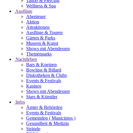
Tattoo & Piercing
Wellness & Spa
Ausflüge
Abenteuer
Aktion
Attraktionen
Ausflüge & Touren
Gärten & Parks
Museen & Kunst
Shows mit Abendessen
Themenparks
Nachtleben
Bars & Kneipen
Bowling & Billard
Diskotheken & Clubs
Events & Festivals
Kasinos
Shows mit Abendessen
Stars & Künstler
Infos
Ämter & Behörden
Events & Festivals
Gemeinden ( Municipios )
Gesundheit & Medizin
Strände