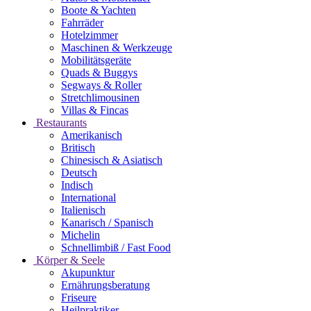
Boote & Yachten
Fahrräder
Hotelzimmer
Maschinen & Werkzeuge
Mobilitätsgeräte
Quads & Buggys
Segways & Roller
Stretchlimousinen
Villas & Fincas
Restaurants
Amerikanisch
Britisch
Chinesisch & Asiatisch
Deutsch
Indisch
International
Italienisch
Kanarisch / Spanisch
Michelin
Schnellimbiß / Fast Food
Körper & Seele
Akupunktur
Ernährungsberatung
Friseure
Heilpraktiker