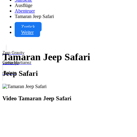
Ausflüge
Abenteuer
Tamaran Jeep Safari
Zurück
Weiter
Zero Gravity
Tamaran Jeep Safari
Costa Martianez
vorherige
Jeep Safari
nächste
Video Tamaran Jeep Safari