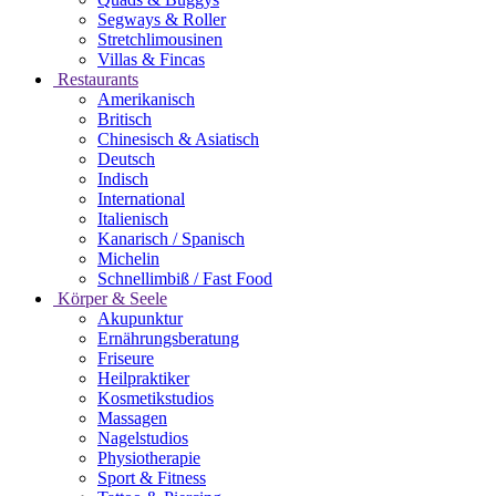
Segways & Roller
Stretchlimousinen
Villas & Fincas
Restaurants
Amerikanisch
Britisch
Chinesisch & Asiatisch
Deutsch
Indisch
International
Italienisch
Kanarisch / Spanisch
Michelin
Schnellimbiß / Fast Food
Körper & Seele
Akupunktur
Ernährungsberatung
Friseure
Heilpraktiker
Kosmetikstudios
Massagen
Nagelstudios
Physiotherapie
Sport & Fitness