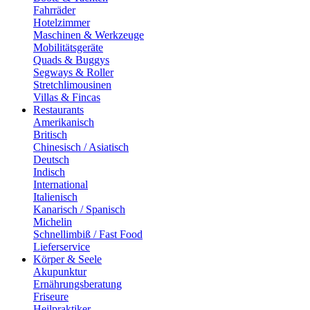
Fahrräder
Hotelzimmer
Maschinen & Werkzeuge
Mobilitätsgeräte
Quads & Buggys
Segways & Roller
Stretchlimousinen
Villas & Fincas
Restaurants
Amerikanisch
Britisch
Chinesisch / Asiatisch
Deutsch
Indisch
International
Italienisch
Kanarisch / Spanisch
Michelin
Schnellimbiß / Fast Food
Lieferservice
Körper & Seele
Akupunktur
Ernährungsberatung
Friseure
Heilpraktiker