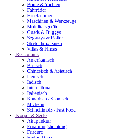
Boote & Yachten
Fahrräder
Hotelzimmer
Maschinen & Werkzeuge
Mobilitätsgeräte
Quads & Buggys
Segways & Roller
Stretchlimousinen
Villas & Fincas
Restaurants
Amerikanisch
Britisch
Chinesisch & Asiatisch
Deutsch
Indisch
International
Italienisch
Kanarisch / Spanisch
Michelin
Schnellimbiß / Fast Food
Körper & Seele
Akupunktur
Ernährungsberatung
Friseure
Heilpraktiker