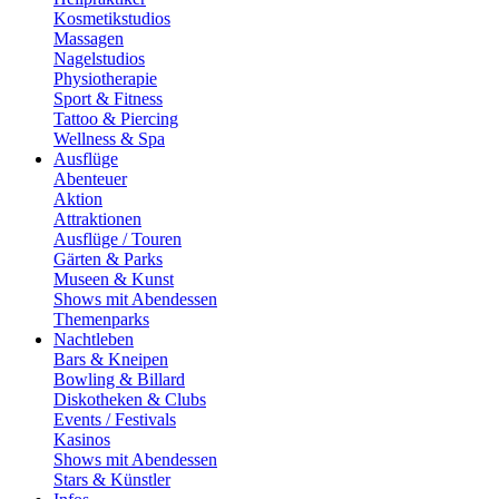
Kosmetikstudios
Massagen
Nagelstudios
Physiotherapie
Sport & Fitness
Tattoo & Piercing
Wellness & Spa
Ausflüge
Abenteuer
Aktion
Attraktionen
Ausflüge / Touren
Gärten & Parks
Museen & Kunst
Shows mit Abendessen
Themenparks
Nachtleben
Bars & Kneipen
Bowling & Billard
Diskotheken & Clubs
Events / Festivals
Kasinos
Shows mit Abendessen
Stars & Künstler