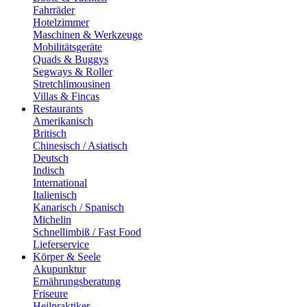
Fahrräder
Hotelzimmer
Maschinen & Werkzeuge
Mobilitätsgeräte
Quads & Buggys
Segways & Roller
Stretchlimousinen
Villas & Fincas
Restaurants
Amerikanisch
Britisch
Chinesisch / Asiatisch
Deutsch
Indisch
International
Italienisch
Kanarisch / Spanisch
Michelin
Schnellimbiß / Fast Food
Lieferservice
Körper & Seele
Akupunktur
Ernährungsberatung
Friseure
Heilpraktiker