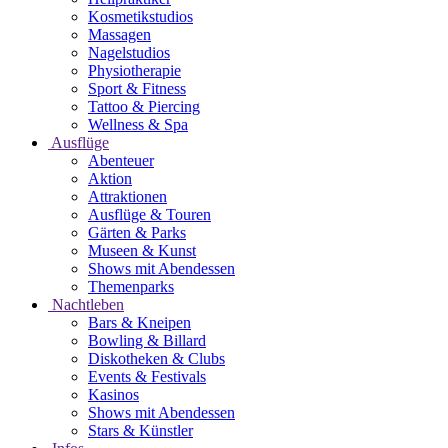
Kosmetikstudios
Massagen
Nagelstudios
Physiotherapie
Sport & Fitness
Tattoo & Piercing
Wellness & Spa
Ausflüge
Abenteuer
Aktion
Attraktionen
Ausflüge & Touren
Gärten & Parks
Museen & Kunst
Shows mit Abendessen
Themenparks
Nachtleben
Bars & Kneipen
Bowling & Billard
Diskotheken & Clubs
Events & Festivals
Kasinos
Shows mit Abendessen
Stars & Künstler