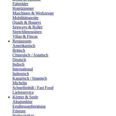
Fahrräder
Hotelzimmer
Maschinen & Werkzeuge
Mobilitätsgeräte
Quads & Buggys
Segways & Roller
Stretchlimousinen
Villas & Fincas
Restaurants
Amerikanisch
Britisch
Chinesisch / Asiatisch
Deutsch
Indisch
International
Italienisch
Kanarisch / Spanisch
Michelin
Schnellimbiß / Fast Food
Lieferservice
Körper & Seele
Akupunktur
Ernährungsberatung
Friseure
Heilpraktiker