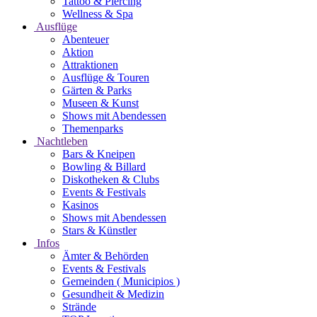
Tattoo & Piercing
Wellness & Spa
Ausflüge
Abenteuer
Aktion
Attraktionen
Ausflüge & Touren
Gärten & Parks
Museen & Kunst
Shows mit Abendessen
Themenparks
Nachtleben
Bars & Kneipen
Bowling & Billard
Diskotheken & Clubs
Events & Festivals
Kasinos
Shows mit Abendessen
Stars & Künstler
Infos
Ämter & Behörden
Events & Festivals
Gemeinden ( Municipios )
Gesundheit & Medizin
Strände