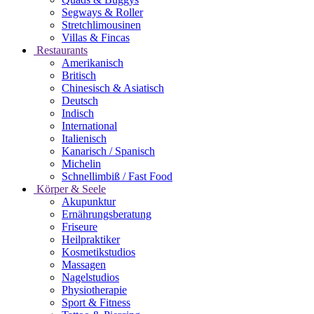
Segways & Roller
Stretchlimousinen
Villas & Fincas
Restaurants
Amerikanisch
Britisch
Chinesisch & Asiatisch
Deutsch
Indisch
International
Italienisch
Kanarisch / Spanisch
Michelin
Schnellimbiß / Fast Food
Körper & Seele
Akupunktur
Ernährungsberatung
Friseure
Heilpraktiker
Kosmetikstudios
Massagen
Nagelstudios
Physiotherapie
Sport & Fitness