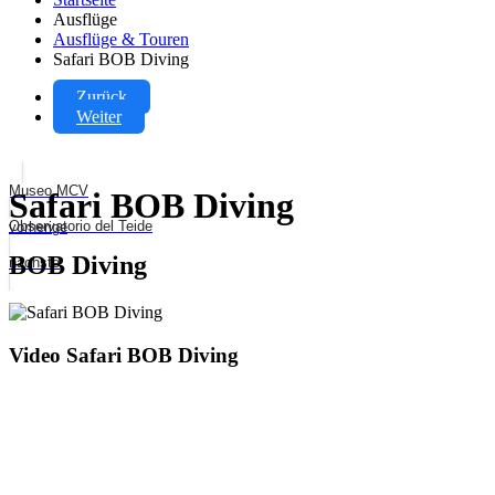
Ausflüge
Ausflüge & Touren
Safari BOB Diving
Zurück
Weiter
Museo MCV
Safari BOB Diving
Observatorio del Teide
vorherige
BOB Diving
nächste
Video Safari BOB Diving