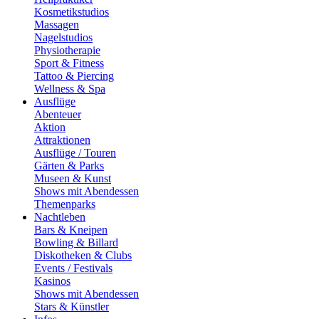
Kosmetikstudios
Massagen
Nagelstudios
Physiotherapie
Sport & Fitness
Tattoo & Piercing
Wellness & Spa
Ausflüge
Abenteuer
Aktion
Attraktionen
Ausflüge / Touren
Gärten & Parks
Museen & Kunst
Shows mit Abendessen
Themenparks
Nachtleben
Bars & Kneipen
Bowling & Billard
Diskotheken & Clubs
Events / Festivals
Kasinos
Shows mit Abendessen
Stars & Künstler