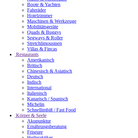
Boote & Yachten
Fahrräder
Hotelzimmer
Maschinen & Werkzeuge
Mobilitätsgeräte
Quads & Buggys
Segways & Roller
Stretchlimousinen
Villas & Fincas
Restaurants
Amerikanisch
Britisch
Chinesisch & Asiatisch
Deutsch
Indisch
International
Italienisch
Kanarisch / Spanisch
Michelin
Schnellimbiß / Fast Food
Körper & Seele
Akupunktur
Ernährungsberatung
Friseure
Heilpraktiker