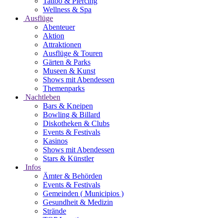
Tattoo & Piercing
Wellness & Spa
Ausflüge
Abenteuer
Aktion
Attraktionen
Ausflüge & Touren
Gärten & Parks
Museen & Kunst
Shows mit Abendessen
Themenparks
Nachtleben
Bars & Kneipen
Bowling & Billard
Diskotheken & Clubs
Events & Festivals
Kasinos
Shows mit Abendessen
Stars & Künstler
Infos
Ämter & Behörden
Events & Festivals
Gemeinden ( Municipios )
Gesundheit & Medizin
Strände