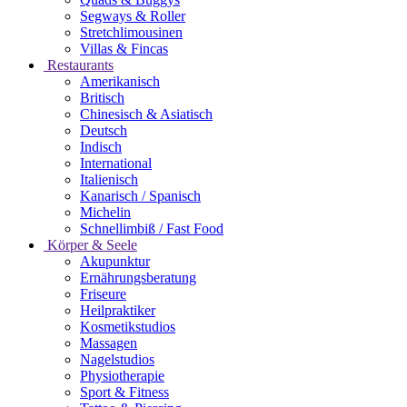
Segways & Roller
Stretchlimousinen
Villas & Fincas
Restaurants
Amerikanisch
Britisch
Chinesisch & Asiatisch
Deutsch
Indisch
International
Italienisch
Kanarisch / Spanisch
Michelin
Schnellimbiß / Fast Food
Körper & Seele
Akupunktur
Ernährungsberatung
Friseure
Heilpraktiker
Kosmetikstudios
Massagen
Nagelstudios
Physiotherapie
Sport & Fitness