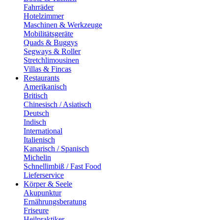
Fahrräder
Hotelzimmer
Maschinen & Werkzeuge
Mobilitätsgeräte
Quads & Buggys
Segways & Roller
Stretchlimousinen
Villas & Fincas
Restaurants
Amerikanisch
Britisch
Chinesisch / Asiatisch
Deutsch
Indisch
International
Italienisch
Kanarisch / Spanisch
Michelin
Schnellimbiß / Fast Food
Lieferservice
Körper & Seele
Akupunktur
Ernährungsberatung
Friseure
Heilpraktiker