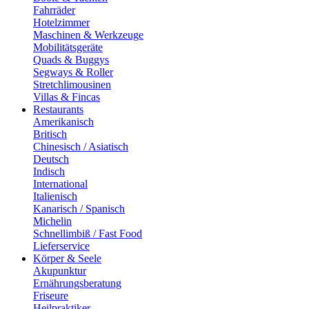
Fahrräder
Hotelzimmer
Maschinen & Werkzeuge
Mobilitätsgeräte
Quads & Buggys
Segways & Roller
Stretchlimousinen
Villas & Fincas
Restaurants
Amerikanisch
Britisch
Chinesisch / Asiatisch
Deutsch
Indisch
International
Italienisch
Kanarisch / Spanisch
Michelin
Schnellimbiß / Fast Food
Lieferservice
Körper & Seele
Akupunktur
Ernährungsberatung
Friseure
Heilpraktiker