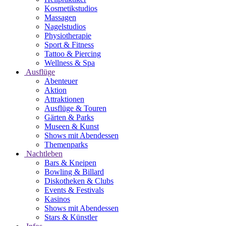
Kosmetikstudios
Massagen
Nagelstudios
Physiotherapie
Sport & Fitness
Tattoo & Piercing
Wellness & Spa
Ausflüge
Abenteuer
Aktion
Attraktionen
Ausflüge & Touren
Gärten & Parks
Museen & Kunst
Shows mit Abendessen
Themenparks
Nachtleben
Bars & Kneipen
Bowling & Billard
Diskotheken & Clubs
Events & Festivals
Kasinos
Shows mit Abendessen
Stars & Künstler