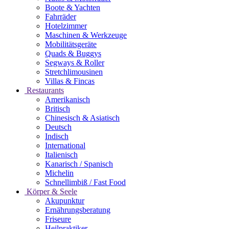
Boote & Yachten
Fahrräder
Hotelzimmer
Maschinen & Werkzeuge
Mobilitätsgeräte
Quads & Buggys
Segways & Roller
Stretchlimousinen
Villas & Fincas
Restaurants
Amerikanisch
Britisch
Chinesisch & Asiatisch
Deutsch
Indisch
International
Italienisch
Kanarisch / Spanisch
Michelin
Schnellimbiß / Fast Food
Körper & Seele
Akupunktur
Ernährungsberatung
Friseure
Heilpraktiker