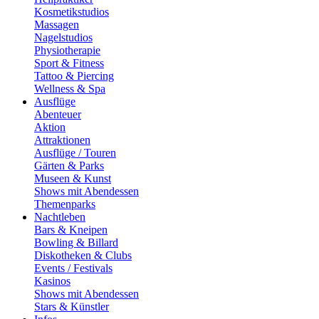
Kosmetikstudios
Massagen
Nagelstudios
Physiotherapie
Sport & Fitness
Tattoo & Piercing
Wellness & Spa
Ausflüge
Abenteuer
Aktion
Attraktionen
Ausflüge / Touren
Gärten & Parks
Museen & Kunst
Shows mit Abendessen
Themenparks
Nachtleben
Bars & Kneipen
Bowling & Billard
Diskotheken & Clubs
Events / Festivals
Kasinos
Shows mit Abendessen
Stars & Künstler