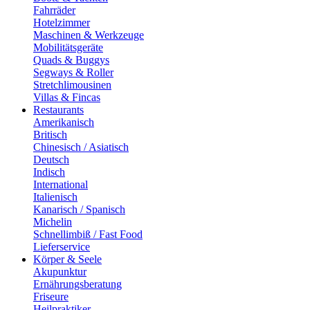
Fahrräder
Hotelzimmer
Maschinen & Werkzeuge
Mobilitätsgeräte
Quads & Buggys
Segways & Roller
Stretchlimousinen
Villas & Fincas
Restaurants
Amerikanisch
Britisch
Chinesisch / Asiatisch
Deutsch
Indisch
International
Italienisch
Kanarisch / Spanisch
Michelin
Schnellimbiß / Fast Food
Lieferservice
Körper & Seele
Akupunktur
Ernährungsberatung
Friseure
Heilpraktiker