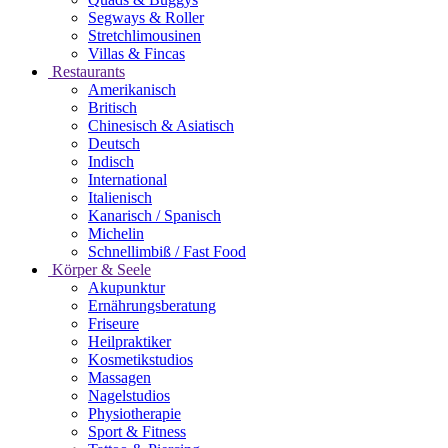
Segways & Roller
Stretchlimousinen
Villas & Fincas
Restaurants
Amerikanisch
Britisch
Chinesisch & Asiatisch
Deutsch
Indisch
International
Italienisch
Kanarisch / Spanisch
Michelin
Schnellimbiß / Fast Food
Körper & Seele
Akupunktur
Ernährungsberatung
Friseure
Heilpraktiker
Kosmetikstudios
Massagen
Nagelstudios
Physiotherapie
Sport & Fitness