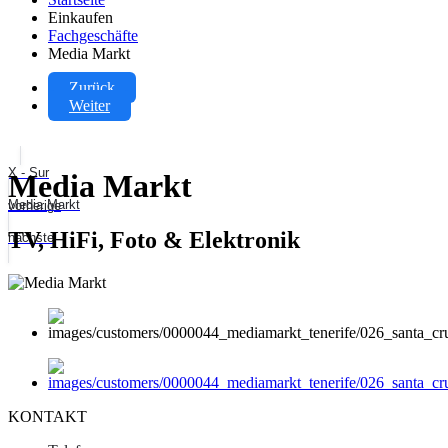
Einkaufen
Fachgeschäfte
Media Markt
Zurück
Weiter
X - Sur
Media Markt
Media Markt
vorherige
TV, HiFi, Foto & Elektronik
nächste
KONTAKT