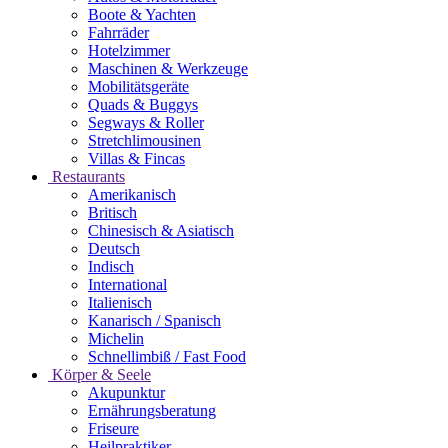
Boote & Yachten
Fahrräder
Hotelzimmer
Maschinen & Werkzeuge
Mobilitätsgeräte
Quads & Buggys
Segways & Roller
Stretchlimousinen
Villas & Fincas
Restaurants
Amerikanisch
Britisch
Chinesisch & Asiatisch
Deutsch
Indisch
International
Italienisch
Kanarisch / Spanisch
Michelin
Schnellimbiß / Fast Food
Körper & Seele
Akupunktur
Ernährungsberatung
Friseure
Heilpraktiker