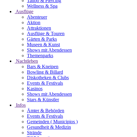
Tattoo & Piercing
Wellness & Spa
Ausflüge
Abenteuer
Aktion
Attraktionen
Ausflüge & Touren
Gärten & Parks
Museen & Kunst
Shows mit Abendessen
Themenparks
Nachtleben
Bars & Kneipen
Bowling & Billard
Diskotheken & Clubs
Events & Festivals
Kasinos
Shows mit Abendessen
Stars & Künstler
Infos
Ämter & Behörden
Events & Festivals
Gemeinden ( Municipios )
Gesundheit & Medizin
Strände