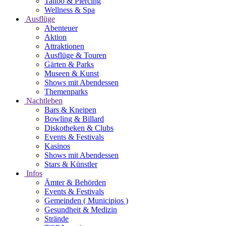
Tattoo & Piercing
Wellness & Spa
Ausflüge
Abenteuer
Aktion
Attraktionen
Ausflüge & Touren
Gärten & Parks
Museen & Kunst
Shows mit Abendessen
Themenparks
Nachtleben
Bars & Kneipen
Bowling & Billard
Diskotheken & Clubs
Events & Festivals
Kasinos
Shows mit Abendessen
Stars & Künstler
Infos
Ämter & Behörden
Events & Festivals
Gemeinden ( Municipios )
Gesundheit & Medizin
Strände