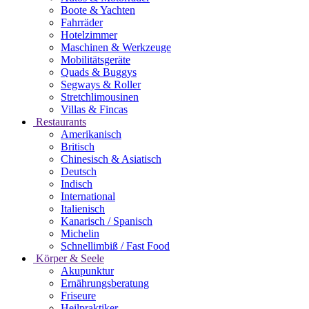
Boote & Yachten
Fahrräder
Hotelzimmer
Maschinen & Werkzeuge
Mobilitätsgeräte
Quads & Buggys
Segways & Roller
Stretchlimousinen
Villas & Fincas
Restaurants
Amerikanisch
Britisch
Chinesisch & Asiatisch
Deutsch
Indisch
International
Italienisch
Kanarisch / Spanisch
Michelin
Schnellimbiß / Fast Food
Körper & Seele
Akupunktur
Ernährungsberatung
Friseure
Heilpraktiker