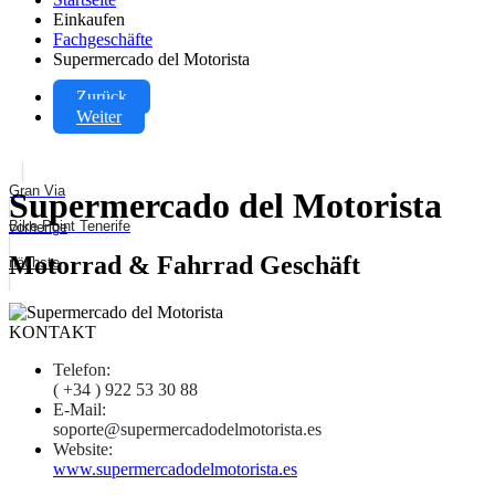
Einkaufen
Fachgeschäfte
Supermercado del Motorista
Zurück
Weiter
Gran Via
Supermercado del Motorista
Bike Point Tenerife
vorherige
Motorrad & Fahrrad Geschäft
nächste
KONTAKT
Telefon:
( +34 ) 922 53 30 88
E-Mail:
soporte@supermercadodelmotorista.es
Website:
www.supermercadodelmotorista.es