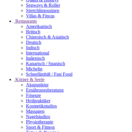
Segways & Roller
Stretchlimousinen
Villas & Fincas
Restaurants
Amerikanisch
Britisch
Chinesisch & Asiatisch
Deutsch
Indisch
International
Italienisch
Kanarisch / Spanisch
Michelin
Schnellimbiß / Fast Food
Körper & Seele
Akupunktur
Ernährungsberatung
Friseure
Heilpraktiker
Kosmetikstudios
Massagen
Nagelstudios
Physiotherapie
Sport & Fitness