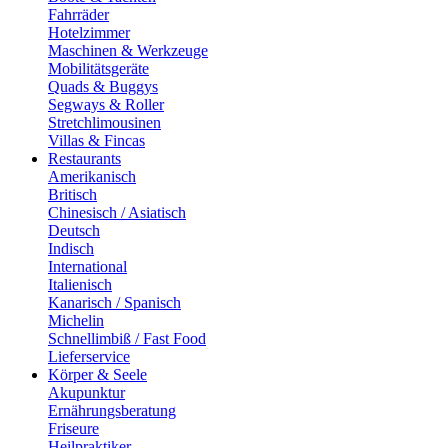
Fahrräder
Hotelzimmer
Maschinen & Werkzeuge
Mobilitätsgeräte
Quads & Buggys
Segways & Roller
Stretchlimousinen
Villas & Fincas
Restaurants
Amerikanisch
Britisch
Chinesisch / Asiatisch
Deutsch
Indisch
International
Italienisch
Kanarisch / Spanisch
Michelin
Schnellimbiß / Fast Food
Lieferservice
Körper & Seele
Akupunktur
Ernährungsberatung
Friseure
Heilpraktiker