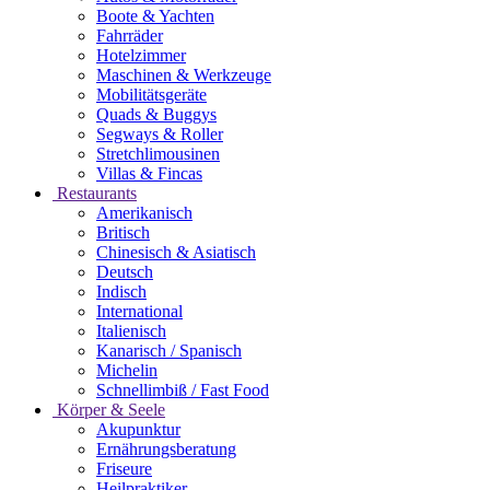
Boote & Yachten
Fahrräder
Hotelzimmer
Maschinen & Werkzeuge
Mobilitätsgeräte
Quads & Buggys
Segways & Roller
Stretchlimousinen
Villas & Fincas
Restaurants
Amerikanisch
Britisch
Chinesisch & Asiatisch
Deutsch
Indisch
International
Italienisch
Kanarisch / Spanisch
Michelin
Schnellimbiß / Fast Food
Körper & Seele
Akupunktur
Ernährungsberatung
Friseure
Heilpraktiker