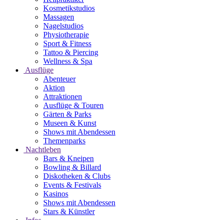
Kosmetikstudios
Massagen
Nagelstudios
Physiotherapie
Sport & Fitness
Tattoo & Piercing
Wellness & Spa
Ausflüge
Abenteuer
Aktion
Attraktionen
Ausflüge & Touren
Gärten & Parks
Museen & Kunst
Shows mit Abendessen
Themenparks
Nachtleben
Bars & Kneipen
Bowling & Billard
Diskotheken & Clubs
Events & Festivals
Kasinos
Shows mit Abendessen
Stars & Künstler