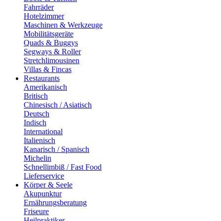
Fahrräder
Hotelzimmer
Maschinen & Werkzeuge
Mobilitätsgeräte
Quads & Buggys
Segways & Roller
Stretchlimousinen
Villas & Fincas
Restaurants
Amerikanisch
Britisch
Chinesisch / Asiatisch
Deutsch
Indisch
International
Italienisch
Kanarisch / Spanisch
Michelin
Schnellimbiß / Fast Food
Lieferservice
Körper & Seele
Akupunktur
Ernährungsberatung
Friseure
Heilpraktiker