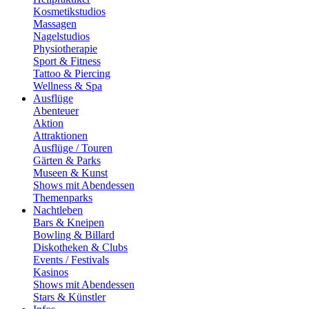
Kosmetikstudios
Massagen
Nagelstudios
Physiotherapie
Sport & Fitness
Tattoo & Piercing
Wellness & Spa
Ausflüge
Abenteuer
Aktion
Attraktionen
Ausflüge / Touren
Gärten & Parks
Museen & Kunst
Shows mit Abendessen
Themenparks
Nachtleben
Bars & Kneipen
Bowling & Billard
Diskotheken & Clubs
Events / Festivals
Kasinos
Shows mit Abendessen
Stars & Künstler