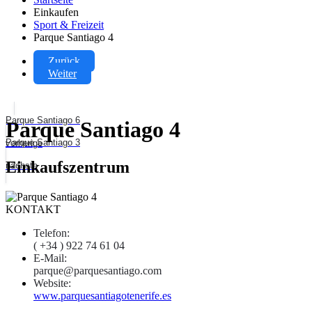
Einkaufen
Sport & Freizeit
Parque Santiago 4
Zurück
Weiter
Parque Santiago 6
Parque Santiago 4
Parque Santiago 3
vorherige
Einkaufszentrum
nächste
KONTAKT
Telefon:
( +34 ) 922 74 61 04
E-Mail:
parque@parquesantiago.com
Website:
www.parquesantiagotenerife.es