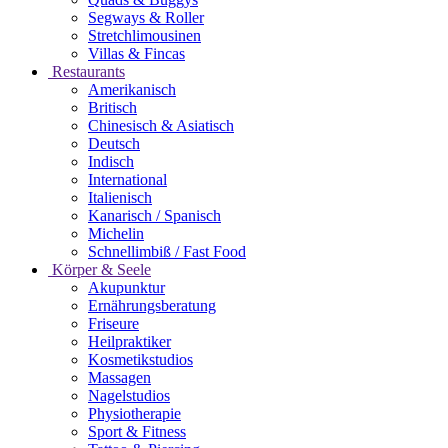
Segways & Roller
Stretchlimousinen
Villas & Fincas
Restaurants
Amerikanisch
Britisch
Chinesisch & Asiatisch
Deutsch
Indisch
International
Italienisch
Kanarisch / Spanisch
Michelin
Schnellimbiß / Fast Food
Körper & Seele
Akupunktur
Ernährungsberatung
Friseure
Heilpraktiker
Kosmetikstudios
Massagen
Nagelstudios
Physiotherapie
Sport & Fitness