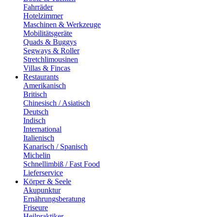
Fahrräder
Hotelzimmer
Maschinen & Werkzeuge
Mobilitätsgeräte
Quads & Buggys
Segways & Roller
Stretchlimousinen
Villas & Fincas
Restaurants
Amerikanisch
Britisch
Chinesisch / Asiatisch
Deutsch
Indisch
International
Italienisch
Kanarisch / Spanisch
Michelin
Schnellimbiß / Fast Food
Lieferservice
Körper & Seele
Akupunktur
Ernährungsberatung
Friseure
Heilpraktiker