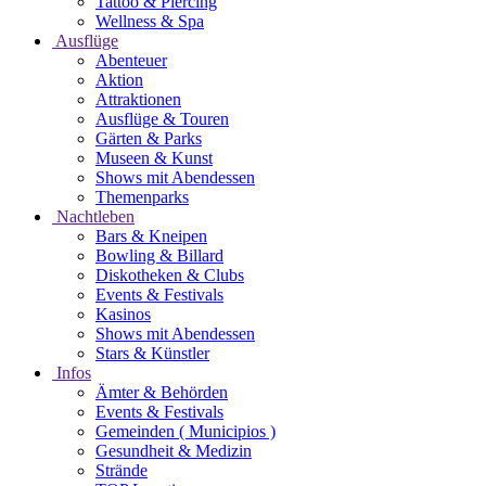
Tattoo & Piercing
Wellness & Spa
Ausflüge
Abenteuer
Aktion
Attraktionen
Ausflüge & Touren
Gärten & Parks
Museen & Kunst
Shows mit Abendessen
Themenparks
Nachtleben
Bars & Kneipen
Bowling & Billard
Diskotheken & Clubs
Events & Festivals
Kasinos
Shows mit Abendessen
Stars & Künstler
Infos
Ämter & Behörden
Events & Festivals
Gemeinden ( Municipios )
Gesundheit & Medizin
Strände