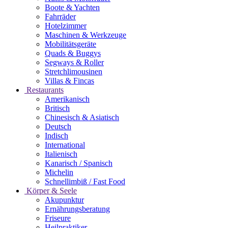
Boote & Yachten
Fahrräder
Hotelzimmer
Maschinen & Werkzeuge
Mobilitätsgeräte
Quads & Buggys
Segways & Roller
Stretchlimousinen
Villas & Fincas
Restaurants
Amerikanisch
Britisch
Chinesisch & Asiatisch
Deutsch
Indisch
International
Italienisch
Kanarisch / Spanisch
Michelin
Schnellimbiß / Fast Food
Körper & Seele
Akupunktur
Ernährungsberatung
Friseure
Heilpraktiker