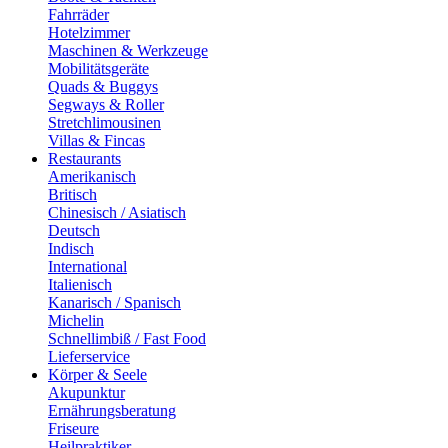
Fahrräder
Hotelzimmer
Maschinen & Werkzeuge
Mobilitätsgeräte
Quads & Buggys
Segways & Roller
Stretchlimousinen
Villas & Fincas
Restaurants
Amerikanisch
Britisch
Chinesisch / Asiatisch
Deutsch
Indisch
International
Italienisch
Kanarisch / Spanisch
Michelin
Schnellimbiß / Fast Food
Lieferservice
Körper & Seele
Akupunktur
Ernährungsberatung
Friseure
Heilpraktiker