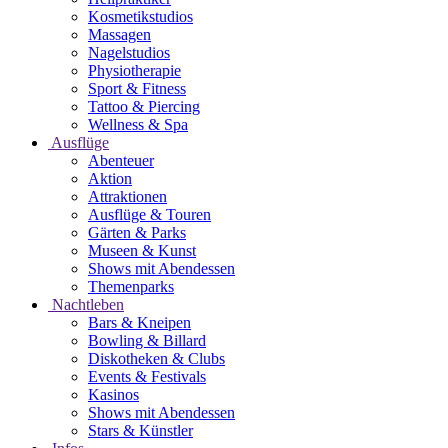
Kosmetikstudios
Massagen
Nagelstudios
Physiotherapie
Sport & Fitness
Tattoo & Piercing
Wellness & Spa
Ausflüge
Abenteuer
Aktion
Attraktionen
Ausflüge & Touren
Gärten & Parks
Museen & Kunst
Shows mit Abendessen
Themenparks
Nachtleben
Bars & Kneipen
Bowling & Billard
Diskotheken & Clubs
Events & Festivals
Kasinos
Shows mit Abendessen
Stars & Künstler