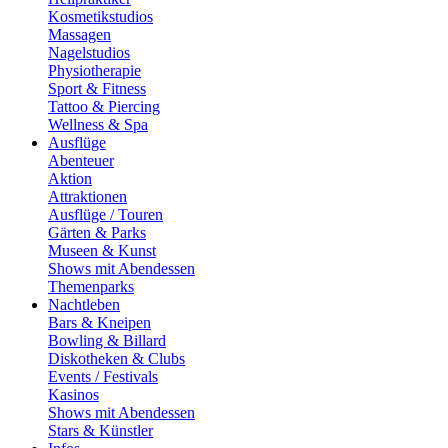
Kosmetikstudios
Massagen
Nagelstudios
Physiotherapie
Sport & Fitness
Tattoo & Piercing
Wellness & Spa
Ausflüge
Abenteuer
Aktion
Attraktionen
Ausflüge / Touren
Gärten & Parks
Museen & Kunst
Shows mit Abendessen
Themenparks
Nachtleben
Bars & Kneipen
Bowling & Billard
Diskotheken & Clubs
Events / Festivals
Kasinos
Shows mit Abendessen
Stars & Künstler