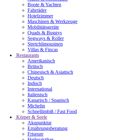
Boote & Yachten
Fahrräder
Hotelzimmer
Maschinen & Werkzeuge
Mobilitätsgeräte
Quads & Buggys
Segways & Roller
Stretchlimousinen
Villas & Fincas
Restaurants
Amerikanisch
Britisch
Chinesisch & Asiatisch
Deutsch
Indisch
International
Italienisch
Kanarisch / Spanisch
Michelin
Schnellimbiß / Fast Food
Körper & Seele
Akupunktur
Ernährungsberatung
Friseure
Heilpraktiker