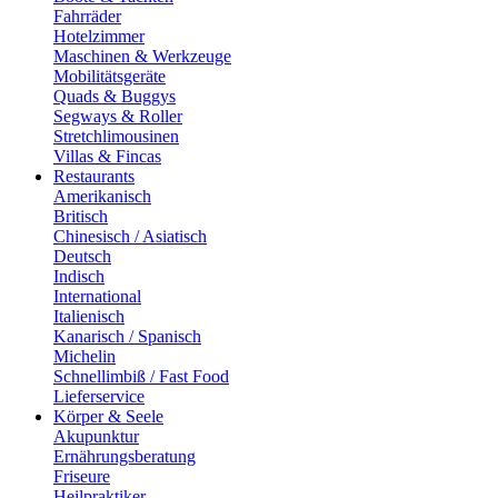
Fahrräder
Hotelzimmer
Maschinen & Werkzeuge
Mobilitätsgeräte
Quads & Buggys
Segways & Roller
Stretchlimousinen
Villas & Fincas
Restaurants
Amerikanisch
Britisch
Chinesisch / Asiatisch
Deutsch
Indisch
International
Italienisch
Kanarisch / Spanisch
Michelin
Schnellimbiß / Fast Food
Lieferservice
Körper & Seele
Akupunktur
Ernährungsberatung
Friseure
Heilpraktiker