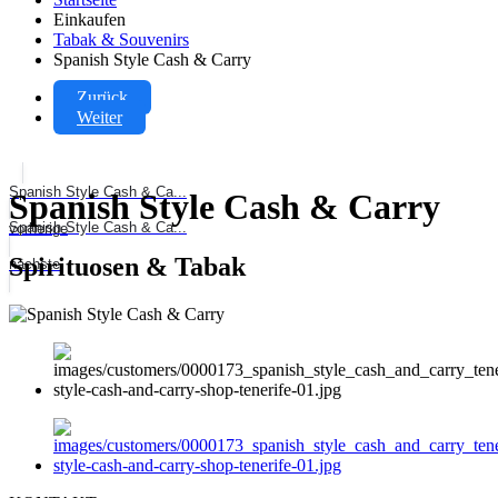
Einkaufen
Tabak & Souvenirs
Spanish Style Cash & Carry
Zurück
Weiter
Spanish Style Cash & Ca...
Spanish Style Cash & Carry
Spanish Style Cash & Ca...
vorherige
Spirituosen & Tabak
nächste