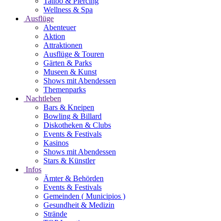
Tattoo & Piercing
Wellness & Spa
Ausflüge
Abenteuer
Aktion
Attraktionen
Ausflüge & Touren
Gärten & Parks
Museen & Kunst
Shows mit Abendessen
Themenparks
Nachtleben
Bars & Kneipen
Bowling & Billard
Diskotheken & Clubs
Events & Festivals
Kasinos
Shows mit Abendessen
Stars & Künstler
Infos
Ämter & Behörden
Events & Festivals
Gemeinden ( Municipios )
Gesundheit & Medizin
Strände