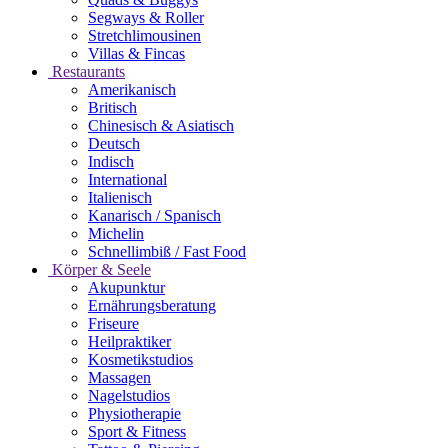
Segways & Roller
Stretchlimousinen
Villas & Fincas
Restaurants
Amerikanisch
Britisch
Chinesisch & Asiatisch
Deutsch
Indisch
International
Italienisch
Kanarisch / Spanisch
Michelin
Schnellimbiß / Fast Food
Körper & Seele
Akupunktur
Ernährungsberatung
Friseure
Heilpraktiker
Kosmetikstudios
Massagen
Nagelstudios
Physiotherapie
Sport & Fitness