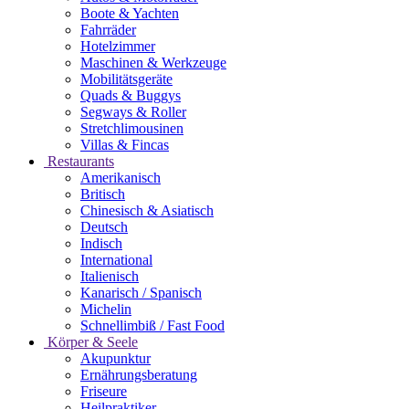
Boote & Yachten
Fahrräder
Hotelzimmer
Maschinen & Werkzeuge
Mobilitätsgeräte
Quads & Buggys
Segways & Roller
Stretchlimousinen
Villas & Fincas
Restaurants
Amerikanisch
Britisch
Chinesisch & Asiatisch
Deutsch
Indisch
International
Italienisch
Kanarisch / Spanisch
Michelin
Schnellimbiß / Fast Food
Körper & Seele
Akupunktur
Ernährungsberatung
Friseure
Heilpraktiker