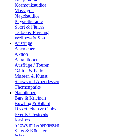
Kosmetikstudios
Massagen
Nagelstudios
Physiotherapie
Sport & Fitness
Tattoo & Piercing
Wellness & Spa
Ausflüge
Abenteuer
Aktion
Attraktionen
Ausflüge / Touren
Gärten & Parks
Museen & Kunst
Shows mit Abendessen
Themenparks
Nachtleben
Bars & Kneipen
Bowling & Billard
Diskotheken & Clubs
Events / Festivals
Kasinos
Shows mit Abendessen
Stars & Künstler