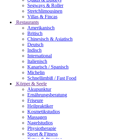
Segways & Roller
Stretchlimousinen
Villas & Fincas
Restaurants
Amerikanisch
Britisch
Chinesisch & Asiatisch
Deutsch
Indisch
International
Italienisch
Kanarisch / Spanisch
Michelin
Schnellimbiß / Fast Food
Körper & Seele
Akupunktur
Ernährungsberatung
Friseure
Heilpraktiker
Kosmetikstudios
Massagen
Nagelstudios
Physiotherapie
Sport & Fitness