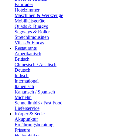
Fahrräder
Hotelzimmer
Maschinen & Werkzeuge
Mobilitätsgeräte
Quads & Buggys
Segways & Roller
Stretchlimousinen
Villas & Fincas
Restaurants
Amerikanisch
Britisch
Chinesisch / Asiatisch
Deutsch
Indisch
International
Italienisch
Kanarisch / Spanisch
Michelin
Schnellimbiß / Fast Food
Lieferservice
Körper & Seele
Akupunktur
Ernährungsberatung
Friseure
Heilpraktiker