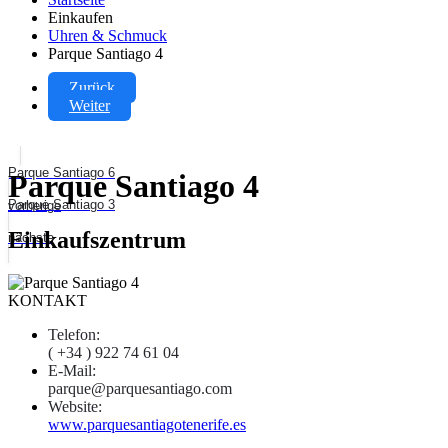
Einkaufen
Uhren & Schmuck
Parque Santiago 4
Zurück
Weiter
Parque Santiago 6
Parque Santiago 4
Parque Santiago 3
vorherige
Einkaufszentrum
nächste
KONTAKT
Telefon:
( +34 ) 922 74 61 04
E-Mail:
parque@parquesantiago.com
Website:
www.parquesantiagotenerife.es