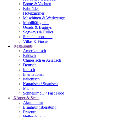
Boote & Yachten
Fahrräder
Hotelzimmer
Maschinen & Werkzeuge
Mobilitätsgeräte
Quads & Buggys
Segways & Roller
Stretchlimousinen
Villas & Fincas
Restaurants
Amerikanisch
Britisch
Chinesisch & Asiatisch
Deutsch
Indisch
International
Italienisch
Kanarisch / Spanisch
Michelin
Schnellimbiß / Fast Food
Körper & Seele
Akupunktur
Ernährungsberatung
Friseure
Heilpraktiker