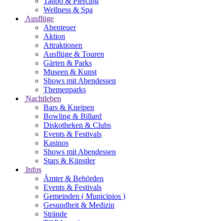
Tattoo & Piercing
Wellness & Spa
Ausflüge
Abenteuer
Aktion
Attraktionen
Ausflüge & Touren
Gärten & Parks
Museen & Kunst
Shows mit Abendessen
Themenparks
Nachtleben
Bars & Kneipen
Bowling & Billard
Diskotheken & Clubs
Events & Festivals
Kasinos
Shows mit Abendessen
Stars & Künstler
Infos
Ämter & Behörden
Events & Festivals
Gemeinden ( Municipios )
Gesundheit & Medizin
Strände