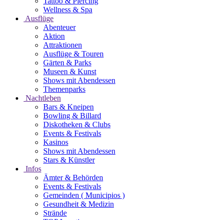
Tattoo & Piercing
Wellness & Spa
Ausflüge
Abenteuer
Aktion
Attraktionen
Ausflüge & Touren
Gärten & Parks
Museen & Kunst
Shows mit Abendessen
Themenparks
Nachtleben
Bars & Kneipen
Bowling & Billard
Diskotheken & Clubs
Events & Festivals
Kasinos
Shows mit Abendessen
Stars & Künstler
Infos
Ämter & Behörden
Events & Festivals
Gemeinden ( Municipios )
Gesundheit & Medizin
Strände