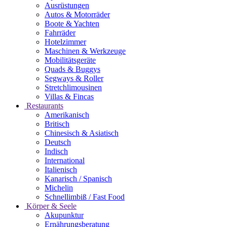
Ausrüstungen
Autos & Motorräder
Boote & Yachten
Fahrräder
Hotelzimmer
Maschinen & Werkzeuge
Mobilitätsgeräte
Quads & Buggys
Segways & Roller
Stretchlimousinen
Villas & Fincas
Restaurants
Amerikanisch
Britisch
Chinesisch & Asiatisch
Deutsch
Indisch
International
Italienisch
Kanarisch / Spanisch
Michelin
Schnellimbiß / Fast Food
Körper & Seele
Akupunktur
Ernährungsberatung