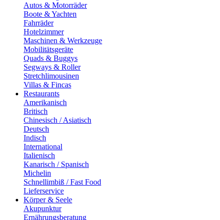
Autos & Motorräder
Boote & Yachten
Fahrräder
Hotelzimmer
Maschinen & Werkzeuge
Mobilitätsgeräte
Quads & Buggys
Segways & Roller
Stretchlimousinen
Villas & Fincas
Restaurants
Amerikanisch
Britisch
Chinesisch / Asiatisch
Deutsch
Indisch
International
Italienisch
Kanarisch / Spanisch
Michelin
Schnellimbiß / Fast Food
Lieferservice
Körper & Seele
Akupunktur
Ernährungsberatung