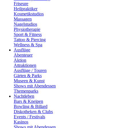
Friseure
Heilpraktiker
Kosmetikstudios
Massagen
Nagelstudios
Physiotherapie
Sport & Fitness
Tattoo & Piercing
Wellness & Spa
Ausflüge
Abenteuer
Aktion
Attraktionen
Ausflüge / Touren
Gärten & Parks
Museen & Kunst
Shows mit Abendessen
Themenparks
Nachtleben
Bars & Kneipen
Bowling & Billard
Diskotheken & Clubs
Events / Festivals
Kasinos
Shows mit Abendessen