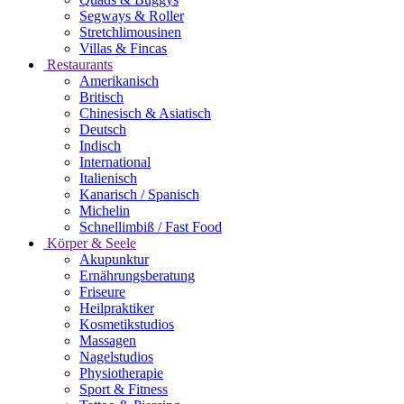
Segways & Roller
Stretchlimousinen
Villas & Fincas
Restaurants
Amerikanisch
Britisch
Chinesisch & Asiatisch
Deutsch
Indisch
International
Italienisch
Kanarisch / Spanisch
Michelin
Schnellimbiß / Fast Food
Körper & Seele
Akupunktur
Ernährungsberatung
Friseure
Heilpraktiker
Kosmetikstudios
Massagen
Nagelstudios
Physiotherapie
Sport & Fitness