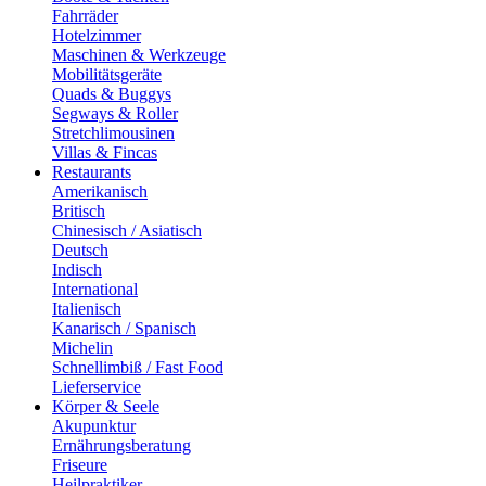
Fahrräder
Hotelzimmer
Maschinen & Werkzeuge
Mobilitätsgeräte
Quads & Buggys
Segways & Roller
Stretchlimousinen
Villas & Fincas
Restaurants
Amerikanisch
Britisch
Chinesisch / Asiatisch
Deutsch
Indisch
International
Italienisch
Kanarisch / Spanisch
Michelin
Schnellimbiß / Fast Food
Lieferservice
Körper & Seele
Akupunktur
Ernährungsberatung
Friseure
Heilpraktiker