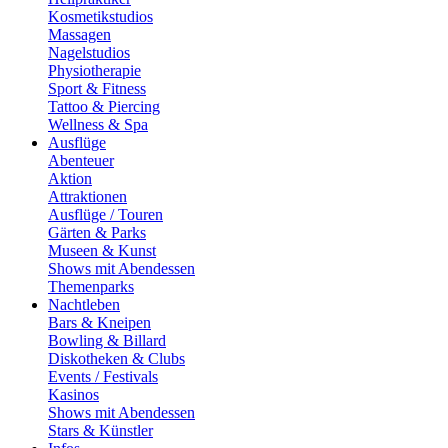
Kosmetikstudios
Massagen
Nagelstudios
Physiotherapie
Sport & Fitness
Tattoo & Piercing
Wellness & Spa
Ausflüge
Abenteuer
Aktion
Attraktionen
Ausflüge / Touren
Gärten & Parks
Museen & Kunst
Shows mit Abendessen
Themenparks
Nachtleben
Bars & Kneipen
Bowling & Billard
Diskotheken & Clubs
Events / Festivals
Kasinos
Shows mit Abendessen
Stars & Künstler