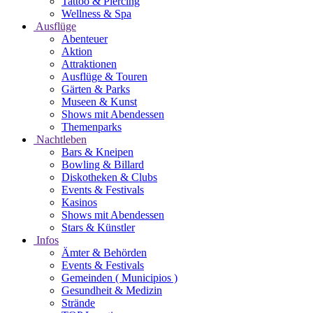
Tattoo & Piercing
Wellness & Spa
Ausflüge
Abenteuer
Aktion
Attraktionen
Ausflüge & Touren
Gärten & Parks
Museen & Kunst
Shows mit Abendessen
Themenparks
Nachtleben
Bars & Kneipen
Bowling & Billard
Diskotheken & Clubs
Events & Festivals
Kasinos
Shows mit Abendessen
Stars & Künstler
Infos
Ämter & Behörden
Events & Festivals
Gemeinden ( Municipios )
Gesundheit & Medizin
Strände