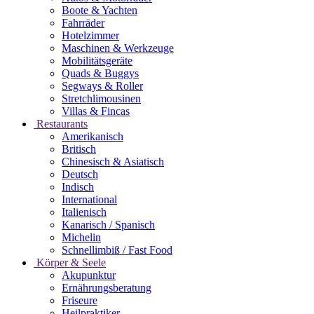
Boote & Yachten
Fahrräder
Hotelzimmer
Maschinen & Werkzeuge
Mobilitätsgeräte
Quads & Buggys
Segways & Roller
Stretchlimousinen
Villas & Fincas
Restaurants
Amerikanisch
Britisch
Chinesisch & Asiatisch
Deutsch
Indisch
International
Italienisch
Kanarisch / Spanisch
Michelin
Schnellimbiß / Fast Food
Körper & Seele
Akupunktur
Ernährungsberatung
Friseure
Heilpraktiker