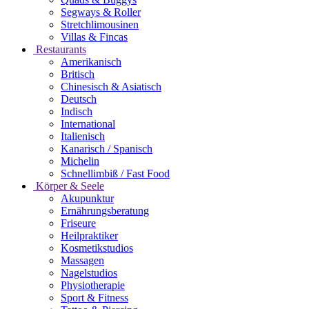
Segways & Roller
Stretchlimousinen
Villas & Fincas
Restaurants
Amerikanisch
Britisch
Chinesisch & Asiatisch
Deutsch
Indisch
International
Italienisch
Kanarisch / Spanisch
Michelin
Schnellimbiß / Fast Food
Körper & Seele
Akupunktur
Ernährungsberatung
Friseure
Heilpraktiker
Kosmetikstudios
Massagen
Nagelstudios
Physiotherapie
Sport & Fitness