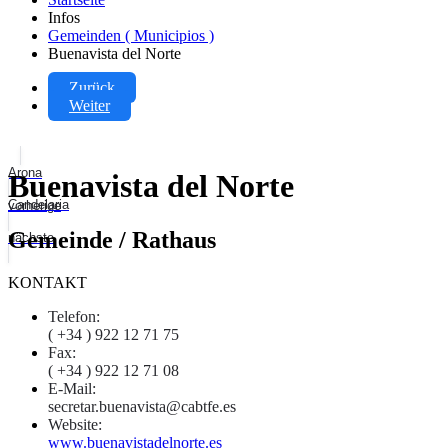
Infos
Gemeinden ( Municipios )
Buenavista del Norte
Zurück
Weiter
Arona
Buenavista del Norte
Candelaria
vorherige
Gemeinde / Rathaus
nächste
KONTAKT
Telefon:
( +34 ) 922 12 71 75
Fax:
( +34 ) 922 12 71 08
E-Mail:
secretar.buenavista@cabtfe.es
Website:
www.buenavistadelnorte.es