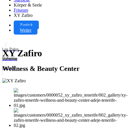
Körper & Seele
Friseure
XY Zafiro
Zurück
Weiter
Los Palos
XY Zafiro
Bohemia
vorherige
Wellness & Beauty Center
nächste