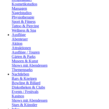
Kosmetikstudios
Massagen
Nagelstudios
Physiotherapie
Sport & Fitness
Tattoo & Piercing
Wellness & Spa
Ausflüge
Abenteuer
Aktion
Attraktionen
Ausflüge / Touren
Gärten & Parks
Museen & Kunst
Shows mit Abendessen
Themenparks
Nachtleben
Bars & Kneipen
Bowling & Billard
Diskotheken & Clubs
Events / Festivals
Kasinos
Shows mit Abendessen
Stars & Künstler