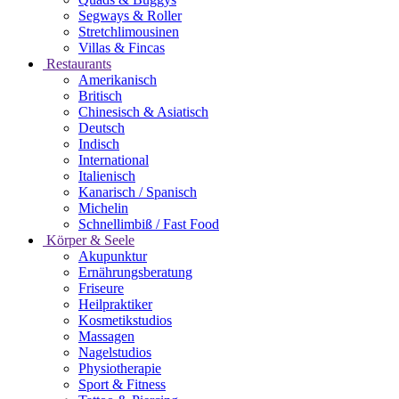
Segways & Roller
Stretchlimousinen
Villas & Fincas
Restaurants
Amerikanisch
Britisch
Chinesisch & Asiatisch
Deutsch
Indisch
International
Italienisch
Kanarisch / Spanisch
Michelin
Schnellimbiß / Fast Food
Körper & Seele
Akupunktur
Ernährungsberatung
Friseure
Heilpraktiker
Kosmetikstudios
Massagen
Nagelstudios
Physiotherapie
Sport & Fitness