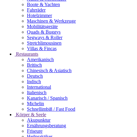
Boote & Yachten
Fahrräder
Hotelzimmer
Maschinen & Werkzeuge
Mobilitätsgeräte
Quads & Buggys
Segways & Roller
Stretchlimousinen
Villas & Fincas
Restaurants
Amerikanisch
Britisch
Chinesisch & Asiatisch
Deutsch
Indisch
International
Italienisch
Kanarisch / Spanisch
Michelin
Schnellimbiß / Fast Food
Körper & Seele
Akupunktur
Ernährungsberatung
Friseure
Heilpraktiker