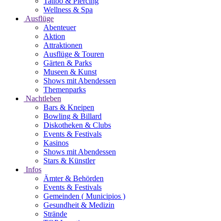
Tattoo & Piercing
Wellness & Spa
Ausflüge
Abenteuer
Aktion
Attraktionen
Ausflüge & Touren
Gärten & Parks
Museen & Kunst
Shows mit Abendessen
Themenparks
Nachtleben
Bars & Kneipen
Bowling & Billard
Diskotheken & Clubs
Events & Festivals
Kasinos
Shows mit Abendessen
Stars & Künstler
Infos
Ämter & Behörden
Events & Festivals
Gemeinden ( Municipios )
Gesundheit & Medizin
Strände