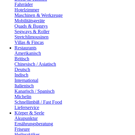
Fahrräder
Hotelzimmer
Maschinen & Werkzeuge
Mobilitätsgeräte
Quads & Buggys
Segways & Roller
Stretchlimousinen
Villas & Fincas
Restaurants
Amerikanisch
Britisch
Chinesisch / Asiatisch
Deutsch
Indisch
International
Italienisch
Kanarisch / Spanisch
Michelin
Schnellimbiß / Fast Food
Lieferservice
Körper & Seele
Akupunktur
Ernährungsberatung
Friseure
Heilpraktiker