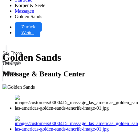
Körper & Seele
Massagen
Golden Sands
Zurück
Weiter
Sak Thong
Golden Sands
The Oasis
vorherige
Massage & Beauty Center
nächste