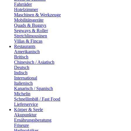
Fahrräder
Hotelzimmer
Maschinen & Werkzeuge
Mobilitätsgeräte
Quads & Buggys
Segways & Roller
Stretchlimousinen
Villas & Fincas
Restaurants
Amerikanisch
Britisch
Chinesisch / Asiatisch
Deutsch
Indisch
International
Italienisch
Kanarisch / Spanisch
Michelin
Schnellimbiß / Fast Food
Lieferservice
Körper & Seele
Akupunktur
Ernährungsberatung
Friseure
Heilpraktiker