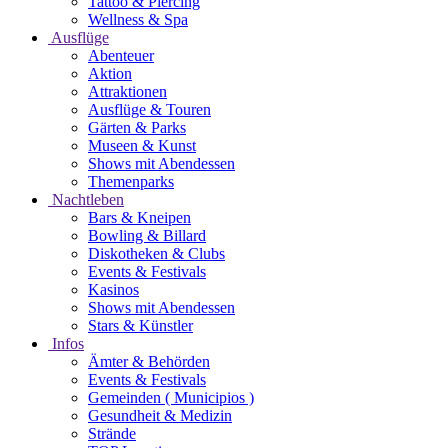
Tattoo & Piercing
Wellness & Spa
Ausflüge
Abenteuer
Aktion
Attraktionen
Ausflüge & Touren
Gärten & Parks
Museen & Kunst
Shows mit Abendessen
Themenparks
Nachtleben
Bars & Kneipen
Bowling & Billard
Diskotheken & Clubs
Events & Festivals
Kasinos
Shows mit Abendessen
Stars & Künstler
Infos
Ämter & Behörden
Events & Festivals
Gemeinden ( Municipios )
Gesundheit & Medizin
Strände