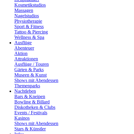
Kosmetikstudios
Massagen
Nagelstudios
Physiotherapie
Sport & Fitness
Tattoo & Piercing
Wellness & Spa
Ausflüge
Abenteuer
Aktion
Attraktionen
Ausflüge / Touren
Gärten & Parks
Museen & Kunst
Shows mit Abendessen
Themenparks
Nachtleben
Bars & Kneipen
Bowling & Billard
Diskotheken & Clubs
Events / Festivals
Kasinos
Shows mit Abendessen
Stars & Künstler