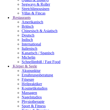
Segways & Roller
Stretchlimousinen
Villas & Fincas
Restaurants
Amerikanisch
Britisch
Chinesisch & Asiatisch
Deutsch
Indisch
International
Italienisch
Kanarisch / Spanisch
Michelin
Schnellimbiß / Fast Food
Körper & Seele
Akupunktur
Ernährungsberatung
Friseure
Heilpraktiker
Kosmetikstudios
Massagen
Nagelstudios
Physiotherapie
Sport & Fitness