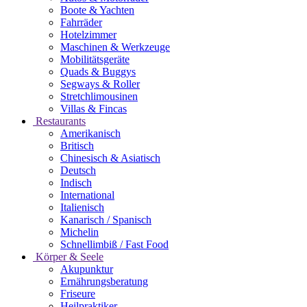
Boote & Yachten
Fahrräder
Hotelzimmer
Maschinen & Werkzeuge
Mobilitätsgeräte
Quads & Buggys
Segways & Roller
Stretchlimousinen
Villas & Fincas
Restaurants
Amerikanisch
Britisch
Chinesisch & Asiatisch
Deutsch
Indisch
International
Italienisch
Kanarisch / Spanisch
Michelin
Schnellimbiß / Fast Food
Körper & Seele
Akupunktur
Ernährungsberatung
Friseure
Heilpraktiker