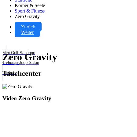
Körper & Seele
Sport & Fitness
Zero Gravity
Zurück
Weiter
Mini Golf Santiago
Zero Gravity
Tamaran Jeep Safari
vorherige
Tauchcenter
nächste
Video Zero Gravity