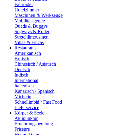
Fahrräder
Hotelzimmer
Maschinen & Werkzeuge
Mobilitätsgeräte
Quads & Buggys
Segways & Roller
Stretchlimousinen
Villas & Fincas
Restaurants
Amerikanisch
Britisch
Chinesisch / Asiatisch
Deutsch
Indisch
International
Italienisch
Kanarisch / Spanisch
Michelin
Schnellimbiß / Fast Food
Lieferservice
Körper & Seele
Akupunktur
Ernährungsberatung
Friseure
Heilpraktiker