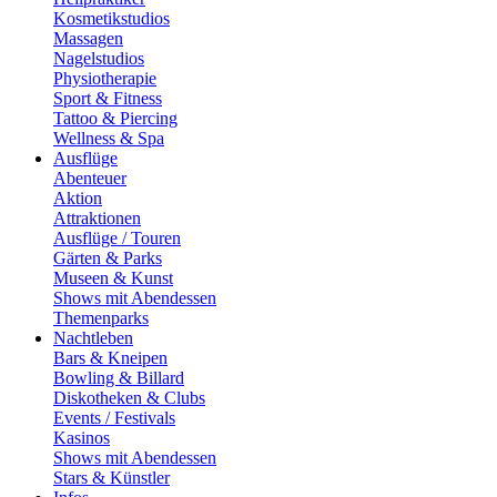
Kosmetikstudios
Massagen
Nagelstudios
Physiotherapie
Sport & Fitness
Tattoo & Piercing
Wellness & Spa
Ausflüge
Abenteuer
Aktion
Attraktionen
Ausflüge / Touren
Gärten & Parks
Museen & Kunst
Shows mit Abendessen
Themenparks
Nachtleben
Bars & Kneipen
Bowling & Billard
Diskotheken & Clubs
Events / Festivals
Kasinos
Shows mit Abendessen
Stars & Künstler