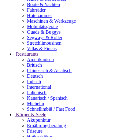
Boote & Yachten
Fahrräder
Hotelzimmer
Maschinen & Werkzeuge
Mobilitätsgeräte
Quads & Buggys
Segways & Roller
Stretchlimousinen
Villas & Fincas
Restaurants
Amerikanisch
Britisch
Chinesisch & Asiatisch
Deutsch
Indisch
International
Italienisch
Kanarisch / Spanisch
Michelin
Schnellimbiß / Fast Food
Körper & Seele
Akupunktur
Ernährungsberatung
Friseure
Heilpraktiker