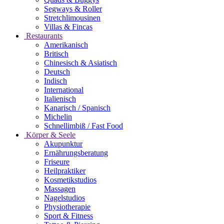
Segways & Roller
Stretchlimousinen
Villas & Fincas
Restaurants
Amerikanisch
Britisch
Chinesisch & Asiatisch
Deutsch
Indisch
International
Italienisch
Kanarisch / Spanisch
Michelin
Schnellimbiß / Fast Food
Körper & Seele
Akupunktur
Ernährungsberatung
Friseure
Heilpraktiker
Kosmetikstudios
Massagen
Nagelstudios
Physiotherapie
Sport & Fitness