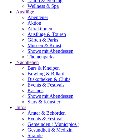
Tattoo & Piercing
Wellness & Spa
Ausflüge
Abenteuer
Aktion
Attraktionen
Ausflüge & Touren
Gärten & Parks
Museen & Kunst
Shows mit Abendessen
Themenparks
Nachtleben
Bars & Kneipen
Bowling & Billard
Diskotheken & Clubs
Events & Festivals
Kasinos
Shows mit Abendessen
Stars & Künstler
Infos
Ämter & Behörden
Events & Festivals
Gemeinden ( Municipios )
Gesundheit & Medizin
Strände