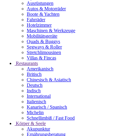
Ausrüstungen
Autos & Motorräder
Boote & Yachten
Fahrräder
Hotelzimmer
Maschinen & Werkzeuge
Mobilitätsgeräte
Quads & Buggys
Segways & Roller
Stretchlimousinen
Villas & Fincas
Restaurants
Amerikanisch
Britisch
Chinesisch & Asiatisch
Deutsch
Indisch
International
Italienisch
Kanarisch / Spanisch
Michelin
Schnellimbiß / Fast Food
Körper & Seele
Akupunktur
Ernährungsberatung