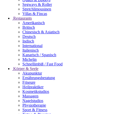
Segways & Roller
Stretchlimousinen
Villas & Fincas
Restaurants
Amerikanisch
Britisch
Chinesisch & Asiatisch
Deutsch
Indisch
International
Italienisch
Kanarisch / Spanisch
Michelin
Schnellimbiß / Fast Food
Körper & Seele
Akupunktur
Ernährungsberatung
Friseure
Heilpraktiker
Kosmetikstudios
Massagen
Nagelstudios
Physiotherapie
Sport & Fitness