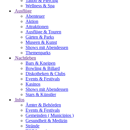
Tattoo & Piercing
Wellness & Spa
Ausflüge
Abenteuer
Aktion
Attraktionen
Ausflüge & Touren
Gärten & Parks
Museen & Kunst
Shows mit Abendessen
Themenparks
Nachtleben
Bars & Kneipen
Bowling & Billard
Diskotheken & Clubs
Events & Festivals
Kasinos
Shows mit Abendessen
Stars & Künstler
Infos
Ämter & Behörden
Events & Festivals
Gemeinden ( Municipios )
Gesundheit & Medizin
Strände