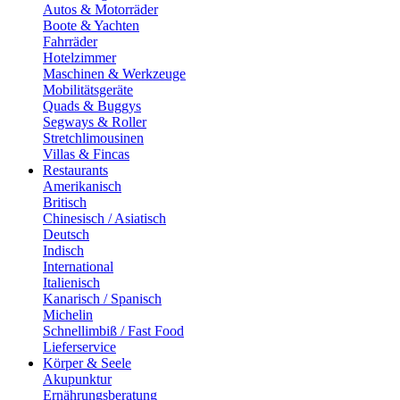
Autos & Motorräder
Boote & Yachten
Fahrräder
Hotelzimmer
Maschinen & Werkzeuge
Mobilitätsgeräte
Quads & Buggys
Segways & Roller
Stretchlimousinen
Villas & Fincas
Restaurants
Amerikanisch
Britisch
Chinesisch / Asiatisch
Deutsch
Indisch
International
Italienisch
Kanarisch / Spanisch
Michelin
Schnellimbiß / Fast Food
Lieferservice
Körper & Seele
Akupunktur
Ernährungsberatung