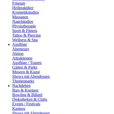
Friseure
Heilpraktiker
Kosmetikstudios
Massagen
Nagelstudios
Physiotherapie
Sport & Fitness
Tattoo & Piercing
Wellness & Spa
Ausflüge
Abenteuer
Aktion
Attraktionen
Ausflüge / Touren
Gärten & Parks
Museen & Kunst
Shows mit Abendessen
Themenparks
Nachtleben
Bars & Kneipen
Bowling & Billard
Diskotheken & Clubs
Events / Festivals
Kasinos
Shows mit Abendessen