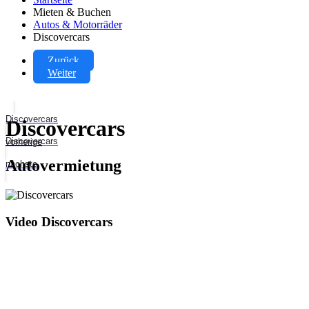
Mieten & Buchen
Autos & Motorräder
Discovercars
Zurück
Weiter
Discovercars
Discovercars
Discovercars
vorherige
Autovermietung
nächste
Video Discovercars