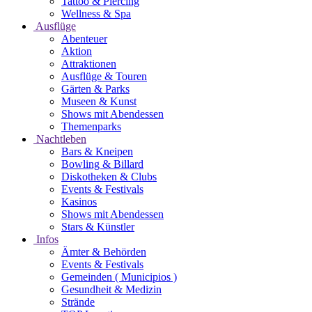
Tattoo & Piercing
Wellness & Spa
Ausflüge
Abenteuer
Aktion
Attraktionen
Ausflüge & Touren
Gärten & Parks
Museen & Kunst
Shows mit Abendessen
Themenparks
Nachtleben
Bars & Kneipen
Bowling & Billard
Diskotheken & Clubs
Events & Festivals
Kasinos
Shows mit Abendessen
Stars & Künstler
Infos
Ämter & Behörden
Events & Festivals
Gemeinden ( Municipios )
Gesundheit & Medizin
Strände