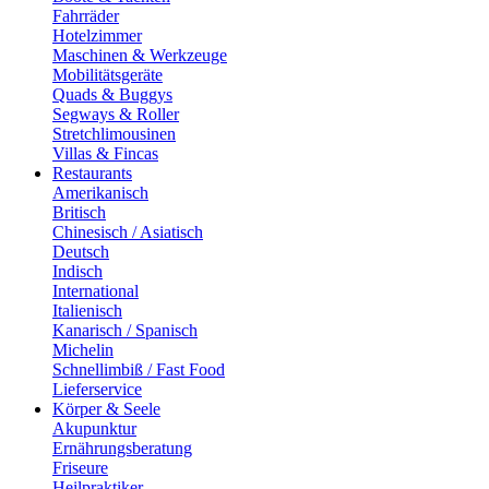
Fahrräder
Hotelzimmer
Maschinen & Werkzeuge
Mobilitätsgeräte
Quads & Buggys
Segways & Roller
Stretchlimousinen
Villas & Fincas
Restaurants
Amerikanisch
Britisch
Chinesisch / Asiatisch
Deutsch
Indisch
International
Italienisch
Kanarisch / Spanisch
Michelin
Schnellimbiß / Fast Food
Lieferservice
Körper & Seele
Akupunktur
Ernährungsberatung
Friseure
Heilpraktiker