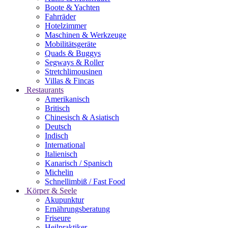
Boote & Yachten
Fahrräder
Hotelzimmer
Maschinen & Werkzeuge
Mobilitätsgeräte
Quads & Buggys
Segways & Roller
Stretchlimousinen
Villas & Fincas
Restaurants
Amerikanisch
Britisch
Chinesisch & Asiatisch
Deutsch
Indisch
International
Italienisch
Kanarisch / Spanisch
Michelin
Schnellimbiß / Fast Food
Körper & Seele
Akupunktur
Ernährungsberatung
Friseure
Heilpraktiker