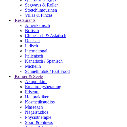
Segways & Roller
Stretchlimousinen
Villas & Fincas
Restaurants
Amerikanisch
Britisch
Chinesisch & Asiatisch
Deutsch
Indisch
International
Italienisch
Kanarisch / Spanisch
Michelin
Schnellimbiß / Fast Food
Körper & Seele
Akupunktur
Ernährungsberatung
Friseure
Heilpraktiker
Kosmetikstudios
Massagen
Nagelstudios
Physiotherapie
Sport & Fitness