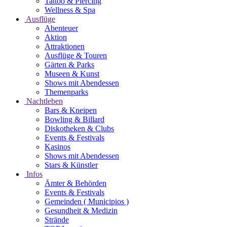
Tattoo & Piercing
Wellness & Spa
Ausflüge
Abenteuer
Aktion
Attraktionen
Ausflüge & Touren
Gärten & Parks
Museen & Kunst
Shows mit Abendessen
Themenparks
Nachtleben
Bars & Kneipen
Bowling & Billard
Diskotheken & Clubs
Events & Festivals
Kasinos
Shows mit Abendessen
Stars & Künstler
Infos
Ämter & Behörden
Events & Festivals
Gemeinden ( Municipios )
Gesundheit & Medizin
Strände