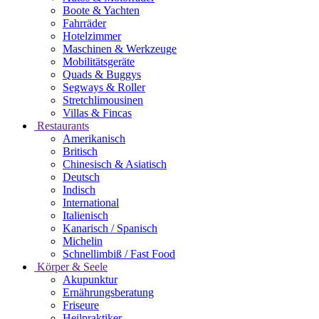
Boote & Yachten
Fahrräder
Hotelzimmer
Maschinen & Werkzeuge
Mobilitätsgeräte
Quads & Buggys
Segways & Roller
Stretchlimousinen
Villas & Fincas
Restaurants
Amerikanisch
Britisch
Chinesisch & Asiatisch
Deutsch
Indisch
International
Italienisch
Kanarisch / Spanisch
Michelin
Schnellimbiß / Fast Food
Körper & Seele
Akupunktur
Ernährungsberatung
Friseure
Heilpraktiker