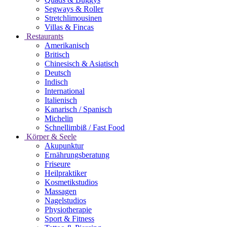
Segways & Roller
Stretchlimousinen
Villas & Fincas
Restaurants
Amerikanisch
Britisch
Chinesisch & Asiatisch
Deutsch
Indisch
International
Italienisch
Kanarisch / Spanisch
Michelin
Schnellimbiß / Fast Food
Körper & Seele
Akupunktur
Ernährungsberatung
Friseure
Heilpraktiker
Kosmetikstudios
Massagen
Nagelstudios
Physiotherapie
Sport & Fitness