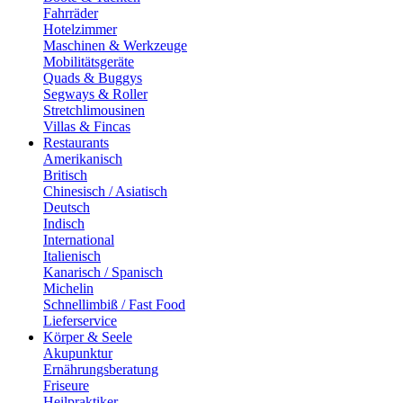
Fahrräder
Hotelzimmer
Maschinen & Werkzeuge
Mobilitätsgeräte
Quads & Buggys
Segways & Roller
Stretchlimousinen
Villas & Fincas
Restaurants
Amerikanisch
Britisch
Chinesisch / Asiatisch
Deutsch
Indisch
International
Italienisch
Kanarisch / Spanisch
Michelin
Schnellimbiß / Fast Food
Lieferservice
Körper & Seele
Akupunktur
Ernährungsberatung
Friseure
Heilpraktiker