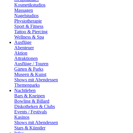
Kosmetikstudios
Massagen
Nagelstudios
Physiotherapie
Sport & Fitness
Tattoo & Piercing
Wellness & Spa
Ausflüge
Abenteuer
Aktion
Attraktionen
Ausflüge / Touren
Gärten & Parks
Museen & Kunst
Shows mit Abendessen
Themenparks
Nachtleben
Bars & Kneipen
Bowling & Billard
Diskotheken & Clubs
Events / Festivals
Kasinos
Shows mit Abendessen
Stars & Künstler