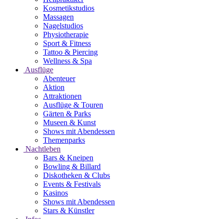
Kosmetikstudios
Massagen
Nagelstudios
Physiotherapie
Sport & Fitness
Tattoo & Piercing
Wellness & Spa
Ausflüge
Abenteuer
Aktion
Attraktionen
Ausflüge & Touren
Gärten & Parks
Museen & Kunst
Shows mit Abendessen
Themenparks
Nachtleben
Bars & Kneipen
Bowling & Billard
Diskotheken & Clubs
Events & Festivals
Kasinos
Shows mit Abendessen
Stars & Künstler