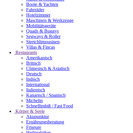
Boote & Yachten
Fahrräder
Hotelzimmer
Maschinen & Werkzeuge
Mobilitätsgeräte
Quads & Buggys
Segways & Roller
Stretchlimousinen
Villas & Fincas
Restaurants
Amerikanisch
Britisch
Chinesisch & Asiatisch
Deutsch
Indisch
International
Italienisch
Kanarisch / Spanisch
Michelin
Schnellimbiß / Fast Food
Körper & Seele
Akupunktur
Ernährungsberatung
Friseure
Heilpraktiker