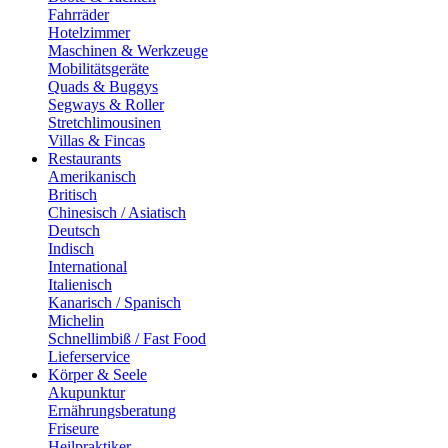
Fahrräder
Hotelzimmer
Maschinen & Werkzeuge
Mobilitätsgeräte
Quads & Buggys
Segways & Roller
Stretchlimousinen
Villas & Fincas
Restaurants
Amerikanisch
Britisch
Chinesisch / Asiatisch
Deutsch
Indisch
International
Italienisch
Kanarisch / Spanisch
Michelin
Schnellimbiß / Fast Food
Lieferservice
Körper & Seele
Akupunktur
Ernährungsberatung
Friseure
Heilpraktiker