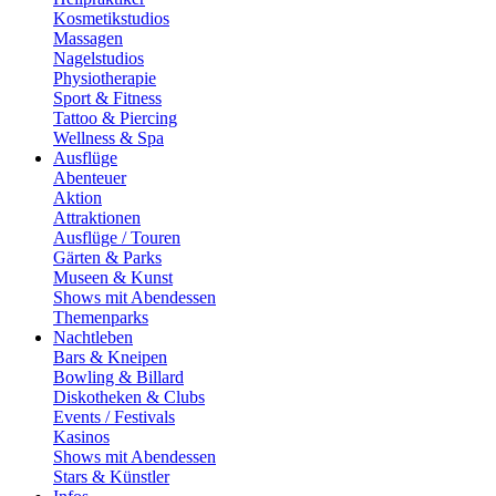
Kosmetikstudios
Massagen
Nagelstudios
Physiotherapie
Sport & Fitness
Tattoo & Piercing
Wellness & Spa
Ausflüge
Abenteuer
Aktion
Attraktionen
Ausflüge / Touren
Gärten & Parks
Museen & Kunst
Shows mit Abendessen
Themenparks
Nachtleben
Bars & Kneipen
Bowling & Billard
Diskotheken & Clubs
Events / Festivals
Kasinos
Shows mit Abendessen
Stars & Künstler