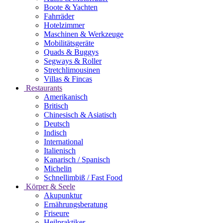
Boote & Yachten
Fahrräder
Hotelzimmer
Maschinen & Werkzeuge
Mobilitätsgeräte
Quads & Buggys
Segways & Roller
Stretchlimousinen
Villas & Fincas
Restaurants
Amerikanisch
Britisch
Chinesisch & Asiatisch
Deutsch
Indisch
International
Italienisch
Kanarisch / Spanisch
Michelin
Schnellimbiß / Fast Food
Körper & Seele
Akupunktur
Ernährungsberatung
Friseure
Heilpraktiker