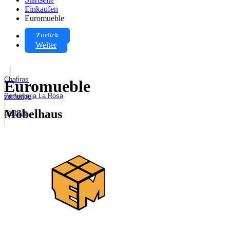
Einkaufen
Euromueble
Zurück
Weiter
Chafiras
Euromueble
Perfumeria La Rosa
vorherige
Möbelhaus
nächste