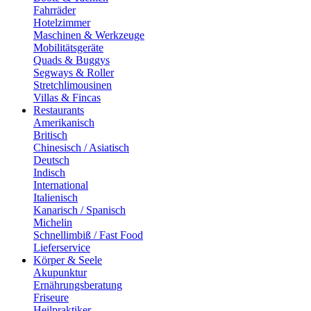
Fahrräder
Hotelzimmer
Maschinen & Werkzeuge
Mobilitätsgeräte
Quads & Buggys
Segways & Roller
Stretchlimousinen
Villas & Fincas
Restaurants
Amerikanisch
Britisch
Chinesisch / Asiatisch
Deutsch
Indisch
International
Italienisch
Kanarisch / Spanisch
Michelin
Schnellimbiß / Fast Food
Lieferservice
Körper & Seele
Akupunktur
Ernährungsberatung
Friseure
Heilpraktiker