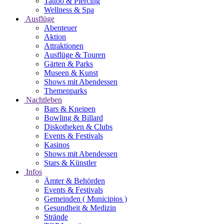
Tattoo & Piercing
Wellness & Spa
Ausflüge
Abenteuer
Aktion
Attraktionen
Ausflüge & Touren
Gärten & Parks
Museen & Kunst
Shows mit Abendessen
Themenparks
Nachtleben
Bars & Kneipen
Bowling & Billard
Diskotheken & Clubs
Events & Festivals
Kasinos
Shows mit Abendessen
Stars & Künstler
Infos
Ämter & Behörden
Events & Festivals
Gemeinden ( Municipios )
Gesundheit & Medizin
Strände