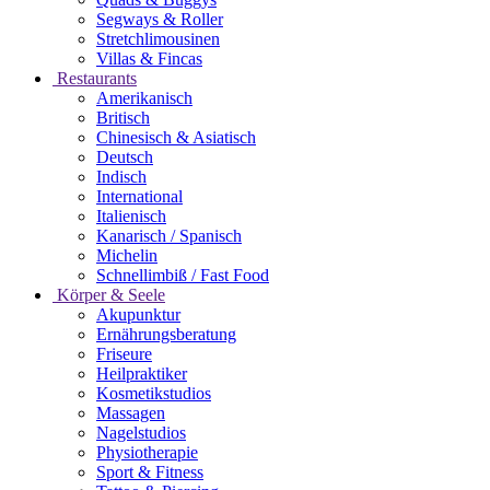
Segways & Roller
Stretchlimousinen
Villas & Fincas
Restaurants
Amerikanisch
Britisch
Chinesisch & Asiatisch
Deutsch
Indisch
International
Italienisch
Kanarisch / Spanisch
Michelin
Schnellimbiß / Fast Food
Körper & Seele
Akupunktur
Ernährungsberatung
Friseure
Heilpraktiker
Kosmetikstudios
Massagen
Nagelstudios
Physiotherapie
Sport & Fitness