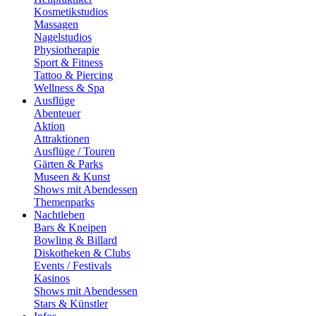
Kosmetikstudios
Massagen
Nagelstudios
Physiotherapie
Sport & Fitness
Tattoo & Piercing
Wellness & Spa
Ausflüge
Abenteuer
Aktion
Attraktionen
Ausflüge / Touren
Gärten & Parks
Museen & Kunst
Shows mit Abendessen
Themenparks
Nachtleben
Bars & Kneipen
Bowling & Billard
Diskotheken & Clubs
Events / Festivals
Kasinos
Shows mit Abendessen
Stars & Künstler