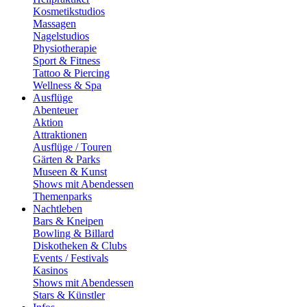
Kosmetikstudios
Massagen
Nagelstudios
Physiotherapie
Sport & Fitness
Tattoo & Piercing
Wellness & Spa
Ausflüge
Abenteuer
Aktion
Attraktionen
Ausflüge / Touren
Gärten & Parks
Museen & Kunst
Shows mit Abendessen
Themenparks
Nachtleben
Bars & Kneipen
Bowling & Billard
Diskotheken & Clubs
Events / Festivals
Kasinos
Shows mit Abendessen
Stars & Künstler