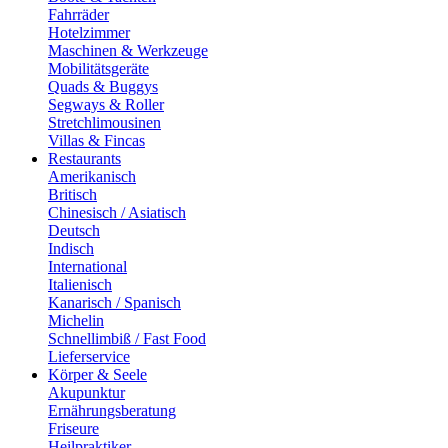
Fahrräder
Hotelzimmer
Maschinen & Werkzeuge
Mobilitätsgeräte
Quads & Buggys
Segways & Roller
Stretchlimousinen
Villas & Fincas
Restaurants
Amerikanisch
Britisch
Chinesisch / Asiatisch
Deutsch
Indisch
International
Italienisch
Kanarisch / Spanisch
Michelin
Schnellimbiß / Fast Food
Lieferservice
Körper & Seele
Akupunktur
Ernährungsberatung
Friseure
Heilpraktiker