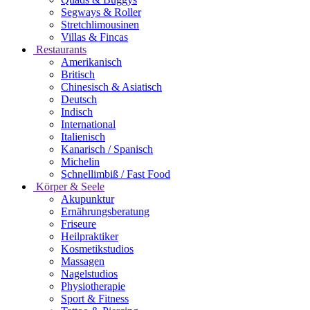
Segways & Roller
Stretchlimousinen
Villas & Fincas
Restaurants
Amerikanisch
Britisch
Chinesisch & Asiatisch
Deutsch
Indisch
International
Italienisch
Kanarisch / Spanisch
Michelin
Schnellimbiß / Fast Food
Körper & Seele
Akupunktur
Ernährungsberatung
Friseure
Heilpraktiker
Kosmetikstudios
Massagen
Nagelstudios
Physiotherapie
Sport & Fitness