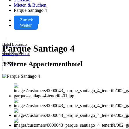
Mieten & Buchen
Parque Santiago 4
Zurück
Weiter
Hotel Botánico
Parque Santiago 4
Hard Rock Hotel
vorherige
3 Sterne Appartementhotel
nächste