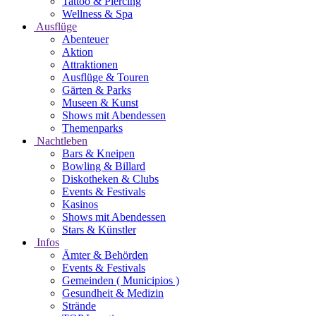
Tattoo & Piercing
Wellness & Spa
Ausflüge
Abenteuer
Aktion
Attraktionen
Ausflüge & Touren
Gärten & Parks
Museen & Kunst
Shows mit Abendessen
Themenparks
Nachtleben
Bars & Kneipen
Bowling & Billard
Diskotheken & Clubs
Events & Festivals
Kasinos
Shows mit Abendessen
Stars & Künstler
Infos
Ämter & Behörden
Events & Festivals
Gemeinden ( Municipios )
Gesundheit & Medizin
Strände