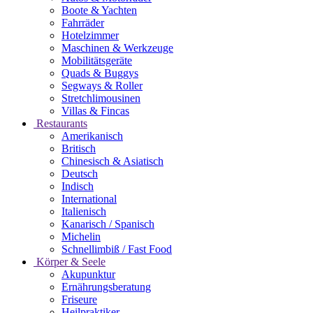
Boote & Yachten
Fahrräder
Hotelzimmer
Maschinen & Werkzeuge
Mobilitätsgeräte
Quads & Buggys
Segways & Roller
Stretchlimousinen
Villas & Fincas
Restaurants
Amerikanisch
Britisch
Chinesisch & Asiatisch
Deutsch
Indisch
International
Italienisch
Kanarisch / Spanisch
Michelin
Schnellimbiß / Fast Food
Körper & Seele
Akupunktur
Ernährungsberatung
Friseure
Heilpraktiker