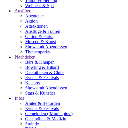
Tattoo & Piercing
Wellness & Spa
Ausflüge
Abenteuer
Aktion
Attraktionen
Ausflüge & Touren
Gärten & Parks
Museen & Kunst
Shows mit Abendessen
Themenparks
Nachtleben
Bars & Kneipen
Bowling & Billard
Diskotheken & Clubs
Events & Festivals
Kasinos
Shows mit Abendessen
Stars & Künstler
Infos
Ämter & Behörden
Events & Festivals
Gemeinden ( Municipios )
Gesundheit & Medizin
Strände