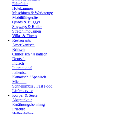
Fahrräder
Hotelzimmer
Maschinen & Werkzeuge
Mobilitätsgeräte
Quads & Buggys
Segways & Roller
Stretchlimousinen
Villas & Fincas
Restaurants
Amerikanisch
Britisch
Chinesisch / Asiatisch
Deutsch
Indisch
International
Italienisch
Kanarisch / Spanisch
Michelin
Schnellimbiß / Fast Food
Lieferservice
Körper & Seele
Akupunktur
Ernährungsberatung
Friseure
Heilpraktiker