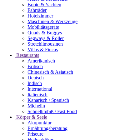
Boote & Yachten
Fahrräder
Hotelzimmer
Maschinen & Werkzeuge
Mobilitätsgeräte
Quads & Buggys
Segways & Roller
Stretchlimousinen
Villas & Fincas
Restaurants
Amerikanisch
Britisch
Chinesisch & Asiatisch
Deutsch
Indisch
International
Italienisch
Kanarisch / Spanisch
Michelin
Schnellimbiß / Fast Food
Körper & Seele
Akupunktur
Ernährungsberatung
Friseure
Heilpraktiker