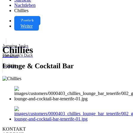
Nachtleben
Chillies
Zurück
Weiter
Jumping Jacks
Chillies
The Drunk'n Duck
vorherige
Lounge & Cocktail Bar
nächste
KONTAKT