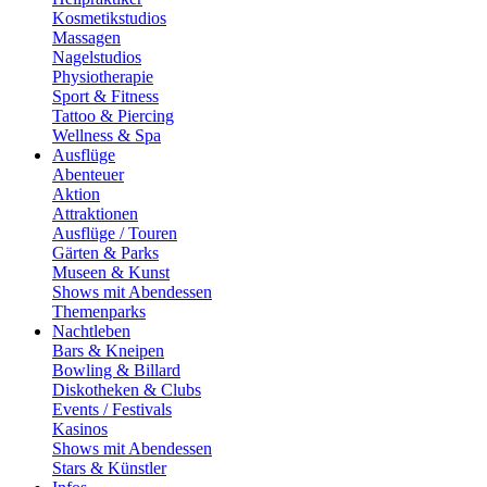
Kosmetikstudios
Massagen
Nagelstudios
Physiotherapie
Sport & Fitness
Tattoo & Piercing
Wellness & Spa
Ausflüge
Abenteuer
Aktion
Attraktionen
Ausflüge / Touren
Gärten & Parks
Museen & Kunst
Shows mit Abendessen
Themenparks
Nachtleben
Bars & Kneipen
Bowling & Billard
Diskotheken & Clubs
Events / Festivals
Kasinos
Shows mit Abendessen
Stars & Künstler