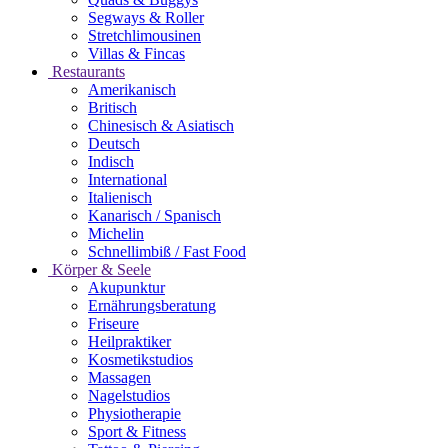
Segways & Roller
Stretchlimousinen
Villas & Fincas
Restaurants
Amerikanisch
Britisch
Chinesisch & Asiatisch
Deutsch
Indisch
International
Italienisch
Kanarisch / Spanisch
Michelin
Schnellimbiß / Fast Food
Körper & Seele
Akupunktur
Ernährungsberatung
Friseure
Heilpraktiker
Kosmetikstudios
Massagen
Nagelstudios
Physiotherapie
Sport & Fitness