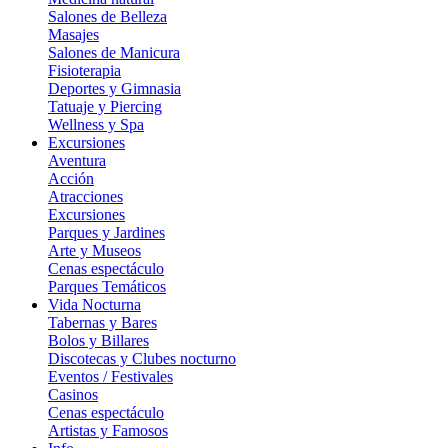
Salones de Belleza
Masajes
Salones de Manicura
Fisioterapia
Deportes y Gimnasia
Tatuaje y Piercing
Wellness y Spa
Excursiones
Aventura
Acción
Atracciones
Excursiones
Parques y Jardines
Arte y Museos
Cenas espectáculo
Parques Temáticos
Vida Nocturna
Tabernas y Bares
Bolos y Billares
Discotecas y Clubes nocturno
Eventos / Festivales
Casinos
Cenas espectáculo
Artistas y Famosos