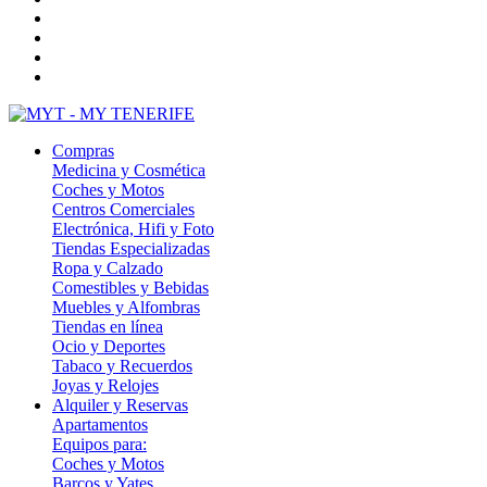
Compras
Medicina y Cosmética
Coches y Motos
Centros Comerciales
Electrónica, Hifi y Foto
Tiendas Especializadas
Ropa y Calzado
Comestibles y Bebidas
Muebles y Alfombras
Tiendas en línea
Ocio y Deportes
Tabaco y Recuerdos
Joyas y Relojes
Alquiler y Reservas
Apartamentos
Equipos para:
Coches y Motos
Barcos y Yates