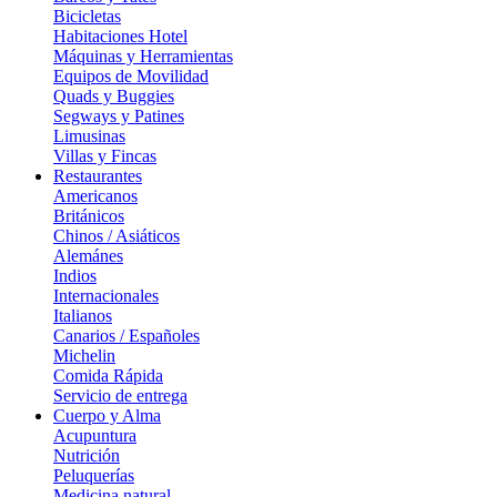
Bicicletas
Habitaciones Hotel
Máquinas y Herramientas
Equipos de Movilidad
Quads y Buggies
Segways y Patines
Limusinas
Villas y Fincas
Restaurantes
Americanos
Británicos
Chinos / Asiáticos
Alemánes
Indios
Internacionales
Italianos
Canarios / Españoles
Michelin
Comida Rápida
Servicio de entrega
Cuerpo y Alma
Acupuntura
Nutrición
Peluquerías
Medicina natural