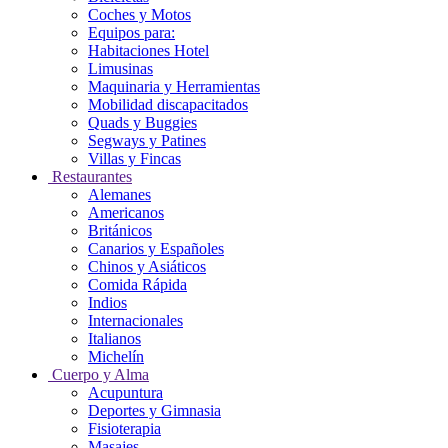
Coches y Motos
Equipos para:
Habitaciones Hotel
Limusinas
Maquinaria y Herramientas
Mobilidad discapacitados
Quads y Buggies
Segways y Patines
Villas y Fincas
Restaurantes
Alemanes
Americanos
Británicos
Canarios y Españoles
Chinos y Asiáticos
Comida Rápida
Indios
Internacionales
Italianos
Michelín
Cuerpo y Alma
Acupuntura
Deportes y Gimnasia
Fisioterapia
Masajes