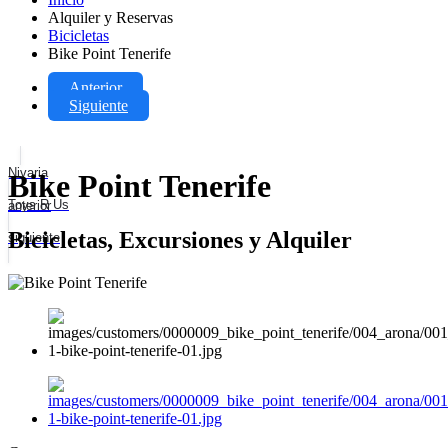
Alquiler y Reservas
Bicicletas
Bike Point Tenerife
Anterior
Siguiente
Nivaria
Bike Point Tenerife
Toys R Us
anterior
Bicicletas, Excursiones y Alquiler
siguiente