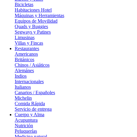
Bicicletas
Habitaciones Hotel
Máquinas y Herramientas
Equipos de Movilidad
Quads y Buggies
Segways y Patines
Limusinas
Villas y Fincas
Restaurantes
Americanos
Británicos
Chinos / Asiáticos
Alemánes
Indios
Internacionales
Italianos
Canarios / Españoles
Michelin
Comida Rápida
Servicio de entrega
Cuerpo y Alma
Acupuntura
Nutrición
Peluquerías
Medicina natural