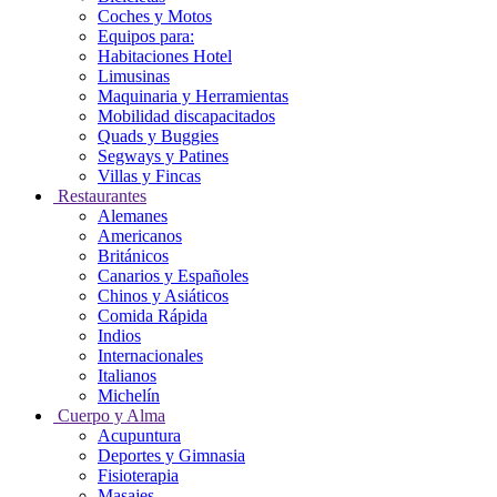
Coches y Motos
Equipos para:
Habitaciones Hotel
Limusinas
Maquinaria y Herramientas
Mobilidad discapacitados
Quads y Buggies
Segways y Patines
Villas y Fincas
Restaurantes
Alemanes
Americanos
Británicos
Canarios y Españoles
Chinos y Asiáticos
Comida Rápida
Indios
Internacionales
Italianos
Michelín
Cuerpo y Alma
Acupuntura
Deportes y Gimnasia
Fisioterapia
Masajes