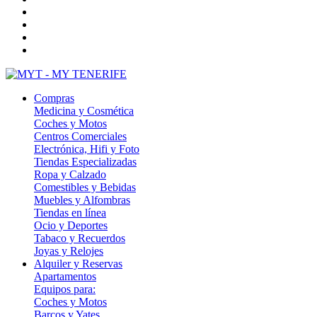
Compras
Medicina y Cosmética
Coches y Motos
Centros Comerciales
Electrónica, Hifi y Foto
Tiendas Especializadas
Ropa y Calzado
Comestibles y Bebidas
Muebles y Alfombras
Tiendas en línea
Ocio y Deportes
Tabaco y Recuerdos
Joyas y Relojes
Alquiler y Reservas
Apartamentos
Equipos para:
Coches y Motos
Barcos y Yates