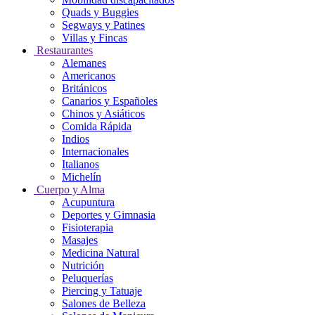
Quads y Buggies
Segways y Patines
Villas y Fincas
Restaurantes
Alemanes
Americanos
Británicos
Canarios y Españoles
Chinos y Asiáticos
Comida Rápida
Indios
Internacionales
Italianos
Michelín
Cuerpo y Alma
Acupuntura
Deportes y Gimnasia
Fisioterapia
Masajes
Medicina Natural
Nutrición
Peluquerías
Piercing y Tatuaje
Salones de Belleza