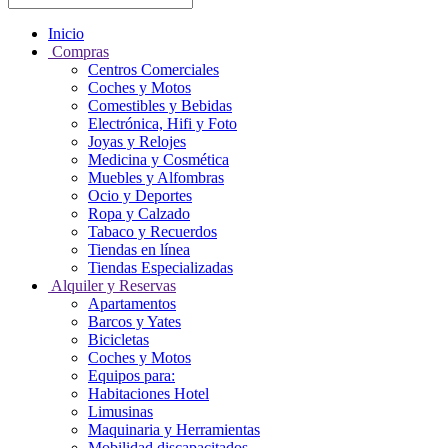
Inicio
Compras
Centros Comerciales
Coches y Motos
Comestibles y Bebidas
Electrónica, Hifi y Foto
Joyas y Relojes
Medicina y Cosmética
Muebles y Alfombras
Ocio y Deportes
Ropa y Calzado
Tabaco y Recuerdos
Tiendas en línea
Tiendas Especializadas
Alquiler y Reservas
Apartamentos
Barcos y Yates
Bicicletas
Coches y Motos
Equipos para:
Habitaciones Hotel
Limusinas
Maquinaria y Herramientas
Mobilidad discapacitados