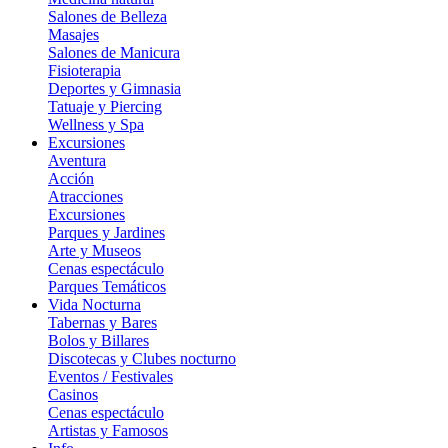
Salones de Belleza
Masajes
Salones de Manicura
Fisioterapia
Deportes y Gimnasia
Tatuaje y Piercing
Wellness y Spa
Excursiones
Aventura
Acción
Atracciones
Excursiones
Parques y Jardines
Arte y Museos
Cenas espectáculo
Parques Temáticos
Vida Nocturna
Tabernas y Bares
Bolos y Billares
Discotecas y Clubes nocturno
Eventos / Festivales
Casinos
Cenas espectáculo
Artistas y Famosos