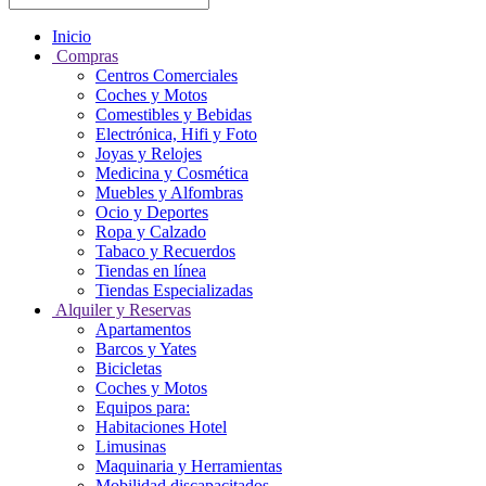
Inicio
Compras
Centros Comerciales
Coches y Motos
Comestibles y Bebidas
Electrónica, Hifi y Foto
Joyas y Relojes
Medicina y Cosmética
Muebles y Alfombras
Ocio y Deportes
Ropa y Calzado
Tabaco y Recuerdos
Tiendas en línea
Tiendas Especializadas
Alquiler y Reservas
Apartamentos
Barcos y Yates
Bicicletas
Coches y Motos
Equipos para:
Habitaciones Hotel
Limusinas
Maquinaria y Herramientas
Mobilidad discapacitados