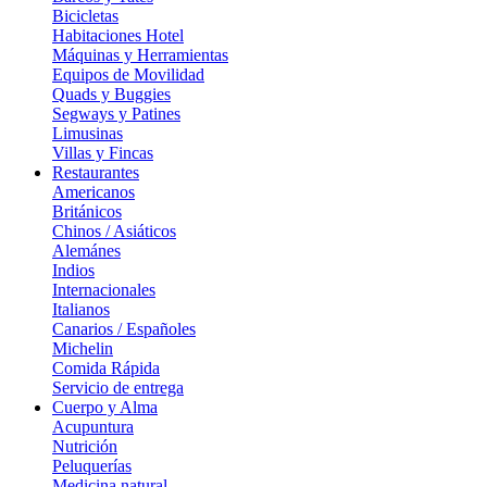
Bicicletas
Habitaciones Hotel
Máquinas y Herramientas
Equipos de Movilidad
Quads y Buggies
Segways y Patines
Limusinas
Villas y Fincas
Restaurantes
Americanos
Británicos
Chinos / Asiáticos
Alemánes
Indios
Internacionales
Italianos
Canarios / Españoles
Michelin
Comida Rápida
Servicio de entrega
Cuerpo y Alma
Acupuntura
Nutrición
Peluquerías
Medicina natural