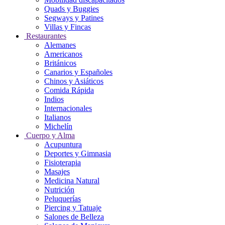
Quads y Buggies
Segways y Patines
Villas y Fincas
Restaurantes
Alemanes
Americanos
Británicos
Canarios y Españoles
Chinos y Asiáticos
Comida Rápida
Indios
Internacionales
Italianos
Michelín
Cuerpo y Alma
Acupuntura
Deportes y Gimnasia
Fisioterapia
Masajes
Medicina Natural
Nutrición
Peluquerías
Piercing y Tatuaje
Salones de Belleza