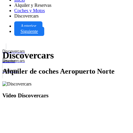
Alquiler y Reservas
Coches y Motos
Discovercars
Anterior
Siguiente
Discovercars
Discovercars
Discovercars
anterior
Alquiler de coches Aeropuerto Norte
siguiente
Video Discovercars