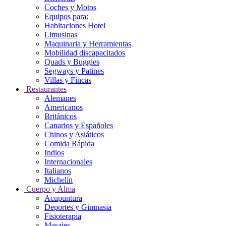
Coches y Motos
Equipos para:
Habitaciones Hotel
Limusinas
Maquinaria y Herramientas
Mobilidad discapacitados
Quads y Buggies
Segways y Patines
Villas y Fincas
Restaurantes
Alemanes
Americanos
Británicos
Canarios y Españoles
Chinos y Asiáticos
Comida Rápida
Indios
Internacionales
Italianos
Michelín
Cuerpo y Alma
Acupuntura
Deportes y Gimnasia
Fisioterapia
Masajes