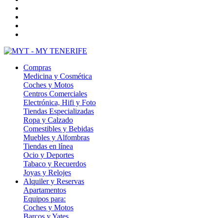
Compras
Medicina y Cosmética
Coches y Motos
Centros Comerciales
Electrónica, Hifi y Foto
Tiendas Especializadas
Ropa y Calzado
Comestibles y Bebidas
Muebles y Alfombras
Tiendas en línea
Ocio y Deportes
Tabaco y Recuerdos
Joyas y Relojes
Alquiler y Reservas
Apartamentos
Equipos para:
Coches y Motos
Barcos y Yates