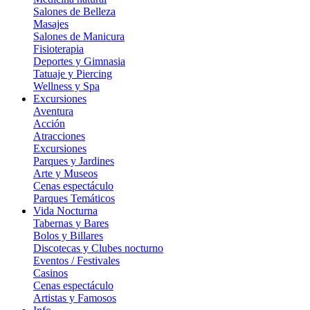
Salones de Belleza
Masajes
Salones de Manicura
Fisioterapia
Deportes y Gimnasia
Tatuaje y Piercing
Wellness y Spa
Excursiones
Aventura
Acción
Atracciones
Excursiones
Parques y Jardines
Arte y Museos
Cenas espectáculo
Parques Temáticos
Vida Nocturna
Tabernas y Bares
Bolos y Billares
Discotecas y Clubes nocturno
Eventos / Festivales
Casinos
Cenas espectáculo
Artistas y Famosos