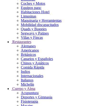
Coches y Motos
Equipos para:
Habitaciones Hotel
Limusinas
Maquinaria y Herramientas
Mobilidad discapacitados
Quads y Buggies
Segways y Patines
Villas y Fincas
Restaurantes
Alemanes
Americanos
Británicos
Canarios y Españoles
Chinos y Asiáticos
Comida Rápida
Indios
Internacionales
Italianos
Michelín
Cuerpo y Alma
Acupuntura
Deportes y Gimnasia
Fisioterapia
Masajes