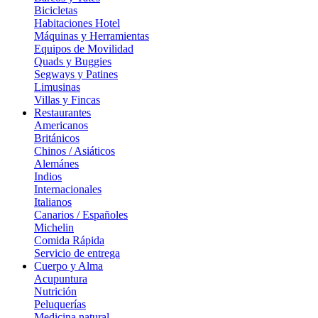
Bicicletas
Habitaciones Hotel
Máquinas y Herramientas
Equipos de Movilidad
Quads y Buggies
Segways y Patines
Limusinas
Villas y Fincas
Restaurantes
Americanos
Británicos
Chinos / Asiáticos
Alemánes
Indios
Internacionales
Italianos
Canarios / Españoles
Michelin
Comida Rápida
Servicio de entrega
Cuerpo y Alma
Acupuntura
Nutrición
Peluquerías
Medicina natural