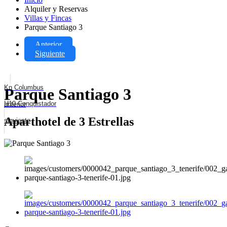
Alquiler y Reservas
Villas y Fincas
Parque Santiago 3
Anterior
Siguiente
Kn Columbus
Parque Santiago 3
H10 Conquistador
anterior
Aparthotel de 3 Estrellas
siguiente