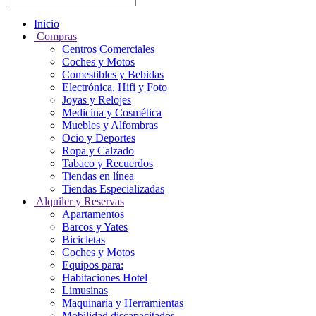
Inicio
Compras
Centros Comerciales
Coches y Motos
Comestibles y Bebidas
Electrónica, Hifi y Foto
Joyas y Relojes
Medicina y Cosmética
Muebles y Alfombras
Ocio y Deportes
Ropa y Calzado
Tabaco y Recuerdos
Tiendas en línea
Tiendas Especializadas
Alquiler y Reservas
Apartamentos
Barcos y Yates
Bicicletas
Coches y Motos
Equipos para:
Habitaciones Hotel
Limusinas
Maquinaria y Herramientas
Mobilidad discapacitados