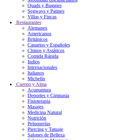
Quads y Buggies
Segways y Patines
Villas y Fincas
Restaurantes
Alemanes
Americanos
Británicos
Canarios y Españoles
Chinos y Asiáticos
Comida Rápida
Indios
Internacionales
Italianos
Michelín
Cuerpo y Alma
Acupuntura
Deportes y Gimnasia
Fisioterapia
Masajes
Medicina Natural
Nutrición
Peluquerías
Piercing y Tatuaje
Salones de Belleza