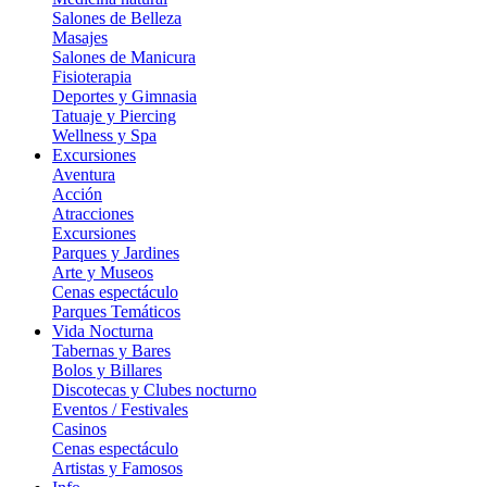
Salones de Belleza
Masajes
Salones de Manicura
Fisioterapia
Deportes y Gimnasia
Tatuaje y Piercing
Wellness y Spa
Excursiones
Aventura
Acción
Atracciones
Excursiones
Parques y Jardines
Arte y Museos
Cenas espectáculo
Parques Temáticos
Vida Nocturna
Tabernas y Bares
Bolos y Billares
Discotecas y Clubes nocturno
Eventos / Festivales
Casinos
Cenas espectáculo
Artistas y Famosos