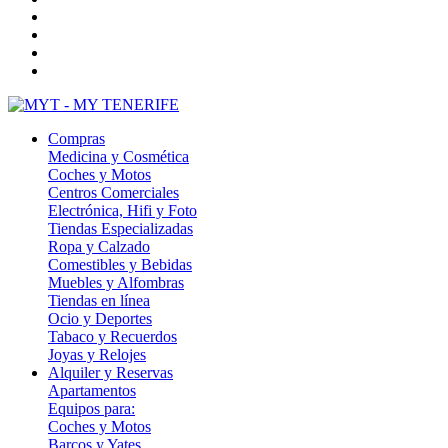
Compras
Medicina y Cosmética
Coches y Motos
Centros Comerciales
Electrónica, Hifi y Foto
Tiendas Especializadas
Ropa y Calzado
Comestibles y Bebidas
Muebles y Alfombras
Tiendas en línea
Ocio y Deportes
Tabaco y Recuerdos
Joyas y Relojes
Alquiler y Reservas
Apartamentos
Equipos para:
Coches y Motos
Barcos y Yates