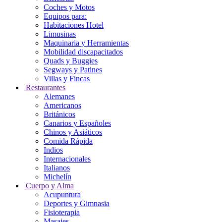
Coches y Motos
Equipos para:
Habitaciones Hotel
Limusinas
Maquinaria y Herramientas
Mobilidad discapacitados
Quads y Buggies
Segways y Patines
Villas y Fincas
Restaurantes
Alemanes
Americanos
Británicos
Canarios y Españoles
Chinos y Asiáticos
Comida Rápida
Indios
Internacionales
Italianos
Michelín
Cuerpo y Alma
Acupuntura
Deportes y Gimnasia
Fisioterapia
Masajes