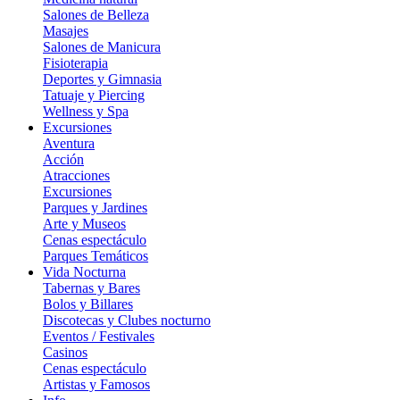
Salones de Belleza
Masajes
Salones de Manicura
Fisioterapia
Deportes y Gimnasia
Tatuaje y Piercing
Wellness y Spa
Excursiones
Aventura
Acción
Atracciones
Excursiones
Parques y Jardines
Arte y Museos
Cenas espectáculo
Parques Temáticos
Vida Nocturna
Tabernas y Bares
Bolos y Billares
Discotecas y Clubes nocturno
Eventos / Festivales
Casinos
Cenas espectáculo
Artistas y Famosos