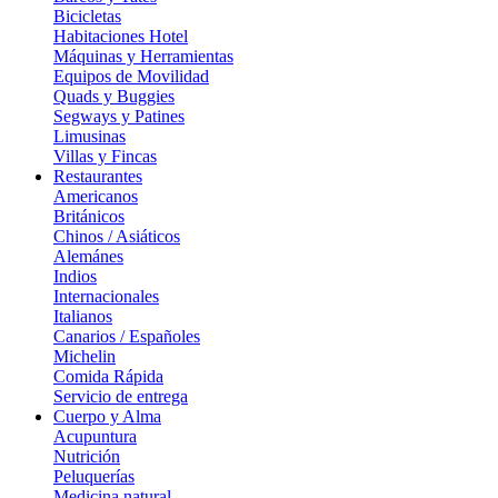
Bicicletas
Habitaciones Hotel
Máquinas y Herramientas
Equipos de Movilidad
Quads y Buggies
Segways y Patines
Limusinas
Villas y Fincas
Restaurantes
Americanos
Británicos
Chinos / Asiáticos
Alemánes
Indios
Internacionales
Italianos
Canarios / Españoles
Michelin
Comida Rápida
Servicio de entrega
Cuerpo y Alma
Acupuntura
Nutrición
Peluquerías
Medicina natural