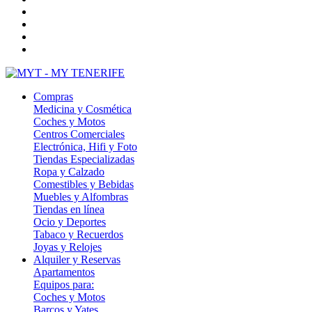
Compras
Medicina y Cosmética
Coches y Motos
Centros Comerciales
Electrónica, Hifi y Foto
Tiendas Especializadas
Ropa y Calzado
Comestibles y Bebidas
Muebles y Alfombras
Tiendas en línea
Ocio y Deportes
Tabaco y Recuerdos
Joyas y Relojes
Alquiler y Reservas
Apartamentos
Equipos para:
Coches y Motos
Barcos y Yates