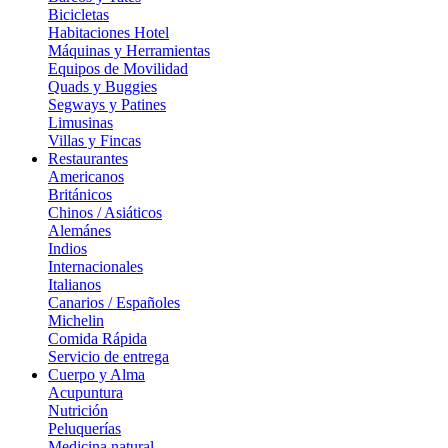
Bicicletas
Habitaciones Hotel
Máquinas y Herramientas
Equipos de Movilidad
Quads y Buggies
Segways y Patines
Limusinas
Villas y Fincas
Restaurantes
Americanos
Británicos
Chinos / Asiáticos
Alemánes
Indios
Internacionales
Italianos
Canarios / Españoles
Michelin
Comida Rápida
Servicio de entrega
Cuerpo y Alma
Acupuntura
Nutrición
Peluquerías
Medicina natural