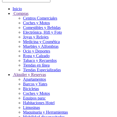
Inicio
Compras
Centros Comerciales
Coches y Motos
Comestibles y Bebidas
Electrónica, Hifi y Foto
Joyas y Relojes
Medicina y Cosmética
Muebles y Alfombras
Ocio y Deportes
Ropa y Calzado
Tabaco y Recuerdos
Tiendas en línea
Tiendas Especializadas
Alquiler y Reservas
Apartamentos
Barcos y Yates
Bicicletas
Coches y Motos
Equipos para:
Habitaciones Hotel
Limusinas
Maquinaria y Herramientas
Mobilidad discapacitados