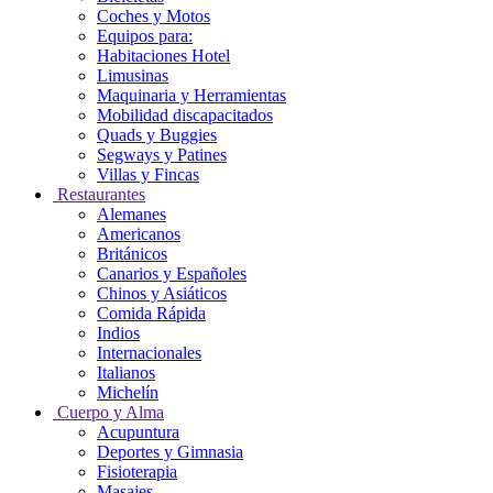
Coches y Motos
Equipos para:
Habitaciones Hotel
Limusinas
Maquinaria y Herramientas
Mobilidad discapacitados
Quads y Buggies
Segways y Patines
Villas y Fincas
Restaurantes
Alemanes
Americanos
Británicos
Canarios y Españoles
Chinos y Asiáticos
Comida Rápida
Indios
Internacionales
Italianos
Michelín
Cuerpo y Alma
Acupuntura
Deportes y Gimnasia
Fisioterapia
Masajes