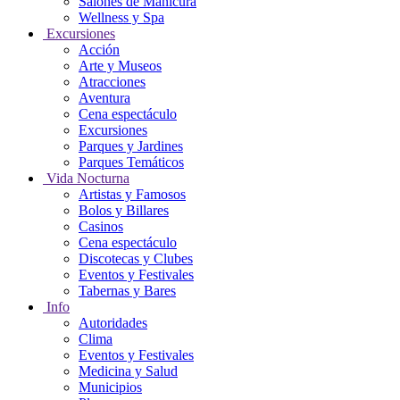
Salones de Manicura
Wellness y Spa
Excursiones
Acción
Arte y Museos
Atracciones
Aventura
Cena espectáculo
Excursiones
Parques y Jardines
Parques Temáticos
Vida Nocturna
Artistas y Famosos
Bolos y Billares
Casinos
Cena espectáculo
Discotecas y Clubes
Eventos y Festivales
Tabernas y Bares
Info
Autoridades
Clima
Eventos y Festivales
Medicina y Salud
Municipios