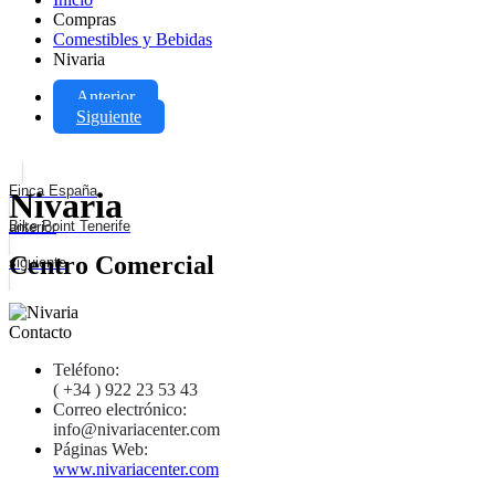
Compras
Comestibles y Bebidas
Nivaria
Anterior
Siguiente
Finca España
Nivaria
Bike Point Tenerife
anterior
Centro Comercial
siguiente
Contacto
Teléfono:
( +34 ) 922 23 53 43
Correo electrónico:
info@nivariacenter.com
Páginas Web:
www.nivariacenter.com