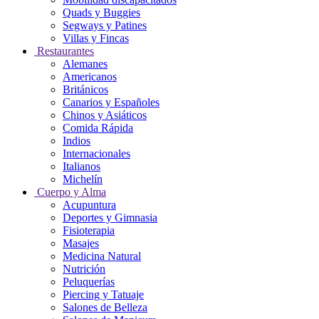
Quads y Buggies
Segways y Patines
Villas y Fincas
Restaurantes
Alemanes
Americanos
Británicos
Canarios y Españoles
Chinos y Asiáticos
Comida Rápida
Indios
Internacionales
Italianos
Michelín
Cuerpo y Alma
Acupuntura
Deportes y Gimnasia
Fisioterapia
Masajes
Medicina Natural
Nutrición
Peluquerías
Piercing y Tatuaje
Salones de Belleza