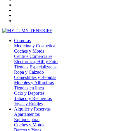
Compras
Medicina y Cosmética
Coches y Motos
Centros Comerciales
Electrónica, Hifi y Foto
Tiendas Especializadas
Ropa y Calzado
Comestibles y Bebidas
Muebles y Alfombras
Tiendas en línea
Ocio y Deportes
Tabaco y Recuerdos
Joyas y Relojes
Alquiler y Reservas
Apartamentos
Equipos para:
Coches y Motos
Barcos y Yates