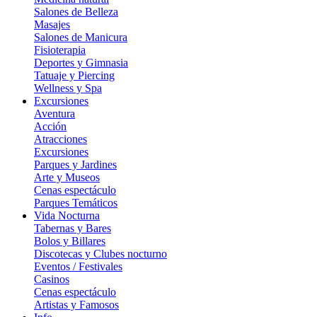
Salones de Belleza
Masajes
Salones de Manicura
Fisioterapia
Deportes y Gimnasia
Tatuaje y Piercing
Wellness y Spa
Excursiones
Aventura
Acción
Atracciones
Excursiones
Parques y Jardines
Arte y Museos
Cenas espectáculo
Parques Temáticos
Vida Nocturna
Tabernas y Bares
Bolos y Billares
Discotecas y Clubes nocturno
Eventos / Festivales
Casinos
Cenas espectáculo
Artistas y Famosos