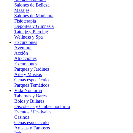
Salones de Belleza
Masajes
Salones de Manicura
Fisioterapia
Deportes y Gimnasia
Tatuaje y Piercing
Wellness y Spa
Excursiones
Aventura
Acción
Atracciones
Excursiones
Parques y Jardines
Arte y Museos
Cenas espectáculo
Parques Temáticos
Vida Nocturna
Tabernas y Bares
Bolos y Billares
Discotecas y Clubes nocturno
Eventos / Festivales
Casinos
Cenas espectáculo
Artistas y Famosos