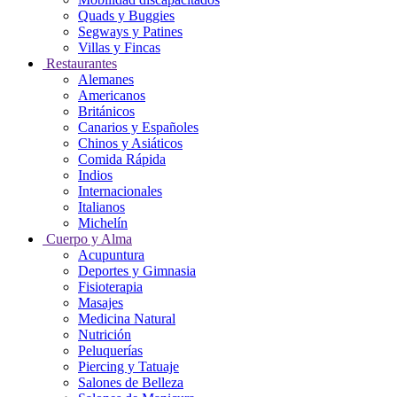
Quads y Buggies
Segways y Patines
Villas y Fincas
Restaurantes
Alemanes
Americanos
Británicos
Canarios y Españoles
Chinos y Asiáticos
Comida Rápida
Indios
Internacionales
Italianos
Michelín
Cuerpo y Alma
Acupuntura
Deportes y Gimnasia
Fisioterapia
Masajes
Medicina Natural
Nutrición
Peluquerías
Piercing y Tatuaje
Salones de Belleza