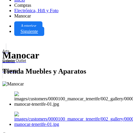
Compras
Electrónica, Hifi y Foto
Manocar
Anterior
Siguiente
Arts
Manocar
Galeon Outlet
anterior
Tienda Muebles y Aparatos
siguiente