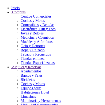
Inicio
Compras
Centros Comerciales
Coches y Motos
Comestibles y Bebidas
Electrónica, Hifi y Foto
Joyas y Relojes
Medicina y Cosmética
Muebles y Alfombras
Ocio y Deportes
Ropa y Calzado
Tabaco y Recuerdos
Tiendas en línea
Tiendas Especializadas
Alquiler y Reservas
Apartamentos
Barcos y Yates
Bicicletas
Coches y Motos
Equipos para:
Habitaciones Hotel
Limusinas
Maquinaria y Herramientas
Mobilidad discapacitados