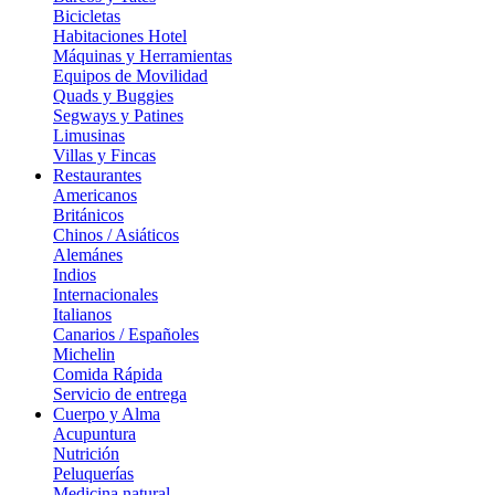
Bicicletas
Habitaciones Hotel
Máquinas y Herramientas
Equipos de Movilidad
Quads y Buggies
Segways y Patines
Limusinas
Villas y Fincas
Restaurantes
Americanos
Británicos
Chinos / Asiáticos
Alemánes
Indios
Internacionales
Italianos
Canarios / Españoles
Michelin
Comida Rápida
Servicio de entrega
Cuerpo y Alma
Acupuntura
Nutrición
Peluquerías
Medicina natural