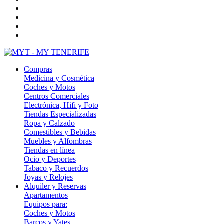
Compras
Medicina y Cosmética
Coches y Motos
Centros Comerciales
Electrónica, Hifi y Foto
Tiendas Especializadas
Ropa y Calzado
Comestibles y Bebidas
Muebles y Alfombras
Tiendas en línea
Ocio y Deportes
Tabaco y Recuerdos
Joyas y Relojes
Alquiler y Reservas
Apartamentos
Equipos para:
Coches y Motos
Barcos y Yates