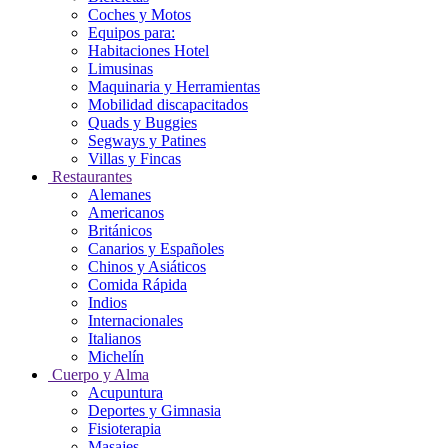
Coches y Motos
Equipos para:
Habitaciones Hotel
Limusinas
Maquinaria y Herramientas
Mobilidad discapacitados
Quads y Buggies
Segways y Patines
Villas y Fincas
Restaurantes
Alemanes
Americanos
Británicos
Canarios y Españoles
Chinos y Asiáticos
Comida Rápida
Indios
Internacionales
Italianos
Michelín
Cuerpo y Alma
Acupuntura
Deportes y Gimnasia
Fisioterapia
Masajes