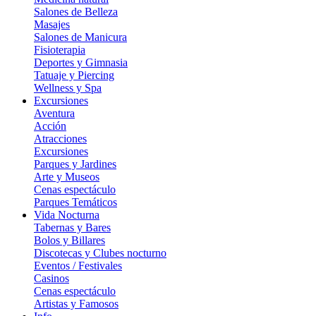
Salones de Belleza
Masajes
Salones de Manicura
Fisioterapia
Deportes y Gimnasia
Tatuaje y Piercing
Wellness y Spa
Excursiones
Aventura
Acción
Atracciones
Excursiones
Parques y Jardines
Arte y Museos
Cenas espectáculo
Parques Temáticos
Vida Nocturna
Tabernas y Bares
Bolos y Billares
Discotecas y Clubes nocturno
Eventos / Festivales
Casinos
Cenas espectáculo
Artistas y Famosos