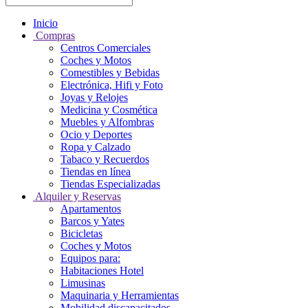
Inicio
Compras
Centros Comerciales
Coches y Motos
Comestibles y Bebidas
Electrónica, Hifi y Foto
Joyas y Relojes
Medicina y Cosmética
Muebles y Alfombras
Ocio y Deportes
Ropa y Calzado
Tabaco y Recuerdos
Tiendas en línea
Tiendas Especializadas
Alquiler y Reservas
Apartamentos
Barcos y Yates
Bicicletas
Coches y Motos
Equipos para:
Habitaciones Hotel
Limusinas
Maquinaria y Herramientas
Mobilidad discapacitados