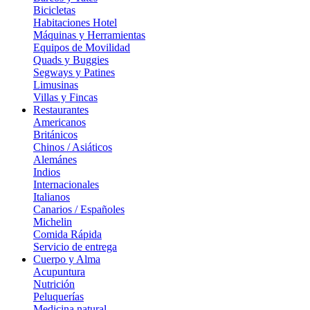
Bicicletas
Habitaciones Hotel
Máquinas y Herramientas
Equipos de Movilidad
Quads y Buggies
Segways y Patines
Limusinas
Villas y Fincas
Restaurantes
Americanos
Británicos
Chinos / Asiáticos
Alemánes
Indios
Internacionales
Italianos
Canarios / Españoles
Michelin
Comida Rápida
Servicio de entrega
Cuerpo y Alma
Acupuntura
Nutrición
Peluquerías
Medicina natural