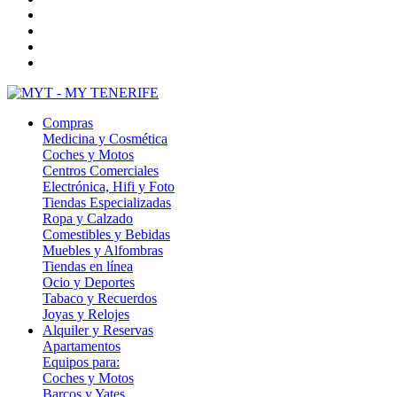
Compras
Medicina y Cosmética
Coches y Motos
Centros Comerciales
Electrónica, Hifi y Foto
Tiendas Especializadas
Ropa y Calzado
Comestibles y Bebidas
Muebles y Alfombras
Tiendas en línea
Ocio y Deportes
Tabaco y Recuerdos
Joyas y Relojes
Alquiler y Reservas
Apartamentos
Equipos para:
Coches y Motos
Barcos y Yates