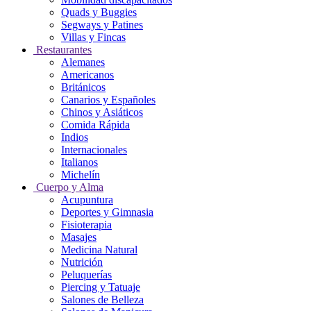
Quads y Buggies
Segways y Patines
Villas y Fincas
Restaurantes
Alemanes
Americanos
Británicos
Canarios y Españoles
Chinos y Asiáticos
Comida Rápida
Indios
Internacionales
Italianos
Michelín
Cuerpo y Alma
Acupuntura
Deportes y Gimnasia
Fisioterapia
Masajes
Medicina Natural
Nutrición
Peluquerías
Piercing y Tatuaje
Salones de Belleza