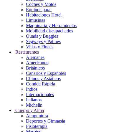
Coches y Motos
Equipos para:
Habitaciones Hotel
Limusinas
Maquinaria y Herramientas
Mobilidad discapacitados
Quads y Buggies
Segways y Patines
Villas y Fincas
Restaurantes
Alemanes
Americanos
Británicos
Canarios y Españoles
Chinos y Asiáticos
Comida Rápida
Indios
Internacionales
Italianos
Michelín
Cuerpo y Alma
Acupuntura
Deportes y Gimnasia
Fisioterapia
Masajes