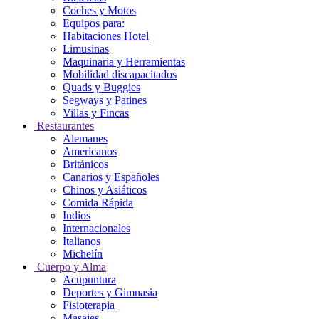
Coches y Motos
Equipos para:
Habitaciones Hotel
Limusinas
Maquinaria y Herramientas
Mobilidad discapacitados
Quads y Buggies
Segways y Patines
Villas y Fincas
Restaurantes
Alemanes
Americanos
Británicos
Canarios y Españoles
Chinos y Asiáticos
Comida Rápida
Indios
Internacionales
Italianos
Michelín
Cuerpo y Alma
Acupuntura
Deportes y Gimnasia
Fisioterapia
Masajes