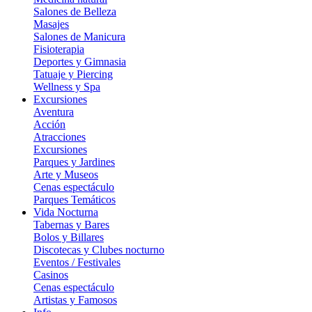
Salones de Belleza
Masajes
Salones de Manicura
Fisioterapia
Deportes y Gimnasia
Tatuaje y Piercing
Wellness y Spa
Excursiones
Aventura
Acción
Atracciones
Excursiones
Parques y Jardines
Arte y Museos
Cenas espectáculo
Parques Temáticos
Vida Nocturna
Tabernas y Bares
Bolos y Billares
Discotecas y Clubes nocturno
Eventos / Festivales
Casinos
Cenas espectáculo
Artistas y Famosos