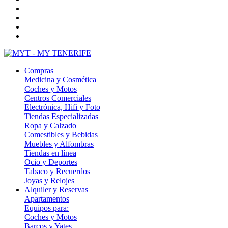
Compras
Medicina y Cosmética
Coches y Motos
Centros Comerciales
Electrónica, Hifi y Foto
Tiendas Especializadas
Ropa y Calzado
Comestibles y Bebidas
Muebles y Alfombras
Tiendas en línea
Ocio y Deportes
Tabaco y Recuerdos
Joyas y Relojes
Alquiler y Reservas
Apartamentos
Equipos para:
Coches y Motos
Barcos y Yates