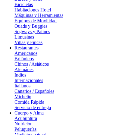
Bicicletas
Habitaciones Hotel
Máquinas y Herramientas
Equipos de Movilidad
Quads y Buggies
Segways y Patines
Limusinas
Villas y Fincas
Restaurantes
Americanos
Británicos
Chinos / Asiáticos
Alemánes
Indios
Internacionales
Italianos
Canarios / Españoles
Michelin
Comida Rápida
Servicio de entrega
Cuerpo y Alma
Acupuntura
Nutrición
Peluquerías
Medicina natural