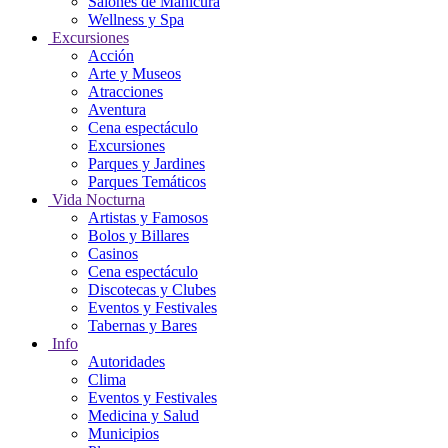
Salones de Manicura
Wellness y Spa
Excursiones
Acción
Arte y Museos
Atracciones
Aventura
Cena espectáculo
Excursiones
Parques y Jardines
Parques Temáticos
Vida Nocturna
Artistas y Famosos
Bolos y Billares
Casinos
Cena espectáculo
Discotecas y Clubes
Eventos y Festivales
Tabernas y Bares
Info
Autoridades
Clima
Eventos y Festivales
Medicina y Salud
Municipios