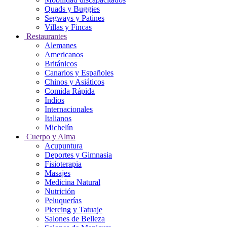
Quads y Buggies
Segways y Patines
Villas y Fincas
Restaurantes
Alemanes
Americanos
Británicos
Canarios y Españoles
Chinos y Asiáticos
Comida Rápida
Indios
Internacionales
Italianos
Michelín
Cuerpo y Alma
Acupuntura
Deportes y Gimnasia
Fisioterapia
Masajes
Medicina Natural
Nutrición
Peluquerías
Piercing y Tatuaje
Salones de Belleza