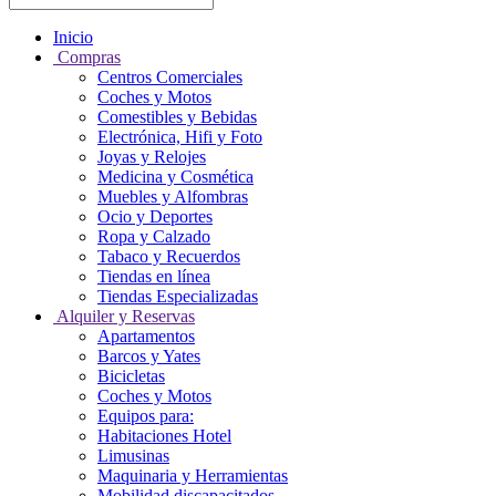
Inicio
Compras
Centros Comerciales
Coches y Motos
Comestibles y Bebidas
Electrónica, Hifi y Foto
Joyas y Relojes
Medicina y Cosmética
Muebles y Alfombras
Ocio y Deportes
Ropa y Calzado
Tabaco y Recuerdos
Tiendas en línea
Tiendas Especializadas
Alquiler y Reservas
Apartamentos
Barcos y Yates
Bicicletas
Coches y Motos
Equipos para:
Habitaciones Hotel
Limusinas
Maquinaria y Herramientas
Mobilidad discapacitados