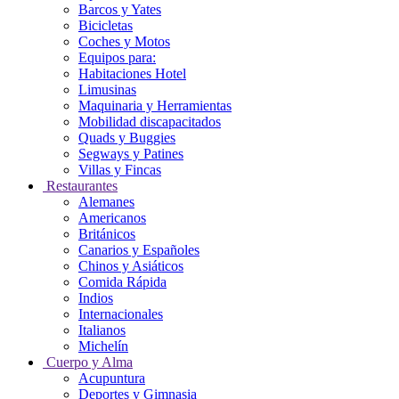
Barcos y Yates
Bicicletas
Coches y Motos
Equipos para:
Habitaciones Hotel
Limusinas
Maquinaria y Herramientas
Mobilidad discapacitados
Quads y Buggies
Segways y Patines
Villas y Fincas
Restaurantes
Alemanes
Americanos
Británicos
Canarios y Españoles
Chinos y Asiáticos
Comida Rápida
Indios
Internacionales
Italianos
Michelín
Cuerpo y Alma
Acupuntura
Deportes y Gimnasia