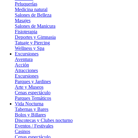
Peluquerías
Medicina natural
Salones de Belleza
Masajes
Salones de Manicura
Fisioterapia
Deportes y Gimnasia
Tatuaje y Piercing
Wellness y Spa
Excursiones
Aventura
Acción
Atracciones
Excursiones
Parques y Jardines
Arte y Museos
Cenas espectáculo
Parques Temáticos
Vida Nocturna
Tabernas y Bares
Bolos y Billares
Discotecas y Clubes nocturno
Eventos / Festivales
Casinos
Cenas espectáculo