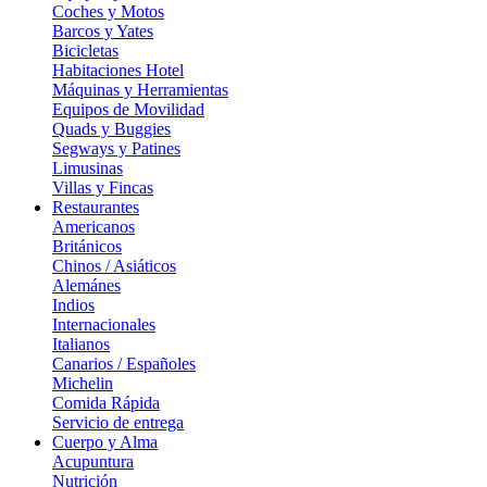
Coches y Motos
Barcos y Yates
Bicicletas
Habitaciones Hotel
Máquinas y Herramientas
Equipos de Movilidad
Quads y Buggies
Segways y Patines
Limusinas
Villas y Fincas
Restaurantes
Americanos
Británicos
Chinos / Asiáticos
Alemánes
Indios
Internacionales
Italianos
Canarios / Españoles
Michelin
Comida Rápida
Servicio de entrega
Cuerpo y Alma
Acupuntura
Nutrición