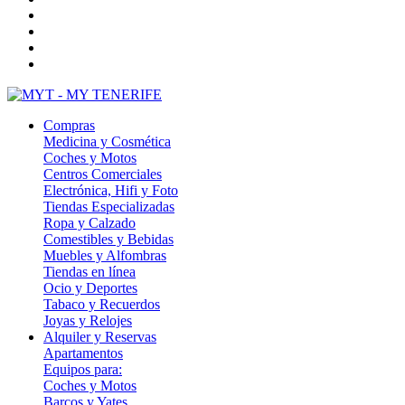
Compras
Medicina y Cosmética
Coches y Motos
Centros Comerciales
Electrónica, Hifi y Foto
Tiendas Especializadas
Ropa y Calzado
Comestibles y Bebidas
Muebles y Alfombras
Tiendas en línea
Ocio y Deportes
Tabaco y Recuerdos
Joyas y Relojes
Alquiler y Reservas
Apartamentos
Equipos para:
Coches y Motos
Barcos y Yates