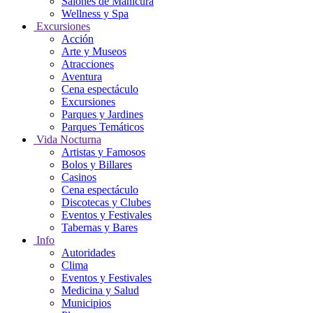
Salones de Manicura
Wellness y Spa
Excursiones
Acción
Arte y Museos
Atracciones
Aventura
Cena espectáculo
Excursiones
Parques y Jardines
Parques Temáticos
Vida Nocturna
Artistas y Famosos
Bolos y Billares
Casinos
Cena espectáculo
Discotecas y Clubes
Eventos y Festivales
Tabernas y Bares
Info
Autoridades
Clima
Eventos y Festivales
Medicina y Salud
Municipios