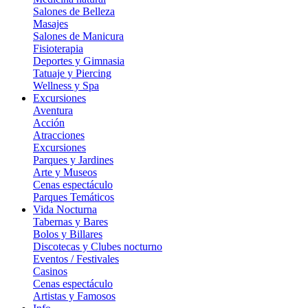
Salones de Belleza
Masajes
Salones de Manicura
Fisioterapia
Deportes y Gimnasia
Tatuaje y Piercing
Wellness y Spa
Excursiones
Aventura
Acción
Atracciones
Excursiones
Parques y Jardines
Arte y Museos
Cenas espectáculo
Parques Temáticos
Vida Nocturna
Tabernas y Bares
Bolos y Billares
Discotecas y Clubes nocturno
Eventos / Festivales
Casinos
Cenas espectáculo
Artistas y Famosos