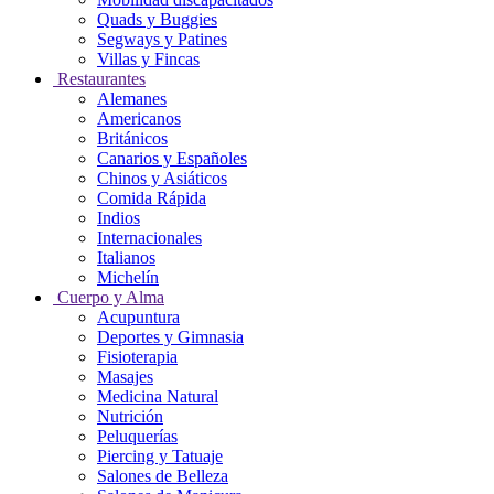
Quads y Buggies
Segways y Patines
Villas y Fincas
Restaurantes
Alemanes
Americanos
Británicos
Canarios y Españoles
Chinos y Asiáticos
Comida Rápida
Indios
Internacionales
Italianos
Michelín
Cuerpo y Alma
Acupuntura
Deportes y Gimnasia
Fisioterapia
Masajes
Medicina Natural
Nutrición
Peluquerías
Piercing y Tatuaje
Salones de Belleza