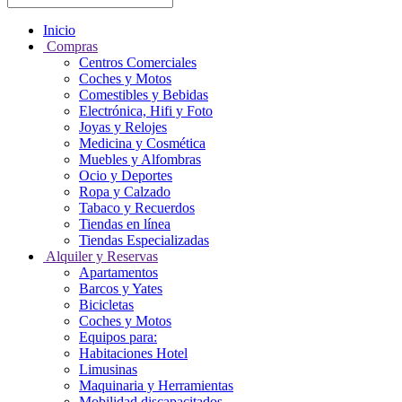
Inicio
Compras
Centros Comerciales
Coches y Motos
Comestibles y Bebidas
Electrónica, Hifi y Foto
Joyas y Relojes
Medicina y Cosmética
Muebles y Alfombras
Ocio y Deportes
Ropa y Calzado
Tabaco y Recuerdos
Tiendas en línea
Tiendas Especializadas
Alquiler y Reservas
Apartamentos
Barcos y Yates
Bicicletas
Coches y Motos
Equipos para:
Habitaciones Hotel
Limusinas
Maquinaria y Herramientas
Mobilidad discapacitados