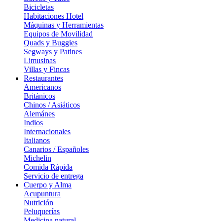
Bicicletas
Habitaciones Hotel
Máquinas y Herramientas
Equipos de Movilidad
Quads y Buggies
Segways y Patines
Limusinas
Villas y Fincas
Restaurantes
Americanos
Británicos
Chinos / Asiáticos
Alemánes
Indios
Internacionales
Italianos
Canarios / Españoles
Michelin
Comida Rápida
Servicio de entrega
Cuerpo y Alma
Acupuntura
Nutrición
Peluquerías
Medicina natural