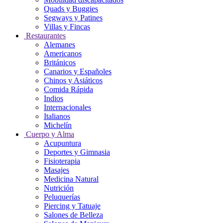
Quads y Buggies
Segways y Patines
Villas y Fincas
Restaurantes
Alemanes
Americanos
Británicos
Canarios y Españoles
Chinos y Asiáticos
Comida Rápida
Indios
Internacionales
Italianos
Michelín
Cuerpo y Alma
Acupuntura
Deportes y Gimnasia
Fisioterapia
Masajes
Medicina Natural
Nutrición
Peluquerías
Piercing y Tatuaje
Salones de Belleza