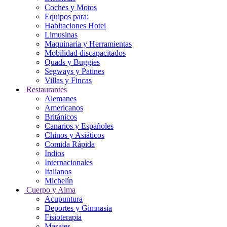
Coches y Motos
Equipos para:
Habitaciones Hotel
Limusinas
Maquinaria y Herramientas
Mobilidad discapacitados
Quads y Buggies
Segways y Patines
Villas y Fincas
Restaurantes
Alemanes
Americanos
Británicos
Canarios y Españoles
Chinos y Asiáticos
Comida Rápida
Indios
Internacionales
Italianos
Michelín
Cuerpo y Alma
Acupuntura
Deportes y Gimnasia
Fisioterapia
Masajes