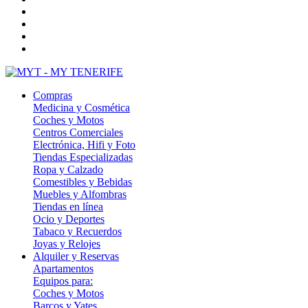
Compras
Medicina y Cosmética
Coches y Motos
Centros Comerciales
Electrónica, Hifi y Foto
Tiendas Especializadas
Ropa y Calzado
Comestibles y Bebidas
Muebles y Alfombras
Tiendas en línea
Ocio y Deportes
Tabaco y Recuerdos
Joyas y Relojes
Alquiler y Reservas
Apartamentos
Equipos para:
Coches y Motos
Barcos y Yates