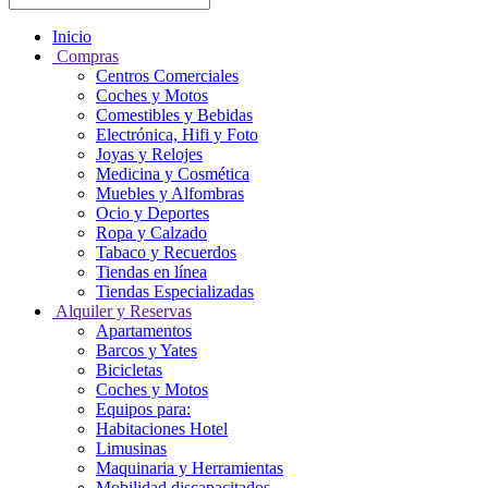
Inicio
Compras
Centros Comerciales
Coches y Motos
Comestibles y Bebidas
Electrónica, Hifi y Foto
Joyas y Relojes
Medicina y Cosmética
Muebles y Alfombras
Ocio y Deportes
Ropa y Calzado
Tabaco y Recuerdos
Tiendas en línea
Tiendas Especializadas
Alquiler y Reservas
Apartamentos
Barcos y Yates
Bicicletas
Coches y Motos
Equipos para:
Habitaciones Hotel
Limusinas
Maquinaria y Herramientas
Mobilidad discapacitados