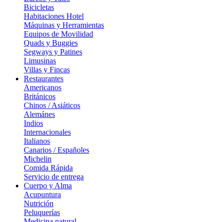
Bicicletas
Habitaciones Hotel
Máquinas y Herramientas
Equipos de Movilidad
Quads y Buggies
Segways y Patines
Limusinas
Villas y Fincas
Restaurantes
Americanos
Británicos
Chinos / Asiáticos
Alemánes
Indios
Internacionales
Italianos
Canarios / Españoles
Michelin
Comida Rápida
Servicio de entrega
Cuerpo y Alma
Acupuntura
Nutrición
Peluquerías
Medicina natural