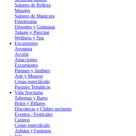
Salones de Belleza
Masajes
Salones de Manicura
Fisioterapia
Deportes y Gimnasia
Tatuaje y Piercing
Wellness y Spa
Excursiones
Aventura
Acción
Atracciones
Excursiones
Parques y Jardines
Arte y Museos
Cenas espectáculo
Parques Temáticos
Vida Nocturna
Tabernas y Bares
Bolos y Billares
Discotecas y Clubes nocturno
Eventos / Festivales
Casinos
Cenas espectáculo
Artistas y Famosos