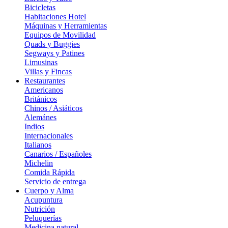
Bicicletas
Habitaciones Hotel
Máquinas y Herramientas
Equipos de Movilidad
Quads y Buggies
Segways y Patines
Limusinas
Villas y Fincas
Restaurantes
Americanos
Británicos
Chinos / Asiáticos
Alemánes
Indios
Internacionales
Italianos
Canarios / Españoles
Michelin
Comida Rápida
Servicio de entrega
Cuerpo y Alma
Acupuntura
Nutrición
Peluquerías
Medicina natural