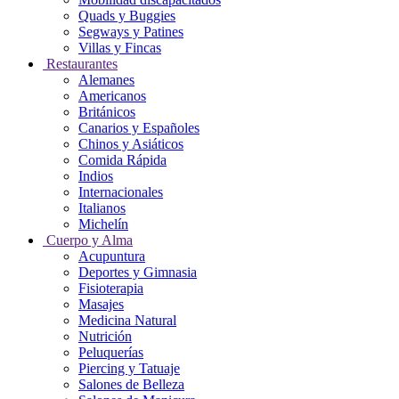
Quads y Buggies
Segways y Patines
Villas y Fincas
Restaurantes
Alemanes
Americanos
Británicos
Canarios y Españoles
Chinos y Asiáticos
Comida Rápida
Indios
Internacionales
Italianos
Michelín
Cuerpo y Alma
Acupuntura
Deportes y Gimnasia
Fisioterapia
Masajes
Medicina Natural
Nutrición
Peluquerías
Piercing y Tatuaje
Salones de Belleza