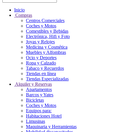
Inicio
Compras
Centros Comerciales
Coches y Motos
Comestibles y Bebidas
Electrónica, Hifi y Foto
Joyas y Relojes
Medicina y Cosmética
Muebles y Alfombras
Ocio y Deportes
Ropa y Calzado
Tabaco y Recuerdos
Tiendas en línea
Tiendas Especializadas
Alquiler y Reservas
Apartamentos
Barcos y Yates
Bicicletas
Coches y Motos
Equipos para:
Habitaciones Hotel
Limusinas
Maquinaria y Herramientas
Mobilidad discapacitados