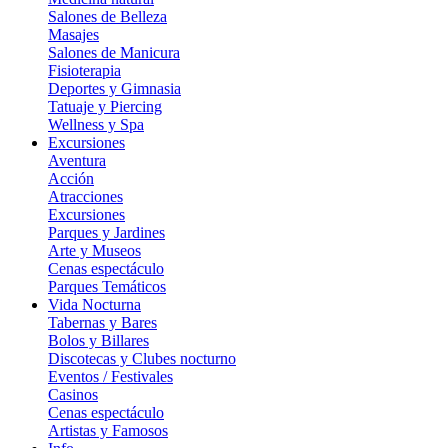
Salones de Belleza
Masajes
Salones de Manicura
Fisioterapia
Deportes y Gimnasia
Tatuaje y Piercing
Wellness y Spa
Excursiones
Aventura
Acción
Atracciones
Excursiones
Parques y Jardines
Arte y Museos
Cenas espectáculo
Parques Temáticos
Vida Nocturna
Tabernas y Bares
Bolos y Billares
Discotecas y Clubes nocturno
Eventos / Festivales
Casinos
Cenas espectáculo
Artistas y Famosos