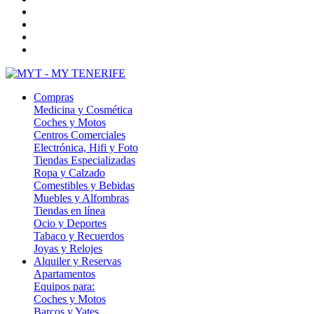
Compras
Medicina y Cosmética
Coches y Motos
Centros Comerciales
Electrónica, Hifi y Foto
Tiendas Especializadas
Ropa y Calzado
Comestibles y Bebidas
Muebles y Alfombras
Tiendas en línea
Ocio y Deportes
Tabaco y Recuerdos
Joyas y Relojes
Alquiler y Reservas
Apartamentos
Equipos para:
Coches y Motos
Barcos y Yates