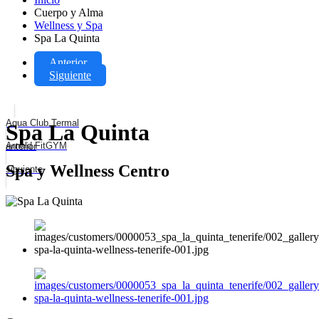
Cuerpo y Alma
Wellness y Spa
Spa La Quinta
Anterior
Siguiente
Aqua Club Termal
Spa La Quinta
Arnold FitGYM
anterior
Spa y Wellness Centro
siguiente