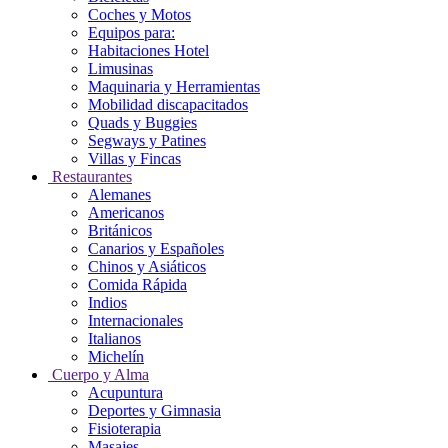
Coches y Motos
Equipos para:
Habitaciones Hotel
Limusinas
Maquinaria y Herramientas
Mobilidad discapacitados
Quads y Buggies
Segways y Patines
Villas y Fincas
Restaurantes
Alemanes
Americanos
Británicos
Canarios y Españoles
Chinos y Asiáticos
Comida Rápida
Indios
Internacionales
Italianos
Michelín
Cuerpo y Alma
Acupuntura
Deportes y Gimnasia
Fisioterapia
Masajes