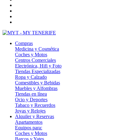
Compras
Medicina y Cosmética
Coches y Motos
Centros Comerciales
Electrónica, Hifi y Foto
Tiendas Especializadas
Ropa y Calzado
Comestibles y Bebidas
Muebles y Alfombras
Tiendas en línea
Ocio y Deportes
Tabaco y Recuerdos
Joyas y Relojes
Alquiler y Reservas
Apartamentos
Equipos para:
Coches y Motos
Barcos y Yates