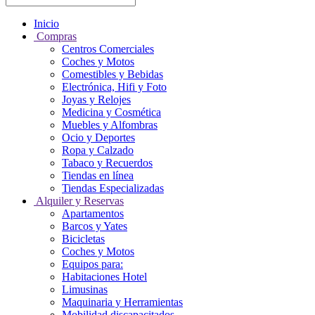
Inicio
Compras
Centros Comerciales
Coches y Motos
Comestibles y Bebidas
Electrónica, Hifi y Foto
Joyas y Relojes
Medicina y Cosmética
Muebles y Alfombras
Ocio y Deportes
Ropa y Calzado
Tabaco y Recuerdos
Tiendas en línea
Tiendas Especializadas
Alquiler y Reservas
Apartamentos
Barcos y Yates
Bicicletas
Coches y Motos
Equipos para:
Habitaciones Hotel
Limusinas
Maquinaria y Herramientas
Mobilidad discapacitados