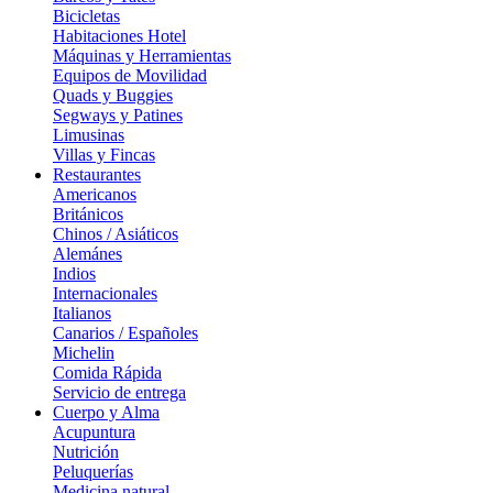
Bicicletas
Habitaciones Hotel
Máquinas y Herramientas
Equipos de Movilidad
Quads y Buggies
Segways y Patines
Limusinas
Villas y Fincas
Restaurantes
Americanos
Británicos
Chinos / Asiáticos
Alemánes
Indios
Internacionales
Italianos
Canarios / Españoles
Michelin
Comida Rápida
Servicio de entrega
Cuerpo y Alma
Acupuntura
Nutrición
Peluquerías
Medicina natural