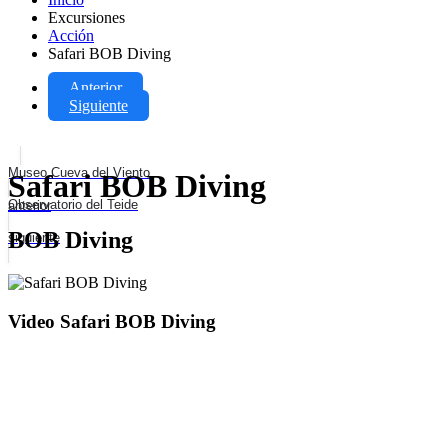
Excursiones
Acción
Safari BOB Diving
Anterior
Siguiente
Museo Cueva del Viento
Safari BOB Diving
Observatorio del Teide
anterior
BOB Diving
siguiente
Video Safari BOB Diving