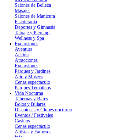
Salones de Belleza
Masajes
Salones de Manicura
Fisioterapia
Deportes y Gimnasia
Tatuaje y Piercing
Wellness y Spa
Excursiones
Aventura
Acción
Atracciones
Excursiones
Parques y Jardines
Arte y Museos
Cenas espectáculo
Parques Temáticos
Vida Nocturna
Tabernas y Bares
Bolos y Billares
Discotecas y Clubes nocturno
Eventos / Festivales
Casinos
Cenas espectáculo
Artistas y Famosos