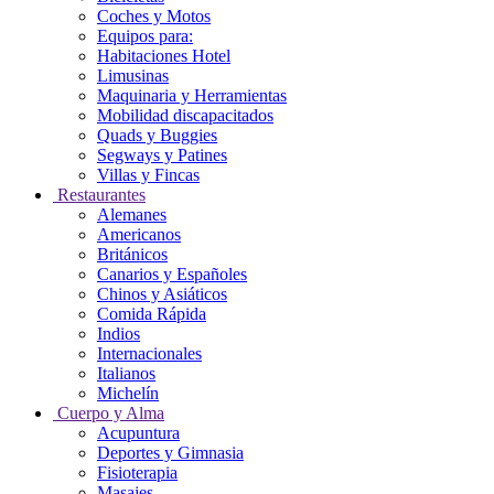
Coches y Motos
Equipos para:
Habitaciones Hotel
Limusinas
Maquinaria y Herramientas
Mobilidad discapacitados
Quads y Buggies
Segways y Patines
Villas y Fincas
Restaurantes
Alemanes
Americanos
Británicos
Canarios y Españoles
Chinos y Asiáticos
Comida Rápida
Indios
Internacionales
Italianos
Michelín
Cuerpo y Alma
Acupuntura
Deportes y Gimnasia
Fisioterapia
Masajes