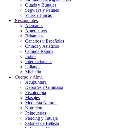
Quads y Buggies
Segways y Patines
Villas y Fincas
Restaurantes
Alemanes
Americanos
Británicos
Canarios y Españoles
Chinos y Asiáticos
Comida Rápida
Indios
Internacionales
Italianos
Michelín
Cuerpo y Alma
Acupuntura
Deportes y Gimnasia
Fisioterapia
Masajes
Medicina Natural
Nutrición
Peluquerías
Piercing y Tatuaje
Salones de Belleza