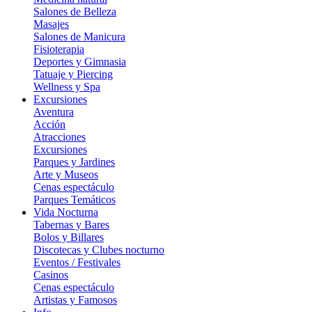
Salones de Belleza
Masajes
Salones de Manicura
Fisioterapia
Deportes y Gimnasia
Tatuaje y Piercing
Wellness y Spa
Excursiones
Aventura
Acción
Atracciones
Excursiones
Parques y Jardines
Arte y Museos
Cenas espectáculo
Parques Temáticos
Vida Nocturna
Tabernas y Bares
Bolos y Billares
Discotecas y Clubes nocturno
Eventos / Festivales
Casinos
Cenas espectáculo
Artistas y Famosos