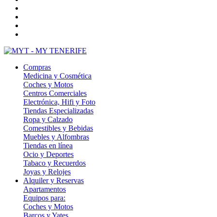
Compras
Medicina y Cosmética
Coches y Motos
Centros Comerciales
Electrónica, Hifi y Foto
Tiendas Especializadas
Ropa y Calzado
Comestibles y Bebidas
Muebles y Alfombras
Tiendas en línea
Ocio y Deportes
Tabaco y Recuerdos
Joyas y Relojes
Alquiler y Reservas
Apartamentos
Equipos para:
Coches y Motos
Barcos y Yates