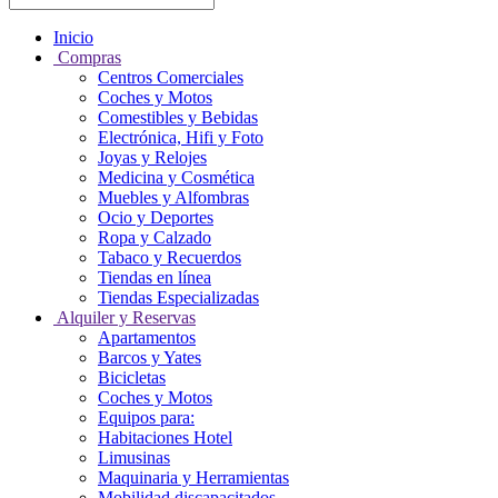
Inicio
Compras
Centros Comerciales
Coches y Motos
Comestibles y Bebidas
Electrónica, Hifi y Foto
Joyas y Relojes
Medicina y Cosmética
Muebles y Alfombras
Ocio y Deportes
Ropa y Calzado
Tabaco y Recuerdos
Tiendas en línea
Tiendas Especializadas
Alquiler y Reservas
Apartamentos
Barcos y Yates
Bicicletas
Coches y Motos
Equipos para:
Habitaciones Hotel
Limusinas
Maquinaria y Herramientas
Mobilidad discapacitados