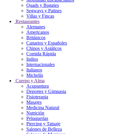
Quads y Buggies
Segways y Patines
Villas y Fincas
Restaurantes
Alemanes
Americanos
Británicos
Canarios y Españoles
Chinos y Asiáticos
Comida Rápida
Indios
Internacionales
Italianos
Michelín
Cuerpo y Alma
Acupuntura
Deportes y Gimnasia
Fisioterapia
Masajes
Medicina Natural
Nutrición
Peluquerías
Piercing y Tatuaje
Salones de Belleza