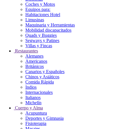
Coches y Motos
Equipos para:
Habitaciones Hotel
Limusinas
Maquinaria y Herramientas
Mobilidad discapacitados
Quads y Buggies
Segways y Patines
Villas y Fincas
Restaurantes
Alemanes
Americanos
Británicos
Canarios y Españoles
Chinos y Asiáticos
Comida Rápida
Indios
Internacionales
Italianos
Michelín
Cuerpo y Alma
Acupuntura
Deportes y Gimnasia
Fisioterapia
Masajes