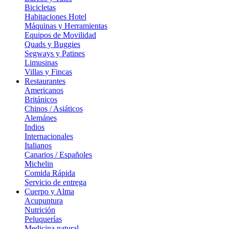
Bicicletas
Habitaciones Hotel
Máquinas y Herramientas
Equipos de Movilidad
Quads y Buggies
Segways y Patines
Limusinas
Villas y Fincas
Restaurantes
Americanos
Británicos
Chinos / Asiáticos
Alemánes
Indios
Internacionales
Italianos
Canarios / Españoles
Michelin
Comida Rápida
Servicio de entrega
Cuerpo y Alma
Acupuntura
Nutrición
Peluquerías
Medicina natural