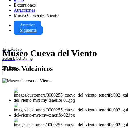
Excursiones
Atracciones
Museo Cueva del Viento
Anterior
Siguiente
Teno Activo
Museo Cueva del Viento
Safari BOB Diving
anterior
Tubos Volcánicos
siguiente