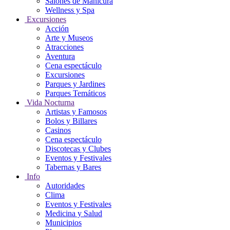
Salones de Manicura
Wellness y Spa
Excursiones
Acción
Arte y Museos
Atracciones
Aventura
Cena espectáculo
Excursiones
Parques y Jardines
Parques Temáticos
Vida Nocturna
Artistas y Famosos
Bolos y Billares
Casinos
Cena espectáculo
Discotecas y Clubes
Eventos y Festivales
Tabernas y Bares
Info
Autoridades
Clima
Eventos y Festivales
Medicina y Salud
Municipios