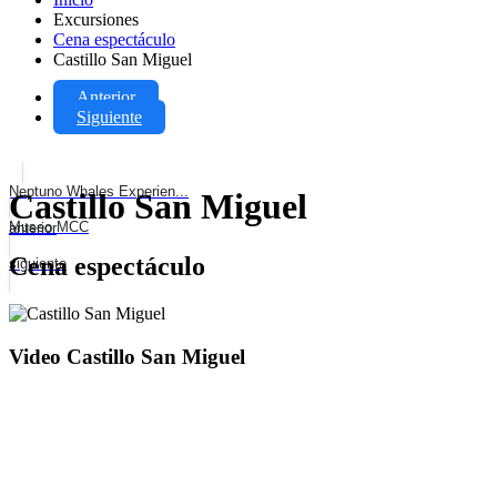
Excursiones
Cena espectáculo
Castillo San Miguel
Anterior
Siguiente
Neptuno Whales Experien...
Castillo San Miguel
Museo MCC
anterior
Cena espectáculo
siguiente
Video Castillo San Miguel