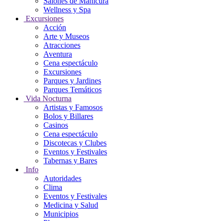
Salones de Manicura
Wellness y Spa
Excursiones
Acción
Arte y Museos
Atracciones
Aventura
Cena espectáculo
Excursiones
Parques y Jardines
Parques Temáticos
Vida Nocturna
Artistas y Famosos
Bolos y Billares
Casinos
Cena espectáculo
Discotecas y Clubes
Eventos y Festivales
Tabernas y Bares
Info
Autoridades
Clima
Eventos y Festivales
Medicina y Salud
Municipios