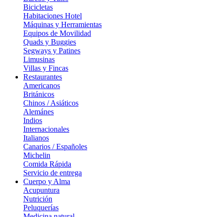
Bicicletas
Habitaciones Hotel
Máquinas y Herramientas
Equipos de Movilidad
Quads y Buggies
Segways y Patines
Limusinas
Villas y Fincas
Restaurantes
Americanos
Británicos
Chinos / Asiáticos
Alemánes
Indios
Internacionales
Italianos
Canarios / Españoles
Michelin
Comida Rápida
Servicio de entrega
Cuerpo y Alma
Acupuntura
Nutrición
Peluquerías
Medicina natural