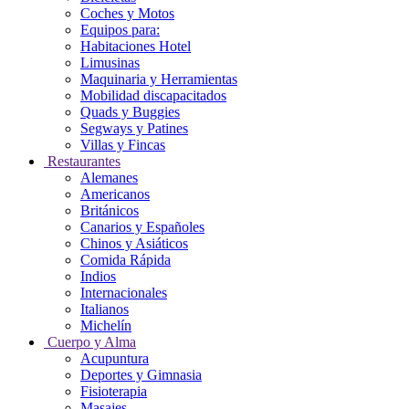
Coches y Motos
Equipos para:
Habitaciones Hotel
Limusinas
Maquinaria y Herramientas
Mobilidad discapacitados
Quads y Buggies
Segways y Patines
Villas y Fincas
Restaurantes
Alemanes
Americanos
Británicos
Canarios y Españoles
Chinos y Asiáticos
Comida Rápida
Indios
Internacionales
Italianos
Michelín
Cuerpo y Alma
Acupuntura
Deportes y Gimnasia
Fisioterapia
Masajes