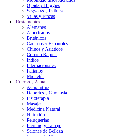
Quads y Buggies
Segways y Patines
Villas y Fincas
Restaurantes
Alemanes
Americanos
Británicos
Canarios y Españoles
Chinos y Asiáticos
Comida Rápida
Indios
Internacionales
Italianos
Michelín
Cuerpo y Alma
Acupuntura
Deportes y Gimnasia
Fisioterapia
Masajes
Medicina Natural
Nutrición
Peluquerías
Piercing y Tatuaje
Salones de Belleza