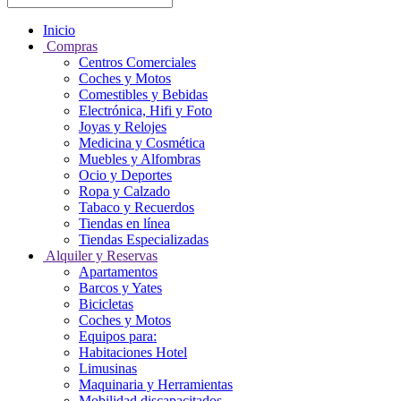
Inicio
Compras
Centros Comerciales
Coches y Motos
Comestibles y Bebidas
Electrónica, Hifi y Foto
Joyas y Relojes
Medicina y Cosmética
Muebles y Alfombras
Ocio y Deportes
Ropa y Calzado
Tabaco y Recuerdos
Tiendas en línea
Tiendas Especializadas
Alquiler y Reservas
Apartamentos
Barcos y Yates
Bicicletas
Coches y Motos
Equipos para:
Habitaciones Hotel
Limusinas
Maquinaria y Herramientas
Mobilidad discapacitados