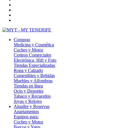
Compras
Medicina y Cosmética
Coches y Motos
Centros Comerciales
Electrónica, Hifi y Foto
Tiendas Especializadas
Ropa y Calzado
Comestibles y Bebidas
Muebles y Alfombras
Tiendas en línea
Ocio y Deportes
Tabaco y Recuerdos
Joyas y Relojes
Alquiler y Reservas
Apartamentos
Equipos para:
Coches y Motos
Barcos y Yates