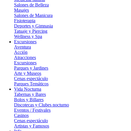
Salones de Belleza
Masajes
Salones de Manicura
Fisioterapia
Deportes y Gimnasia
Tatuaje y Piercing
Wellness y Spa
Excursiones
Aventura
Acción
Atracciones
Excursiones
Parques y Jardines
Arte y Museos
Cenas espectáculo
Parques Temáticos
Vida Nocturna
Tabernas y Bares
Bolos y Billares
Discotecas y Clubes nocturno
Eventos / Festivales
Casinos
Cenas espectáculo
Artistas y Famosos