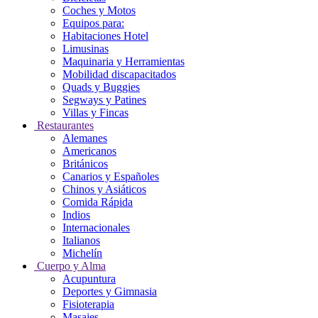
Coches y Motos
Equipos para:
Habitaciones Hotel
Limusinas
Maquinaria y Herramientas
Mobilidad discapacitados
Quads y Buggies
Segways y Patines
Villas y Fincas
Restaurantes
Alemanes
Americanos
Británicos
Canarios y Españoles
Chinos y Asiáticos
Comida Rápida
Indios
Internacionales
Italianos
Michelín
Cuerpo y Alma
Acupuntura
Deportes y Gimnasia
Fisioterapia
Masajes