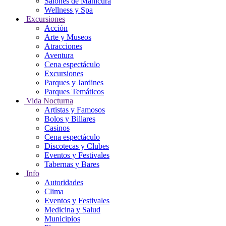
Salones de Manicura
Wellness y Spa
Excursiones
Acción
Arte y Museos
Atracciones
Aventura
Cena espectáculo
Excursiones
Parques y Jardines
Parques Temáticos
Vida Nocturna
Artistas y Famosos
Bolos y Billares
Casinos
Cena espectáculo
Discotecas y Clubes
Eventos y Festivales
Tabernas y Bares
Info
Autoridades
Clima
Eventos y Festivales
Medicina y Salud
Municipios