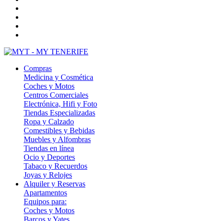
Compras
Medicina y Cosmética
Coches y Motos
Centros Comerciales
Electrónica, Hifi y Foto
Tiendas Especializadas
Ropa y Calzado
Comestibles y Bebidas
Muebles y Alfombras
Tiendas en línea
Ocio y Deportes
Tabaco y Recuerdos
Joyas y Relojes
Alquiler y Reservas
Apartamentos
Equipos para:
Coches y Motos
Barcos y Yates