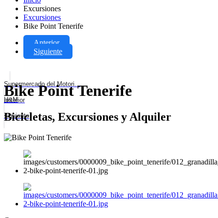
Excursiones
Excursiones
Bike Point Tenerife
Anterior
Siguiente
Supermercado del Motori...
Bike Point Tenerife
H&M
anterior
Bicicletas, Excursiones y Alquiler
siguiente