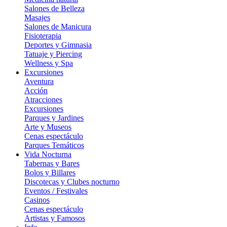
Salones de Belleza
Masajes
Salones de Manicura
Fisioterapia
Deportes y Gimnasia
Tatuaje y Piercing
Wellness y Spa
Excursiones
Aventura
Acción
Atracciones
Excursiones
Parques y Jardines
Arte y Museos
Cenas espectáculo
Parques Temáticos
Vida Nocturna
Tabernas y Bares
Bolos y Billares
Discotecas y Clubes nocturno
Eventos / Festivales
Casinos
Cenas espectáculo
Artistas y Famosos