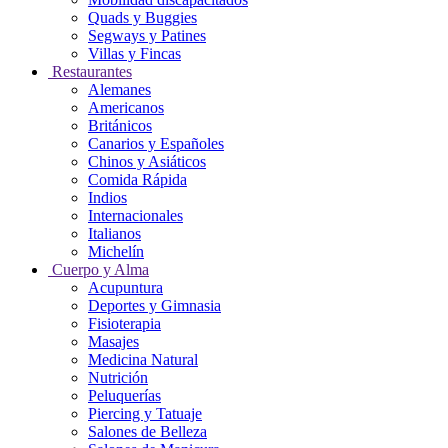
Quads y Buggies
Segways y Patines
Villas y Fincas
Restaurantes
Alemanes
Americanos
Británicos
Canarios y Españoles
Chinos y Asiáticos
Comida Rápida
Indios
Internacionales
Italianos
Michelín
Cuerpo y Alma
Acupuntura
Deportes y Gimnasia
Fisioterapia
Masajes
Medicina Natural
Nutrición
Peluquerías
Piercing y Tatuaje
Salones de Belleza