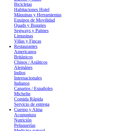
Bicicletas
Habitaciones Hotel
Máquinas y Herramientas
Equipos de Movilidad
Quads y Buggies
Segways y Patines
Limusinas
Villas y Fincas
Restaurantes
Americanos
Británicos
Chinos / Asiáticos
Alemánes
Indios
Internacionales
Italianos
Canarios / Españoles
Michelin
Comida Rápida
Servicio de entrega
Cuerpo y Alma
Acupuntura
Nutrición
Peluquerías
Medicina natural