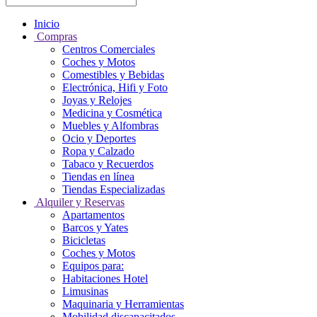
Inicio
Compras
Centros Comerciales
Coches y Motos
Comestibles y Bebidas
Electrónica, Hifi y Foto
Joyas y Relojes
Medicina y Cosmética
Muebles y Alfombras
Ocio y Deportes
Ropa y Calzado
Tabaco y Recuerdos
Tiendas en línea
Tiendas Especializadas
Alquiler y Reservas
Apartamentos
Barcos y Yates
Bicicletas
Coches y Motos
Equipos para:
Habitaciones Hotel
Limusinas
Maquinaria y Herramientas
Mobilidad discapacitados