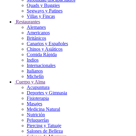
Quads y Buggies
Segways y Patines
Villas y Fincas
Restaurantes
Alemanes
Americanos
Británicos
Canarios y Españoles
Chinos y Asiáticos
Comida Rápida
Indios
Internacionales
Italianos
Michelín
Cuerpo y Alma
Acupuntura
Deportes y Gimnasia
Fisioterapia
Masajes
Medicina Natural
Nutrición
Peluquerías
Piercing y Tatuaje
Salones de Belleza