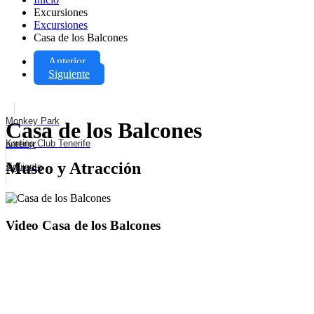
Excursiones
Excursiones
Casa de los Balcones
Anterior
Siguiente
Monkey Park
Casa de los Balcones
Karting Club Tenerife
anterior
Museo y Atracción
siguiente
Video Casa de los Balcones