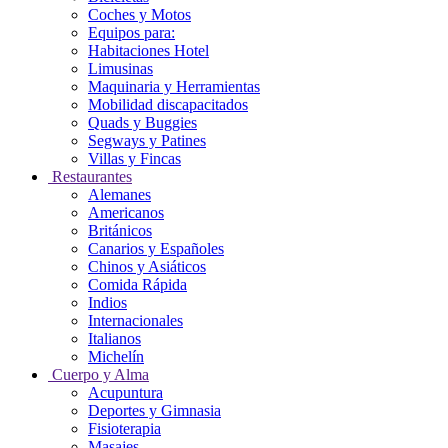
Coches y Motos
Equipos para:
Habitaciones Hotel
Limusinas
Maquinaria y Herramientas
Mobilidad discapacitados
Quads y Buggies
Segways y Patines
Villas y Fincas
Restaurantes
Alemanes
Americanos
Británicos
Canarios y Españoles
Chinos y Asiáticos
Comida Rápida
Indios
Internacionales
Italianos
Michelín
Cuerpo y Alma
Acupuntura
Deportes y Gimnasia
Fisioterapia
Masajes