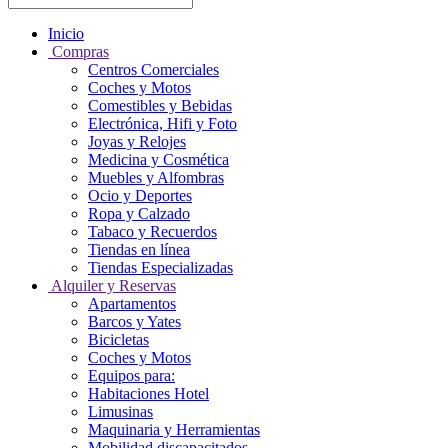
Inicio
Compras
Centros Comerciales
Coches y Motos
Comestibles y Bebidas
Electrónica, Hifi y Foto
Joyas y Relojes
Medicina y Cosmética
Muebles y Alfombras
Ocio y Deportes
Ropa y Calzado
Tabaco y Recuerdos
Tiendas en línea
Tiendas Especializadas
Alquiler y Reservas
Apartamentos
Barcos y Yates
Bicicletas
Coches y Motos
Equipos para:
Habitaciones Hotel
Limusinas
Maquinaria y Herramientas
Mobilidad discapacitados