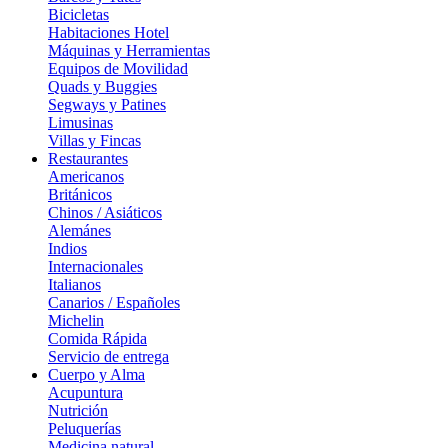
Bicicletas
Habitaciones Hotel
Máquinas y Herramientas
Equipos de Movilidad
Quads y Buggies
Segways y Patines
Limusinas
Villas y Fincas
Restaurantes
Americanos
Británicos
Chinos / Asiáticos
Alemánes
Indios
Internacionales
Italianos
Canarios / Españoles
Michelin
Comida Rápida
Servicio de entrega
Cuerpo y Alma
Acupuntura
Nutrición
Peluquerías
Medicina natural