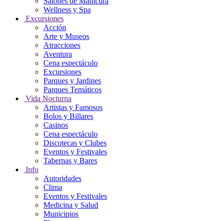
Salones de Manicura
Wellness y Spa
Excursiones
Acción
Arte y Museos
Atracciones
Aventura
Cena espectáculo
Excursiones
Parques y Jardines
Parques Temáticos
Vida Nocturna
Artistas y Famosos
Bolos y Billares
Casinos
Cena espectáculo
Discotecas y Clubes
Eventos y Festivales
Tabernas y Bares
Info
Autoridades
Clima
Eventos y Festivales
Medicina y Salud
Municipios