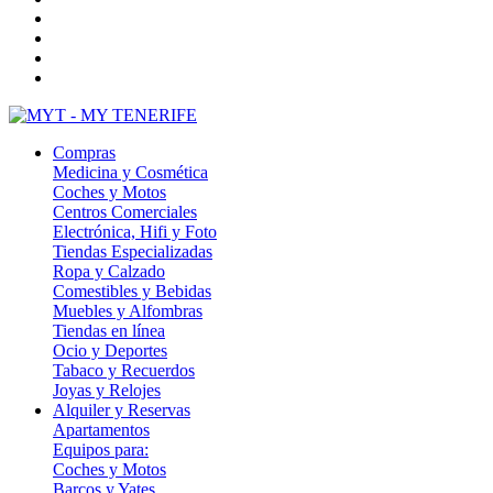
Compras
Medicina y Cosmética
Coches y Motos
Centros Comerciales
Electrónica, Hifi y Foto
Tiendas Especializadas
Ropa y Calzado
Comestibles y Bebidas
Muebles y Alfombras
Tiendas en línea
Ocio y Deportes
Tabaco y Recuerdos
Joyas y Relojes
Alquiler y Reservas
Apartamentos
Equipos para:
Coches y Motos
Barcos y Yates