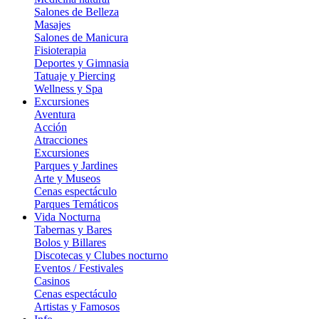
Salones de Belleza
Masajes
Salones de Manicura
Fisioterapia
Deportes y Gimnasia
Tatuaje y Piercing
Wellness y Spa
Excursiones
Aventura
Acción
Atracciones
Excursiones
Parques y Jardines
Arte y Museos
Cenas espectáculo
Parques Temáticos
Vida Nocturna
Tabernas y Bares
Bolos y Billares
Discotecas y Clubes nocturno
Eventos / Festivales
Casinos
Cenas espectáculo
Artistas y Famosos