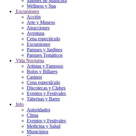
Salones de Manicura
Wellness y Spa
Excursiones
Acción
Arte y Museos
Atracciones
Aventura
Cena espectáculo
Excursiones
Parques y Jardines
Parques Temáticos
Vida Nocturna
Artistas y Famosos
Bolos y Billares
Casinos
Cena espectáculo
Discotecas y Clubes
Eventos y Festivales
Tabernas y Bares
Info
Autoridades
Clima
Eventos y Festivales
Medicina y Salud
Municipios