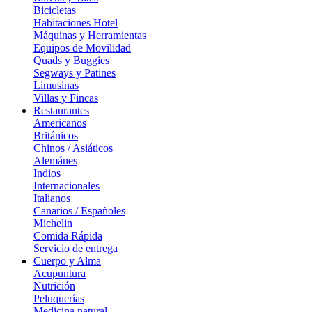
Bicicletas
Habitaciones Hotel
Máquinas y Herramientas
Equipos de Movilidad
Quads y Buggies
Segways y Patines
Limusinas
Villas y Fincas
Restaurantes
Americanos
Británicos
Chinos / Asiáticos
Alemánes
Indios
Internacionales
Italianos
Canarios / Españoles
Michelin
Comida Rápida
Servicio de entrega
Cuerpo y Alma
Acupuntura
Nutrición
Peluquerías
Medicina natural