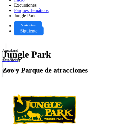
Excursiones
Parques Temáticos
Jungle Park
Anterior
Siguiente
Aqualand
Jungle Park
GooDiving
anterior
Zoo y Parque de atracciones
siguiente