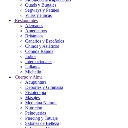
Quads y Buggies
Segways y Patines
Villas y Fincas
Restaurantes
Alemanes
Americanos
Británicos
Canarios y Españoles
Chinos y Asiáticos
Comida Rápida
Indios
Internacionales
Italianos
Michelín
Cuerpo y Alma
Acupuntura
Deportes y Gimnasia
Fisioterapia
Masajes
Medicina Natural
Nutrición
Peluquerías
Piercing y Tatuaje
Salones de Belleza