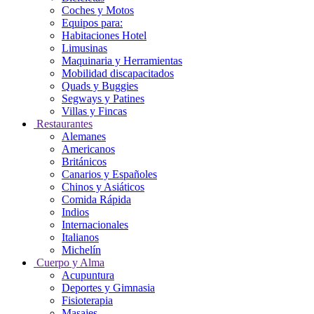
Coches y Motos
Equipos para:
Habitaciones Hotel
Limusinas
Maquinaria y Herramientas
Mobilidad discapacitados
Quads y Buggies
Segways y Patines
Villas y Fincas
Restaurantes
Alemanes
Americanos
Británicos
Canarios y Españoles
Chinos y Asiáticos
Comida Rápida
Indios
Internacionales
Italianos
Michelín
Cuerpo y Alma
Acupuntura
Deportes y Gimnasia
Fisioterapia
Masajes