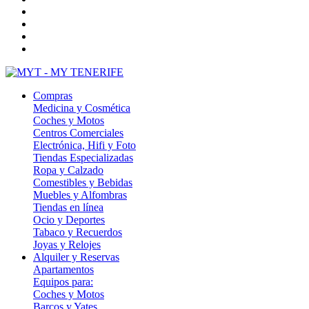
Compras
Medicina y Cosmética
Coches y Motos
Centros Comerciales
Electrónica, Hifi y Foto
Tiendas Especializadas
Ropa y Calzado
Comestibles y Bebidas
Muebles y Alfombras
Tiendas en línea
Ocio y Deportes
Tabaco y Recuerdos
Joyas y Relojes
Alquiler y Reservas
Apartamentos
Equipos para:
Coches y Motos
Barcos y Yates