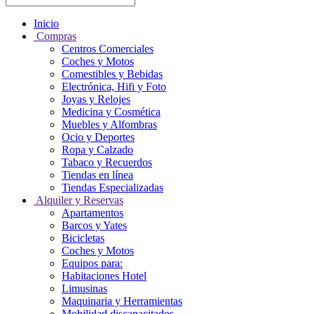
Inicio
Compras
Centros Comerciales
Coches y Motos
Comestibles y Bebidas
Electrónica, Hifi y Foto
Joyas y Relojes
Medicina y Cosmética
Muebles y Alfombras
Ocio y Deportes
Ropa y Calzado
Tabaco y Recuerdos
Tiendas en línea
Tiendas Especializadas
Alquiler y Reservas
Apartamentos
Barcos y Yates
Bicicletas
Coches y Motos
Equipos para:
Habitaciones Hotel
Limusinas
Maquinaria y Herramientas
Mobilidad discapacitados