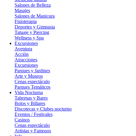
Salones de Belleza
Masajes
Salones de Manicura
Fisioterapia
Deportes y Gimnasia
Tatuaje y Piercing
Wellness y Spa
Excursiones
Aventura
Acción
Atracciones
Excursiones
Parques y Jardines
Arte y Museos
Cenas espectáculo
Parques Temáticos
Vida Nocturna
Tabernas y Bares
Bolos y Billares
Discotecas y Clubes nocturno
Eventos / Festivales
Casinos
Cenas espectáculo
Artistas y Famosos