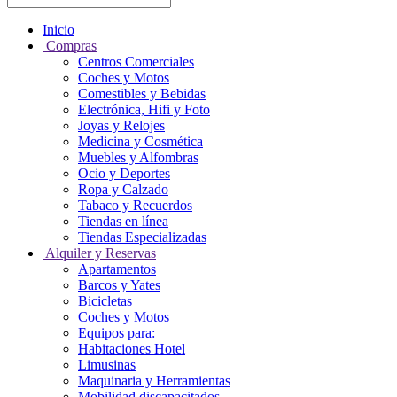
Inicio
Compras
Centros Comerciales
Coches y Motos
Comestibles y Bebidas
Electrónica, Hifi y Foto
Joyas y Relojes
Medicina y Cosmética
Muebles y Alfombras
Ocio y Deportes
Ropa y Calzado
Tabaco y Recuerdos
Tiendas en línea
Tiendas Especializadas
Alquiler y Reservas
Apartamentos
Barcos y Yates
Bicicletas
Coches y Motos
Equipos para:
Habitaciones Hotel
Limusinas
Maquinaria y Herramientas
Mobilidad discapacitados