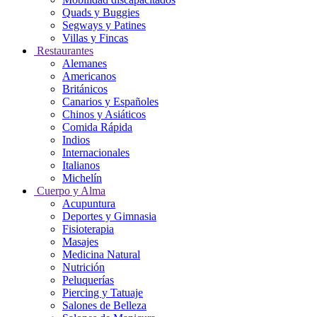
Quads y Buggies
Segways y Patines
Villas y Fincas
Restaurantes
Alemanes
Americanos
Británicos
Canarios y Españoles
Chinos y Asiáticos
Comida Rápida
Indios
Internacionales
Italianos
Michelín
Cuerpo y Alma
Acupuntura
Deportes y Gimnasia
Fisioterapia
Masajes
Medicina Natural
Nutrición
Peluquerías
Piercing y Tatuaje
Salones de Belleza