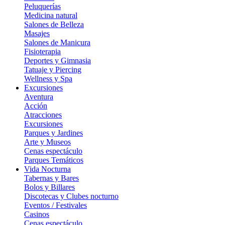
Peluquerías
Medicina natural
Salones de Belleza
Masajes
Salones de Manicura
Fisioterapia
Deportes y Gimnasia
Tatuaje y Piercing
Wellness y Spa
Excursiones
Aventura
Acción
Atracciones
Excursiones
Parques y Jardines
Arte y Museos
Cenas espectáculo
Parques Temáticos
Vida Nocturna
Tabernas y Bares
Bolos y Billares
Discotecas y Clubes nocturno
Eventos / Festivales
Casinos
Cenas espectáculo