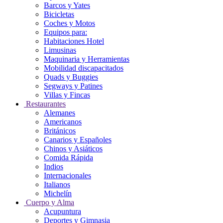
Barcos y Yates
Bicicletas
Coches y Motos
Equipos para:
Habitaciones Hotel
Limusinas
Maquinaria y Herramientas
Mobilidad discapacitados
Quads y Buggies
Segways y Patines
Villas y Fincas
Restaurantes
Alemanes
Americanos
Británicos
Canarios y Españoles
Chinos y Asiáticos
Comida Rápida
Indios
Internacionales
Italianos
Michelín
Cuerpo y Alma
Acupuntura
Deportes y Gimnasia