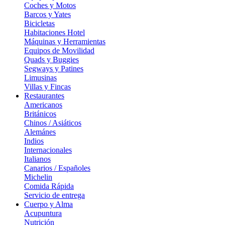
Coches y Motos
Barcos y Yates
Bicicletas
Habitaciones Hotel
Máquinas y Herramientas
Equipos de Movilidad
Quads y Buggies
Segways y Patines
Limusinas
Villas y Fincas
Restaurantes
Americanos
Británicos
Chinos / Asiáticos
Alemánes
Indios
Internacionales
Italianos
Canarios / Españoles
Michelin
Comida Rápida
Servicio de entrega
Cuerpo y Alma
Acupuntura
Nutrición