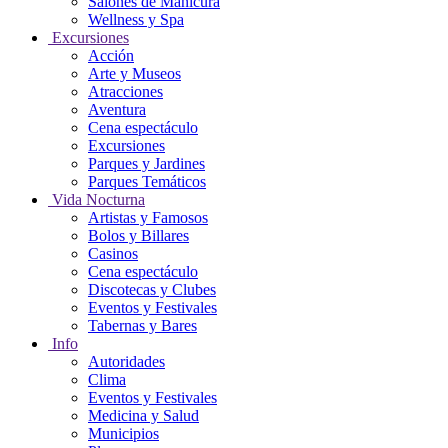
Salones de Manicura
Wellness y Spa
Excursiones
Acción
Arte y Museos
Atracciones
Aventura
Cena espectáculo
Excursiones
Parques y Jardines
Parques Temáticos
Vida Nocturna
Artistas y Famosos
Bolos y Billares
Casinos
Cena espectáculo
Discotecas y Clubes
Eventos y Festivales
Tabernas y Bares
Info
Autoridades
Clima
Eventos y Festivales
Medicina y Salud
Municipios