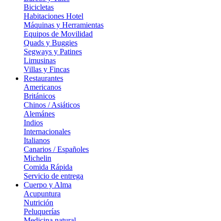
Bicicletas
Habitaciones Hotel
Máquinas y Herramientas
Equipos de Movilidad
Quads y Buggies
Segways y Patines
Limusinas
Villas y Fincas
Restaurantes
Americanos
Británicos
Chinos / Asiáticos
Alemánes
Indios
Internacionales
Italianos
Canarios / Españoles
Michelin
Comida Rápida
Servicio de entrega
Cuerpo y Alma
Acupuntura
Nutrición
Peluquerías
Medicina natural