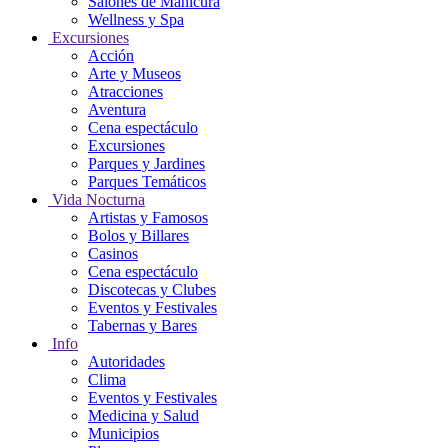
Salones de Manicura
Wellness y Spa
Excursiones
Acción
Arte y Museos
Atracciones
Aventura
Cena espectáculo
Excursiones
Parques y Jardines
Parques Temáticos
Vida Nocturna
Artistas y Famosos
Bolos y Billares
Casinos
Cena espectáculo
Discotecas y Clubes
Eventos y Festivales
Tabernas y Bares
Info
Autoridades
Clima
Eventos y Festivales
Medicina y Salud
Municipios