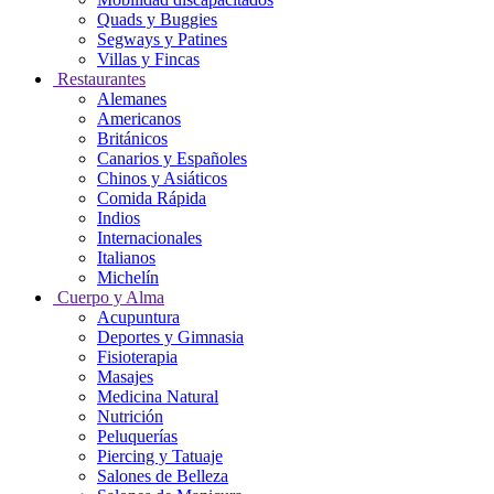
Quads y Buggies
Segways y Patines
Villas y Fincas
Restaurantes
Alemanes
Americanos
Británicos
Canarios y Españoles
Chinos y Asiáticos
Comida Rápida
Indios
Internacionales
Italianos
Michelín
Cuerpo y Alma
Acupuntura
Deportes y Gimnasia
Fisioterapia
Masajes
Medicina Natural
Nutrición
Peluquerías
Piercing y Tatuaje
Salones de Belleza