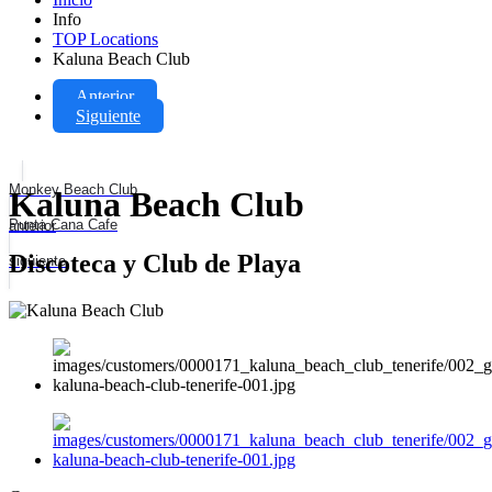
Info
TOP Locations
Kaluna Beach Club
Anterior
Siguiente
Monkey Beach Club
Kaluna Beach Club
Punta Cana Cafe
anterior
Discoteca y Club de Playa
siguiente