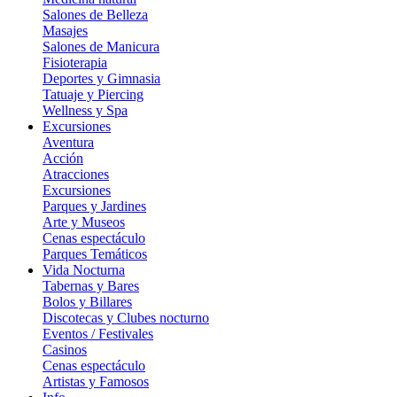
Salones de Belleza
Masajes
Salones de Manicura
Fisioterapia
Deportes y Gimnasia
Tatuaje y Piercing
Wellness y Spa
Excursiones
Aventura
Acción
Atracciones
Excursiones
Parques y Jardines
Arte y Museos
Cenas espectáculo
Parques Temáticos
Vida Nocturna
Tabernas y Bares
Bolos y Billares
Discotecas y Clubes nocturno
Eventos / Festivales
Casinos
Cenas espectáculo
Artistas y Famosos