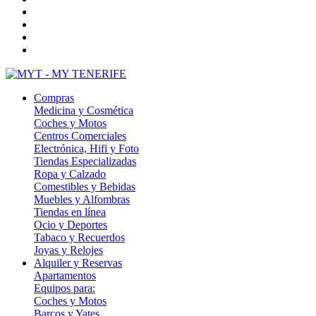
Compras
Medicina y Cosmética
Coches y Motos
Centros Comerciales
Electrónica, Hifi y Foto
Tiendas Especializadas
Ropa y Calzado
Comestibles y Bebidas
Muebles y Alfombras
Tiendas en línea
Ocio y Deportes
Tabaco y Recuerdos
Joyas y Relojes
Alquiler y Reservas
Apartamentos
Equipos para:
Coches y Motos
Barcos y Yates