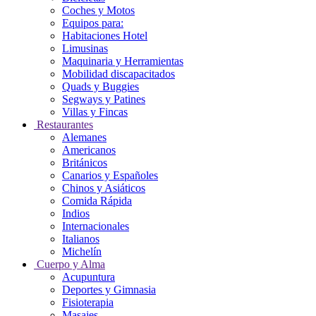
Coches y Motos
Equipos para:
Habitaciones Hotel
Limusinas
Maquinaria y Herramientas
Mobilidad discapacitados
Quads y Buggies
Segways y Patines
Villas y Fincas
Restaurantes
Alemanes
Americanos
Británicos
Canarios y Españoles
Chinos y Asiáticos
Comida Rápida
Indios
Internacionales
Italianos
Michelín
Cuerpo y Alma
Acupuntura
Deportes y Gimnasia
Fisioterapia
Masajes