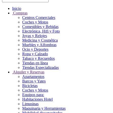
Inicio
Compras
Centros Comerciales
Coches y Motos
Comestibles y Bebidas
Electrónica, Hifi y Foto
Joyas y Relojes
Medicina y Cosmética
Muebles y Alfombras
Ocio y Deportes
Ropa y Calzado
Tabaco y Recuerdos
Tiendas en línea
Tiendas Especializadas
Alquiler y Reservas
Apartamentos
Barcos y Yates
Bicicletas
Coches y Motos
Equipos para:
Habitaciones Hotel
Limusinas
Maquinaria y Herramientas
Mobilidad discapacitados