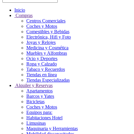
Inicio
Compras
Centros Comerciales
Coches y Motos
Comestibles y Bebidas
Electrónica, Hifi y Foto
Joyas y Relojes
Medicina y Cosmética
Muebles y Alfombras
Ocio y Deportes
Ropa y Calzado
Tabaco y Recuerdos
Tiendas en línea
Tiendas Especializadas
Alquiler y Reservas
Apartamentos
Barcos y Yates
Bicicletas
Coches y Motos
Equipos para:
Habitaciones Hotel
Limusinas
Maquinaria y Herramientas
Mobilidad discapacitados