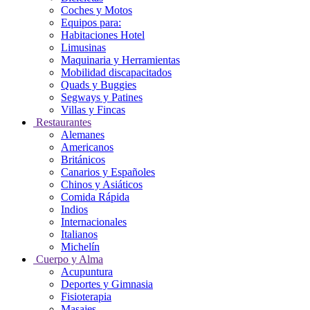
Coches y Motos
Equipos para:
Habitaciones Hotel
Limusinas
Maquinaria y Herramientas
Mobilidad discapacitados
Quads y Buggies
Segways y Patines
Villas y Fincas
Restaurantes
Alemanes
Americanos
Británicos
Canarios y Españoles
Chinos y Asiáticos
Comida Rápida
Indios
Internacionales
Italianos
Michelín
Cuerpo y Alma
Acupuntura
Deportes y Gimnasia
Fisioterapia
Masajes