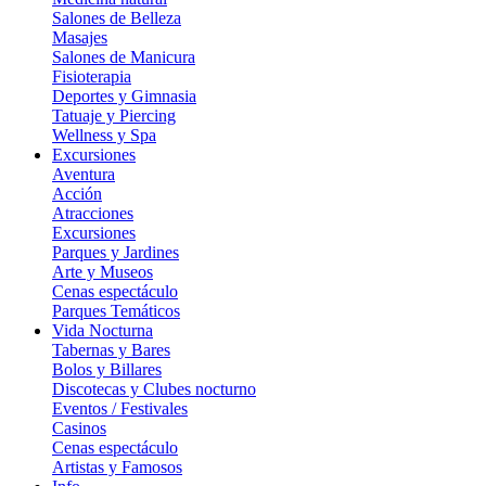
Salones de Belleza
Masajes
Salones de Manicura
Fisioterapia
Deportes y Gimnasia
Tatuaje y Piercing
Wellness y Spa
Excursiones
Aventura
Acción
Atracciones
Excursiones
Parques y Jardines
Arte y Museos
Cenas espectáculo
Parques Temáticos
Vida Nocturna
Tabernas y Bares
Bolos y Billares
Discotecas y Clubes nocturno
Eventos / Festivales
Casinos
Cenas espectáculo
Artistas y Famosos