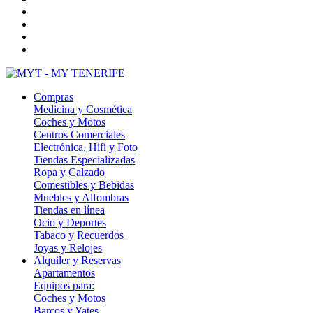
Compras
Medicina y Cosmética
Coches y Motos
Centros Comerciales
Electrónica, Hifi y Foto
Tiendas Especializadas
Ropa y Calzado
Comestibles y Bebidas
Muebles y Alfombras
Tiendas en línea
Ocio y Deportes
Tabaco y Recuerdos
Joyas y Relojes
Alquiler y Reservas
Apartamentos
Equipos para:
Coches y Motos
Barcos y Yates