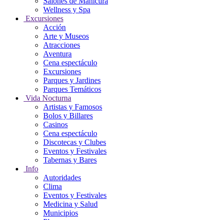
Salones de Manicura
Wellness y Spa
Excursiones
Acción
Arte y Museos
Atracciones
Aventura
Cena espectáculo
Excursiones
Parques y Jardines
Parques Temáticos
Vida Nocturna
Artistas y Famosos
Bolos y Billares
Casinos
Cena espectáculo
Discotecas y Clubes
Eventos y Festivales
Tabernas y Bares
Info
Autoridades
Clima
Eventos y Festivales
Medicina y Salud
Municipios