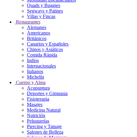
Quads y Buggies
Segways y Patines
Villas y Fincas
Restaurantes
Alemanes
Americanos
Británicos
Canarios y Españoles
Chinos y Asiáticos
Comida Rápida
Indios
Internacionales
Italianos
Michelín
Cuerpo y Alma
Acupuntura
Deportes y Gimnasia
Fisioterapia
Masajes
Medicina Natural
Nutrición
Peluquerías
Piercing y Tatuaje
Salones de Belleza