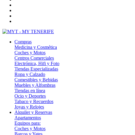
Compras
Medicina y Cosmética
Coches y Motos
Centros Comerciales
Electrónica, Hifi y Foto
Tiendas Especializadas
Ropa y Calzado
Comestibles y Bebidas
Muebles y Alfombras
Tiendas en línea
Ocio y Deportes
Tabaco y Recuerdos
Joyas y Relojes
Alquiler y Reservas
Apartamentos
Equipos para:
Coches y Motos
Barcos y Yates