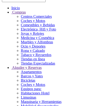
Inicio
Compras
Centros Comerciales
Coches y Motos
Comestibles y Bebidas
Electrónica, Hifi y Foto
Joyas y Relojes
Medicina y Cosmética
Muebles y Alfombras
Ocio y Deportes
Ropa y Calzado
Tabaco y Recuerdos
Tiendas en línea
Tiendas Especializadas
Alquiler y Reservas
Apartamentos
Barcos y Yates
Bicicletas
Coches y Motos
Equipos para:
Habitaciones Hotel
Limusinas
Maquinaria y Herramientas
Mobilidad discapacitados