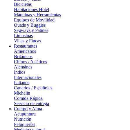
Bicicletas
Habitaciones Hotel
Máquinas y Herramientas
Equipos de Movilidad
Quads y Buggies
Segways y Patines
Limusinas
Villas y Fincas
Restaurantes
Americanos
Británicos
Chinos / Asiáticos
Alemánes
Indios
Internacionales
Italianos
Canarios / Españoles
Michelin
Comida Rápida
Servicio de entrega
Cuerpo y Alma
Acupuntura
Nutrición
Peluquerías
Medicina natural