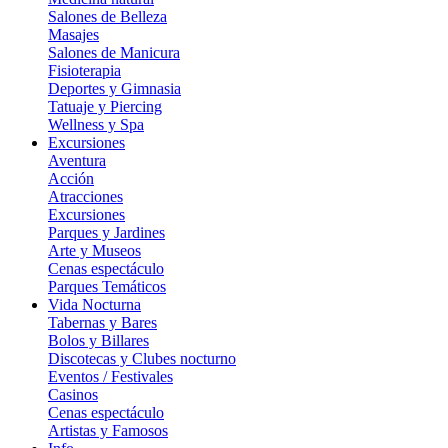
Salones de Belleza
Masajes
Salones de Manicura
Fisioterapia
Deportes y Gimnasia
Tatuaje y Piercing
Wellness y Spa
Excursiones
Aventura
Acción
Atracciones
Excursiones
Parques y Jardines
Arte y Museos
Cenas espectáculo
Parques Temáticos
Vida Nocturna
Tabernas y Bares
Bolos y Billares
Discotecas y Clubes nocturno
Eventos / Festivales
Casinos
Cenas espectáculo
Artistas y Famosos