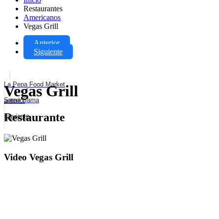
Restaurantes
Americanos
Vegas Grill
Anterior
Siguiente
La Pepa Food Market
Vegas Grill
Sama Sama
anterior
Restaurante
siguiente
Video Vegas Grill