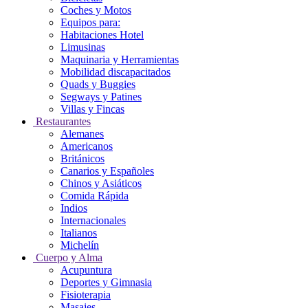
Coches y Motos
Equipos para:
Habitaciones Hotel
Limusinas
Maquinaria y Herramientas
Mobilidad discapacitados
Quads y Buggies
Segways y Patines
Villas y Fincas
Restaurantes
Alemanes
Americanos
Británicos
Canarios y Españoles
Chinos y Asiáticos
Comida Rápida
Indios
Internacionales
Italianos
Michelín
Cuerpo y Alma
Acupuntura
Deportes y Gimnasia
Fisioterapia
Masajes