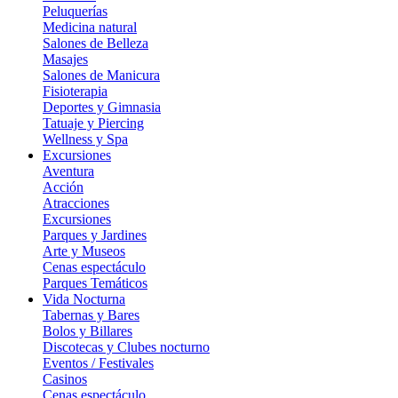
Peluquerías
Medicina natural
Salones de Belleza
Masajes
Salones de Manicura
Fisioterapia
Deportes y Gimnasia
Tatuaje y Piercing
Wellness y Spa
Excursiones
Aventura
Acción
Atracciones
Excursiones
Parques y Jardines
Arte y Museos
Cenas espectáculo
Parques Temáticos
Vida Nocturna
Tabernas y Bares
Bolos y Billares
Discotecas y Clubes nocturno
Eventos / Festivales
Casinos
Cenas espectáculo