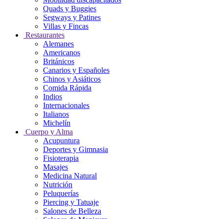
Quads y Buggies
Segways y Patines
Villas y Fincas
Restaurantes
Alemanes
Americanos
Británicos
Canarios y Españoles
Chinos y Asiáticos
Comida Rápida
Indios
Internacionales
Italianos
Michelín
Cuerpo y Alma
Acupuntura
Deportes y Gimnasia
Fisioterapia
Masajes
Medicina Natural
Nutrición
Peluquerías
Piercing y Tatuaje
Salones de Belleza