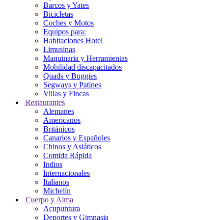
Barcos y Yates
Bicicletas
Coches y Motos
Equipos para:
Habitaciones Hotel
Limusinas
Maquinaria y Herramientas
Mobilidad discapacitados
Quads y Buggies
Segways y Patines
Villas y Fincas
Restaurantes
Alemanes
Americanos
Británicos
Canarios y Españoles
Chinos y Asiáticos
Comida Rápida
Indios
Internacionales
Italianos
Michelín
Cuerpo y Alma
Acupuntura
Deportes y Gimnasia