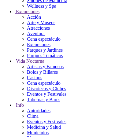
Salones de Manicura
Wellness y Spa
Excursiones
Acción
Arte y Museos
Atracciones
Aventura
Cena espectáculo
Excursiones
Parques y Jardines
Parques Temáticos
Vida Nocturna
Artistas y Famosos
Bolos y Billares
Casinos
Cena espectáculo
Discotecas y Clubes
Eventos y Festivales
Tabernas y Bares
Info
Autoridades
Clima
Eventos y Festivales
Medicina y Salud
Municipios