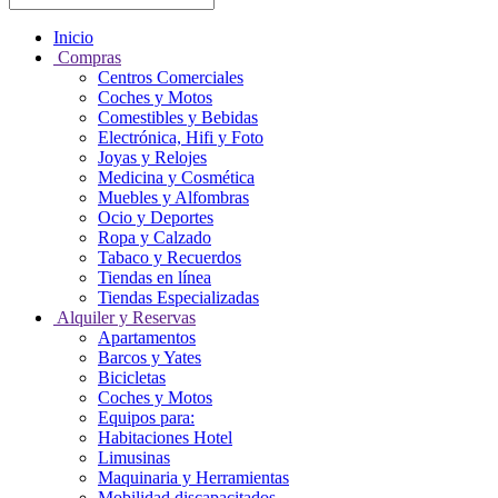
Inicio
Compras
Centros Comerciales
Coches y Motos
Comestibles y Bebidas
Electrónica, Hifi y Foto
Joyas y Relojes
Medicina y Cosmética
Muebles y Alfombras
Ocio y Deportes
Ropa y Calzado
Tabaco y Recuerdos
Tiendas en línea
Tiendas Especializadas
Alquiler y Reservas
Apartamentos
Barcos y Yates
Bicicletas
Coches y Motos
Equipos para:
Habitaciones Hotel
Limusinas
Maquinaria y Herramientas
Mobilidad discapacitados