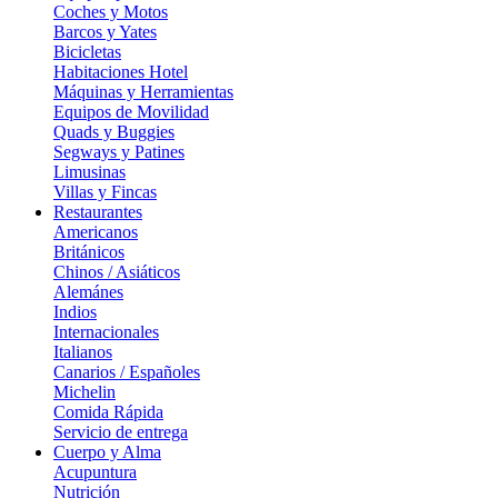
Coches y Motos
Barcos y Yates
Bicicletas
Habitaciones Hotel
Máquinas y Herramientas
Equipos de Movilidad
Quads y Buggies
Segways y Patines
Limusinas
Villas y Fincas
Restaurantes
Americanos
Británicos
Chinos / Asiáticos
Alemánes
Indios
Internacionales
Italianos
Canarios / Españoles
Michelin
Comida Rápida
Servicio de entrega
Cuerpo y Alma
Acupuntura
Nutrición