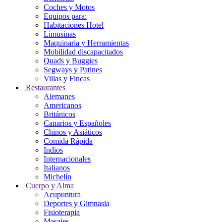
Coches y Motos
Equipos para:
Habitaciones Hotel
Limusinas
Maquinaria y Herramientas
Mobilidad discapacitados
Quads y Buggies
Segways y Patines
Villas y Fincas
Restaurantes
Alemanes
Americanos
Británicos
Canarios y Españoles
Chinos y Asiáticos
Comida Rápida
Indios
Internacionales
Italianos
Michelín
Cuerpo y Alma
Acupuntura
Deportes y Gimnasia
Fisioterapia
Masajes