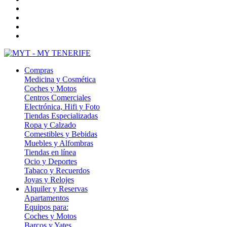
Compras
Medicina y Cosmética
Coches y Motos
Centros Comerciales
Electrónica, Hifi y Foto
Tiendas Especializadas
Ropa y Calzado
Comestibles y Bebidas
Muebles y Alfombras
Tiendas en línea
Ocio y Deportes
Tabaco y Recuerdos
Joyas y Relojes
Alquiler y Reservas
Apartamentos
Equipos para:
Coches y Motos
Barcos y Yates