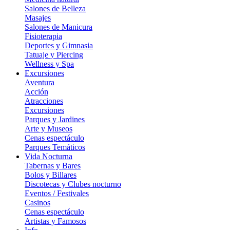
Salones de Belleza
Masajes
Salones de Manicura
Fisioterapia
Deportes y Gimnasia
Tatuaje y Piercing
Wellness y Spa
Excursiones
Aventura
Acción
Atracciones
Excursiones
Parques y Jardines
Arte y Museos
Cenas espectáculo
Parques Temáticos
Vida Nocturna
Tabernas y Bares
Bolos y Billares
Discotecas y Clubes nocturno
Eventos / Festivales
Casinos
Cenas espectáculo
Artistas y Famosos