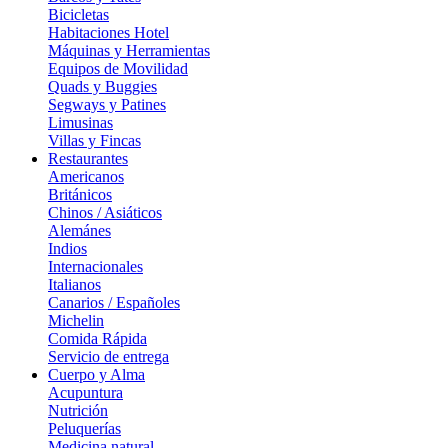
Bicicletas
Habitaciones Hotel
Máquinas y Herramientas
Equipos de Movilidad
Quads y Buggies
Segways y Patines
Limusinas
Villas y Fincas
Restaurantes
Americanos
Británicos
Chinos / Asiáticos
Alemánes
Indios
Internacionales
Italianos
Canarios / Españoles
Michelin
Comida Rápida
Servicio de entrega
Cuerpo y Alma
Acupuntura
Nutrición
Peluquerías
Medicina natural