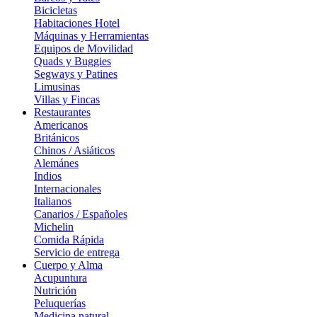
Bicicletas
Habitaciones Hotel
Máquinas y Herramientas
Equipos de Movilidad
Quads y Buggies
Segways y Patines
Limusinas
Villas y Fincas
Restaurantes
Americanos
Británicos
Chinos / Asiáticos
Alemánes
Indios
Internacionales
Italianos
Canarios / Españoles
Michelin
Comida Rápida
Servicio de entrega
Cuerpo y Alma
Acupuntura
Nutrición
Peluquerías
Medicina natural