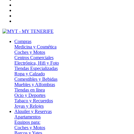
Compras
Medicina y Cosmética
Coches y Motos
Centros Comerciales
Electrónica, Hifi y Foto
Tiendas Especializadas
Ropa y Calzado
Comestibles y Bebidas
Muebles y Alfombras
Tiendas en línea
Ocio y Deportes
Tabaco y Recuerdos
Joyas y Relojes
Alquiler y Reservas
Apartamentos
Equipos para:
Coches y Motos
Barcos y Yates