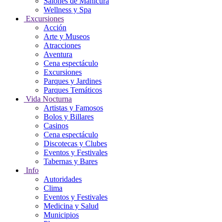
Salones de Manicura
Wellness y Spa
Excursiones
Acción
Arte y Museos
Atracciones
Aventura
Cena espectáculo
Excursiones
Parques y Jardines
Parques Temáticos
Vida Nocturna
Artistas y Famosos
Bolos y Billares
Casinos
Cena espectáculo
Discotecas y Clubes
Eventos y Festivales
Tabernas y Bares
Info
Autoridades
Clima
Eventos y Festivales
Medicina y Salud
Municipios