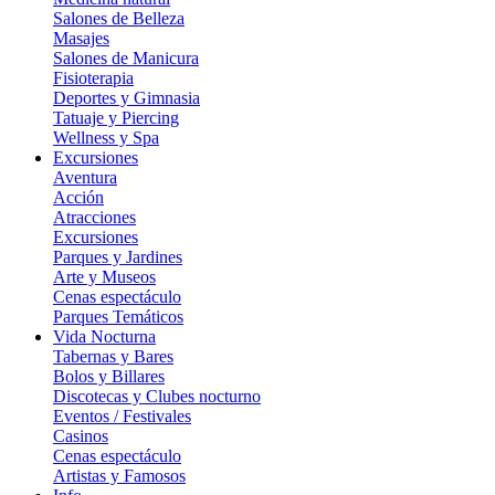
Salones de Belleza
Masajes
Salones de Manicura
Fisioterapia
Deportes y Gimnasia
Tatuaje y Piercing
Wellness y Spa
Excursiones
Aventura
Acción
Atracciones
Excursiones
Parques y Jardines
Arte y Museos
Cenas espectáculo
Parques Temáticos
Vida Nocturna
Tabernas y Bares
Bolos y Billares
Discotecas y Clubes nocturno
Eventos / Festivales
Casinos
Cenas espectáculo
Artistas y Famosos