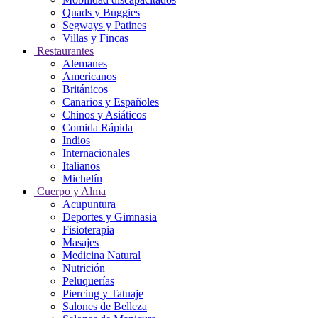
Quads y Buggies
Segways y Patines
Villas y Fincas
Restaurantes
Alemanes
Americanos
Británicos
Canarios y Españoles
Chinos y Asiáticos
Comida Rápida
Indios
Internacionales
Italianos
Michelín
Cuerpo y Alma
Acupuntura
Deportes y Gimnasia
Fisioterapia
Masajes
Medicina Natural
Nutrición
Peluquerías
Piercing y Tatuaje
Salones de Belleza