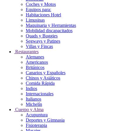
Coches y Motos
Equipos para:
Habitaciones Hotel
Limusinas
Maquinaria y Herramientas
Mobilidad discapacitados
Quads y Buggies
Segways y Patines
Villas y Fincas
Restaurantes
Alemanes
Americanos
Británicos
Canarios y Españoles
Chinos y Asiáticos
Comida Rápida
Indios
Internacionales
Italianos
Michelín
Cuerpo y Alma
Acupuntura
Deportes y Gimnasia
Fisioterapia
Masajes