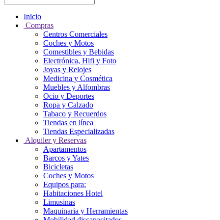
Inicio
Compras
Centros Comerciales
Coches y Motos
Comestibles y Bebidas
Electrónica, Hifi y Foto
Joyas y Relojes
Medicina y Cosmética
Muebles y Alfombras
Ocio y Deportes
Ropa y Calzado
Tabaco y Recuerdos
Tiendas en línea
Tiendas Especializadas
Alquiler y Reservas
Apartamentos
Barcos y Yates
Bicicletas
Coches y Motos
Equipos para:
Habitaciones Hotel
Limusinas
Maquinaria y Herramientas
Mobilidad discapacitados