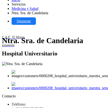
Servicios
Medicina y Salud
Ntra. Sra. de Candelaria
Siguiente
C.A.E. El Mojon
Ntra. Sra. de Candelaria
siguiente
Hospital Universitario
Contacto
Teléfono: